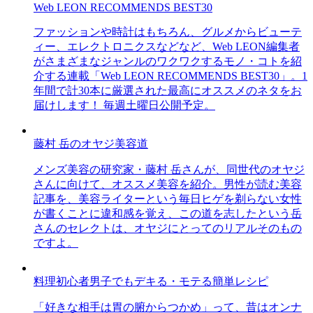
Web LEON RECOMMENDS BEST30
ファッションや時計はもちろん、グルメからビューテ
ィー、エレクトロニクスなどなど、Web LEON編集者
がさまざまなジャンルのワクワクするモノ・コトを紹
介する連載「Web LEON RECOMMENDS BEST30」。1
年間で計30本に厳選された最高にオススメのネタをお
届けします！ 毎週土曜日公開予定。
藤村 岳のオヤジ美容道
メンズ美容の研究家・藤村 岳さんが、同世代のオヤジ
さんに向けて、オススメ美容を紹介。男性が読む美容
記事を、美容ライターという毎日ヒゲを剃らない女性
が書くことに違和感を覚え、この道を志したという岳
さんのセレクトは、オヤジにとってのリアルそのもの
ですよ。
料理初心者男子でもデキる・モテる簡単レシピ
「好きな相手は胃の腑からつかめ」って、昔はオンナ