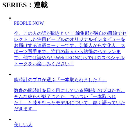
SERIES：連載
PEOPLE NOW
今、この人の話が聞きたい！ 編集部が独自の目線でセ
レクトした注目ピープルのオリジナルインタビューを
お届けする連載コーナーです。芸能人から文化人、ス
ポーツ選手まで、注目の新人から納得のベテランま
で、他では読めないWeb LEONならではのスペシャル
トークをお楽しみください！
腕時計のプロが選ぶ「一本取られました！」
数多の腕時計を日々目にしている腕時計のプロたち。
そんな彼らが魅了された、ついつい「一本取られ
た！」と膝を打ったモデルについて、熱く語っていた
だきます。
美しい人