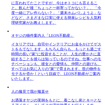
に言われてたことですが、今はオトコにも言えるこ
と。飲んだ後「ちょっと一杯寄ってかない？」、「今
度一緒にアレ作らない？」「週末ホムパしようよ」な
どなど、さまざまな口実に使える簡単レシピを人気料
理研究家がお教えします。
オヤジの物件案内人「LEON不動産」
イタリアでは、自宅やインテリアにお金をかけてゲス
トをもてなします。もちろん自らも。もっとも過ごす
時間の長い”家”に投資することが、人生の豊かさに直
結することを彼らは知っているのですね。仕事へのモ
チベーションも、彼女との愛情も、仲間との遊びも、
すべてはお気に入りの”家”で育まれます。世の物件を
モテるか否か！という目線で、LEON不動産がご案内
いたします。
人の服見て我が服直せ
お洒落オヤジの実例をもとに、着こなし術とキーとな