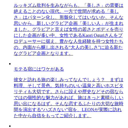
ルッキズム批判を生みながらも、「美しさ」の需要は
絶えることのない現代。一方で世間が求める「美し
さ」はパターン化し、形骸化してはいないか、そんな
思いから、新しいグラビア企画「美しい人」が生まれ
ました。グラビアと言えば女性の若さとボディを売り
にした企画が多い中、女性であるKaori Oguriさんをプ
ロデューサーに据え、豊かな人生経験を持つ女性たち
の、内面から醸し出される“大人の美しさ”に迫る新た
なグラビア企画となります。
モテる宿にはワケがある
彼女と訪れる旅の楽しみってなんでしょう？ まずは
料理、そして景色。気持ちのいい温泉と高いホスピタ
リティも大切です。さらに設えや歴史などその宿なら
ではの個性的な魅力があれば、旅はきっと素晴らしい
思い出になるはず。そんな恋するふたりの大切な旅時
間を演出する“ハズさない”宿を、LEONが実際に訪れ
た中から自信をもってご紹介します。