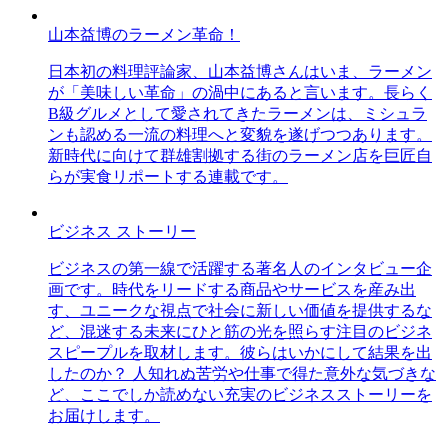
山本益博のラーメン革命！
日本初の料理評論家、山本益博さんはいま、ラーメン
が「美味しい革命」の渦中にあると言います。長らく
B級グルメとして愛されてきたラーメンは、ミシュラ
ンも認める一流の料理へと変貌を遂げつつあります。
新時代に向けて群雄割拠する街のラーメン店を巨匠自
らが実食リポートする連載です。
ビジネス ストーリー
ビジネスの第一線で活躍する著名人のインタビュー企
画です。時代をリードする商品やサービスを産み出
す、ユニークな視点で社会に新しい価値を提供するな
ど、混迷する未来にひと筋の光を照らす注目のビジネ
スピープルを取材します。彼らはいかにして結果を出
したのか？ 人知れぬ苦労や仕事で得た意外な気づきな
ど、ここでしか読めない充実のビジネスストーリーを
お届けします。