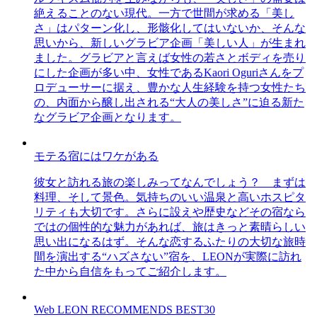
絶えることのない現代。一方で世間が求める「美し
さ」はパターン化し、形骸化してはいないか、そんな
思いから、新しいグラビア企画「美しい人」が生まれ
ました。グラビアと言えば女性の若さとボディを売り
にした企画が多い中、女性であるKaori Oguriさんをプ
ロデューサーに据え、豊かな人生経験を持つ女性たち
の、内面から醸し出される“大人の美しさ”に迫る新た
なグラビア企画となります。
モテる宿にはワケがある
彼女と訪れる旅の楽しみってなんでしょう？ まずは
料理、そして景色。気持ちのいい温泉と高いホスピタ
リティも大切です。さらに設えや歴史などその宿なら
ではの個性的な魅力があれば、旅はきっと素晴らしい
思い出になるはず。そんな恋するふたりの大切な旅時
間を演出する“ハズさない”宿を、LEONが実際に訪れ
た中から自信をもってご紹介します。
Web LEON RECOMMENDS BEST30