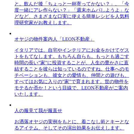
と。飲んだ後「ちょっと一杯寄ってかない？」、「今
度一緒にアレ作らない？」「週末ホムパしようよ」な
どなど、さまざまな口実に使える簡単レシピを人気料
理研究家がお教えします。
オヤジの物件案内人「LEON不動産」
イタリアでは、自宅やインテリアにお金をかけてゲス
トをもてなします。もちろん自らも。もっとも過ごす
時間の長い”家”に投資することが、人生の豊かさに直
結することを彼らは知っているのですね。仕事へのモ
チベーションも、彼女との愛情も、仲間との遊びも、
すべてはお気に入りの”家”で育まれます。世の物件を
モテるか否か！という目線で、LEON不動産がご案内
いたします。
人の服見て我が服直せ
お洒落オヤジの実例をもとに、着こなし術とキーとな
るアイテム、そしてその演出効果をお伝えします。