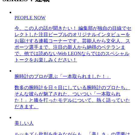
PEOPLE NOW
今、この人の話が聞きたい！ 編集部が独自の目線でセ
レクトした注目ピープルのオリジナルインタビューを
お届けする連載コーナーです。芸能人から文化人、ス
ポーツ選手まで、注目の新人から納得のベテランま
で、他では読めないWeb LEONならではのスペシャル
トークをお楽しみください！
腕時計のプロが選ぶ「一本取られました！」
数多の腕時計を日々目にしている腕時計のプロたち。
そんな彼らが魅了された、ついつい「一本取られ
た！」と膝を打ったモデルについて、熱く語っていた
だきます。
美しい人
ルッキズム批判を生みながらも、「美しさ」の需要は