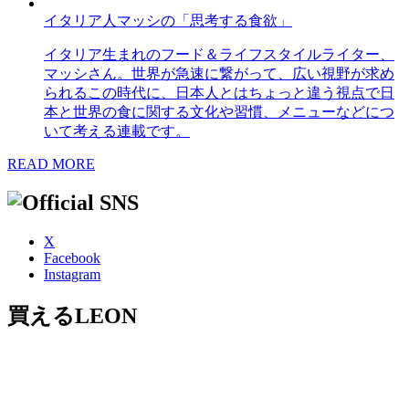
イタリア人マッシの「思考する食欲」
イタリア生まれのフード＆ライフスタイルライター、
マッシさん。世界が急速に繋がって、広い視野が求め
られるこの時代に、日本人とはちょっと違う視点で日
本と世界の食に関する文化や習慣、メニューなどにつ
いて考える連載です。
READ MORE
X
Facebook
Instagram
買えるLEON