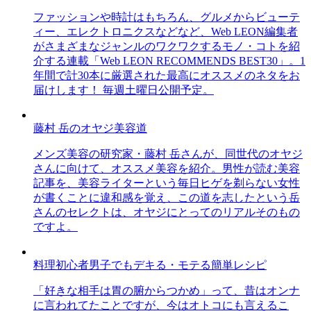
ファッションや時計はもちろん、グルメからビューテ
ィー、エレクトロニクスなどなど、Web LEON編集者
がさまざまなジャンルのワクワクするモノ・コトを紹
介する連載「Web LEON RECOMMENDS BEST30」。1
年間で計30本に厳選された最高にオススメのネタをお
届けします！ 毎週土曜日公開予定。
藤村 岳のオヤジ美容道
メンズ美容の研究家・藤村 岳さんが、同世代のオヤジ
さんに向けて、オススメ美容を紹介。男性が読む美容
記事を、美容ライターという毎日ヒゲを剃らない女性
が書くことに違和感を覚え、この道を志したという岳
さんのセレクトは、オヤジにとってのリアルそのもの
ですよ。
料理初心者男子でもデキる・モテる簡単レシピ
「好きな相手は胃の腑からつかめ」って、昔はオンナ
に言われてたことですが、今はオトコにも言えるこ