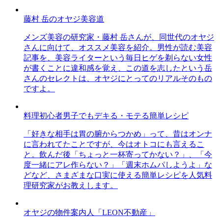
藤村 岳のオヤジ美容道
メンズ美容の研究家・藤村 岳さんが、同世代のオヤジ
さんに向けて、オススメ美容を紹介。男性が読む美容
記事を、美容ライターという毎日ヒゲを剃らない女性
が書くことに違和感を覚え、この道を志したという岳
さんのセレクトは、オヤジにとってのリアルそのもの
ですよ。
料理初心者男子でもデキる・モテる簡単レシピ
「好きな相手は胃の腑からつかめ」って、昔はオンナ
に言われてたことですが、今はオトコにも言えるこ
と。飲んだ後「ちょっと一杯寄ってかない？」、「今
度一緒にアレ作らない？」「週末ホムパしようよ」な
どなど、さまざまな口実に使える簡単レシピを人気料
理研究家がお教えします。
オヤジの物件案内人「LEON不動産」