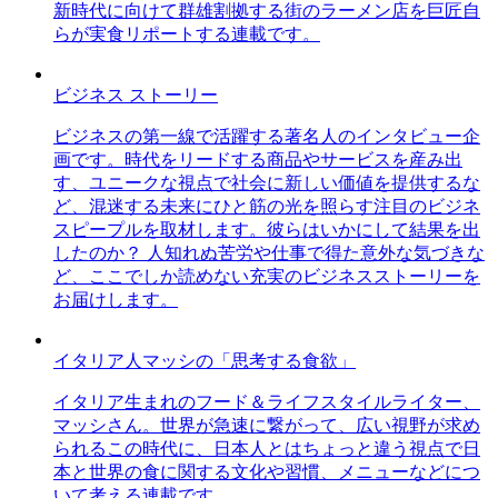
新時代に向けて群雄割拠する街のラーメン店を巨匠自
らが実食リポートする連載です。
ビジネス ストーリー
ビジネスの第一線で活躍する著名人のインタビュー企
画です。時代をリードする商品やサービスを産み出
す、ユニークな視点で社会に新しい価値を提供するな
ど、混迷する未来にひと筋の光を照らす注目のビジネ
スピープルを取材します。彼らはいかにして結果を出
したのか？ 人知れぬ苦労や仕事で得た意外な気づきな
ど、ここでしか読めない充実のビジネスストーリーを
お届けします。
イタリア人マッシの「思考する食欲」
イタリア生まれのフード＆ライフスタイルライター、
マッシさん。世界が急速に繋がって、広い視野が求め
られるこの時代に、日本人とはちょっと違う視点で日
本と世界の食に関する文化や習慣、メニューなどにつ
いて考える連載です。