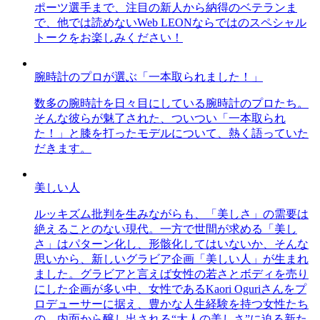
ポーツ選手まで、注目の新人から納得のベテランま
で、他では読めないWeb LEONならではのスペシャル
トークをお楽しみください！
腕時計のプロが選ぶ「一本取られました！」
数多の腕時計を日々目にしている腕時計のプロたち。
そんな彼らが魅了された、ついつい「一本取られ
た！」と膝を打ったモデルについて、熱く語っていた
だきます。
美しい人
ルッキズム批判を生みながらも、「美しさ」の需要は
絶えることのない現代。一方で世間が求める「美し
さ」はパターン化し、形骸化してはいないか、そんな
思いから、新しいグラビア企画「美しい人」が生まれ
ました。グラビアと言えば女性の若さとボディを売り
にした企画が多い中、女性であるKaori Oguriさんをプ
ロデューサーに据え、豊かな人生経験を持つ女性たち
の、内面から醸し出される“大人の美しさ”に迫る新た