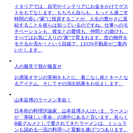
イタリアでは、自宅やインテリアにお金をかけてゲス
トをもてなします。もちろん自らも。もっとも過ごす
時間の長い”家”に投資することが、人生の豊かさに直
結することを彼らは知っているのですね。仕事へのモ
チベーションも、彼女との愛情も、仲間との遊びも、
すべてはお気に入りの”家”で育まれます。世の物件を
モテるか否か！という目線で、LEON不動産がご案内
いたします。
人の服見て我が服直せ
お洒落オヤジの実例をもとに、着こなし術とキーとな
るアイテム、そしてその演出効果をお伝えします。
山本益博のラーメン革命！
日本初の料理評論家、山本益博さんはいま、ラーメン
が「美味しい革命」の渦中にあると言います。長らく
B級グルメとして愛されてきたラーメンは、ミシュラ
ンも認める一流の料理へと変貌を遂げつつあります。