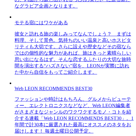
なグラビア企画となります。
モテる宿にはワケがある
彼女と訪れる旅の楽しみってなんでしょう？ まずは
料理、そして景色。気持ちのいい温泉と高いホスピタ
リティも大切です。さらに設えや歴史などその宿なら
ではの個性的な魅力があれば、旅はきっと素晴らしい
思い出になるはず。そんな恋するふたりの大切な旅時
間を演出する“ハズさない”宿を、LEONが実際に訪れ
た中から自信をもってご紹介します。
Web LEON RECOMMENDS BEST30
ファッションや時計はもちろん、グルメからビューテ
ィー、エレクトロニクスなどなど、Web LEON編集者
がさまざまなジャンルのワクワクするモノ・コトを紹
介する連載「Web LEON RECOMMENDS BEST30」。1
年間で計30本に厳選された最高にオススメのネタをお
届けします！ 毎週土曜日公開予定。