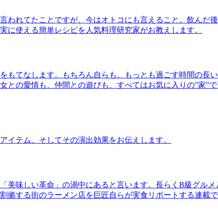
言われてたことですが、今はオトコにも言えること。飲んだ後
実に使える簡単レシピを人気料理研究家がお教えします。
をもてなします。もちろん自らも。もっとも過ごす時間の長い
女との愛情も、仲間との遊びも、すべてはお気に入りの”家”
アイテム、そしてその演出効果をお伝えします。
「美味しい革命」の渦中にあると言います。長らくB級グルメ
割拠する街のラーメン店を巨匠自らが実食リポートする連載で