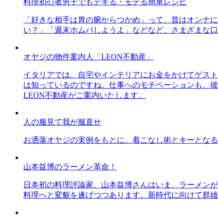
料理初心者男子でもデキる・モテる簡単レシピ
「好きな相手は胃の腑からつかめ」って、昔はオンナに
い？」「週末ホムパしようよ」などなど、さまざまな口
オヤジの物件案内人「LEON不動産」
イタリアでは、自宅やインテリアにお金をかけてゲスト
は知っているのですね。仕事へのモチベーションも、彼
LEON不動産がご案内いたします。
人の服見て我が服直せ
お洒落オヤジの実例をもとに、着こなし術とキーとなる
山本益博のラーメン革命！
日本初の料理評論家、山本益博さんはいま、ラーメンが
料理へと変貌を遂げつつあります。新時代に向けて群雄