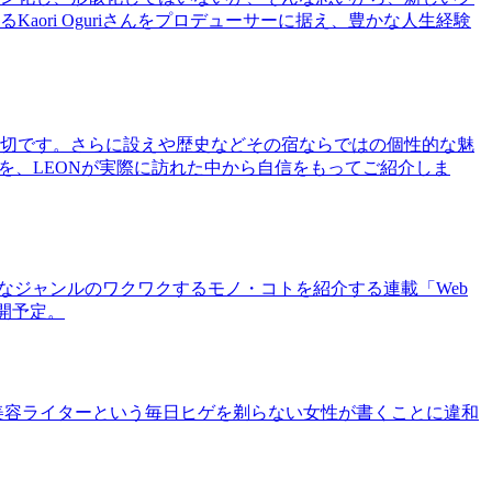
ri Oguriさんをプロデューサーに据え、豊かな人生経験
切です。さらに設えや歴史などその宿ならではの個性的な魅
を、LEONが実際に訪れた中から自信をもってご紹介しま
まなジャンルのワクワクするモノ・コトを紹介する連載「Web
公開予定。
美容ライターという毎日ヒゲを剃らない女性が書くことに違和