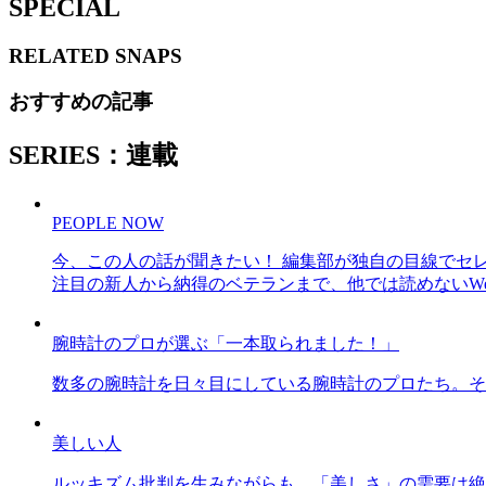
SPECIAL
RELATED
SNAPS
おすすめの記事
SERIES：連載
PEOPLE NOW
今、この人の話が聞きたい！ 編集部が独自の目線でセ
注目の新人から納得のベテランまで、他では読めないWe
腕時計のプロが選ぶ「一本取られました！」
数多の腕時計を日々目にしている腕時計のプロたち。そ
美しい人
ルッキズム批判を生みながらも、「美しさ」の需要は絶