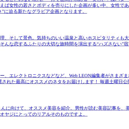
ば女性の若さとボディを売りにした企画が多い中、女性であるKao
さ”に迫る新たなグラビア企画となります。
理、そして景色。気持ちのいい温泉と高いホスピタリティも大
そんな恋するふたりの大切な旅時間を演出する“ハズさない”宿
、エレクトロニクスなどなど、Web LEON編集者がさまざ
30本に厳選された最高にオススメのネタをお届けします！ 毎週土曜日
さんに向けて、オススメ美容を紹介。男性が読む美容記事を、
オヤジにとってのリアルそのものですよ。