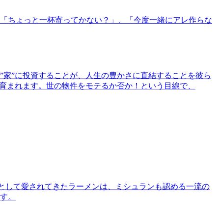
「ちょっと一杯寄ってかない？」、「今度一緒にアレ作らな
”家”に投資することが、人生の豊かさに直結することを彼ら
で育まれます。世の物件をモテるか否か！という目線で、
として愛されてきたラーメンは、ミシュランも認める一流の
す。