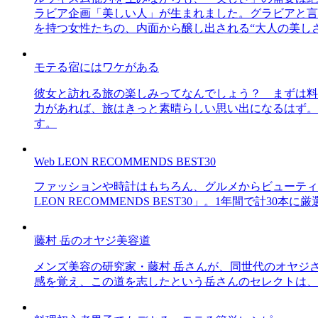
ラビア企画「美しい人」が生まれました。グラビアと言え
を持つ女性たちの、内面から醸し出される“大人の美し
モテる宿にはワケがある
彼女と訪れる旅の楽しみってなんでしょう？ まずは料
力があれば、旅はきっと素晴らしい思い出になるはず。
す。
Web LEON RECOMMENDS BEST30
ファッションや時計はもちろん、グルメからビューティー
LEON RECOMMENDS BEST30」。1年間で計
藤村 岳のオヤジ美容道
メンズ美容の研究家・藤村 岳さんが、同世代のオヤジ
感を覚え、この道を志したという岳さんのセレクトは、