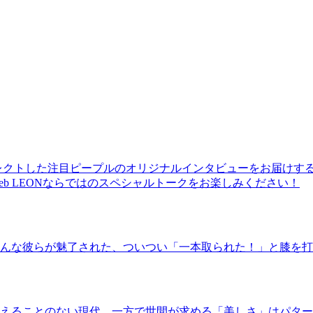
レクトした注目ピープルのオリジナルインタビューをお届けす
b LEONならではのスペシャルトークをお楽しみください！
んな彼らが魅了された、ついつい「一本取られた！」と膝を打
えることのない現代。一方で世間が求める「美しさ」はパター