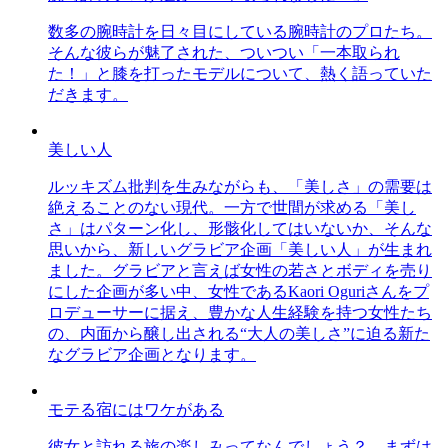
数多の腕時計を日々目にしている腕時計のプロたち。
そんな彼らが魅了された、ついつい「一本取られ
た！」と膝を打ったモデルについて、熱く語っていた
だきます。
美しい人
ルッキズム批判を生みながらも、「美しさ」の需要は
絶えることのない現代。一方で世間が求める「美し
さ」はパターン化し、形骸化してはいないか、そんな
思いから、新しいグラビア企画「美しい人」が生まれ
ました。グラビアと言えば女性の若さとボディを売り
にした企画が多い中、女性であるKaori Oguriさんをプ
ロデューサーに据え、豊かな人生経験を持つ女性たち
の、内面から醸し出される“大人の美しさ”に迫る新た
なグラビア企画となります。
モテる宿にはワケがある
彼女と訪れる旅の楽しみってなんでしょう？ まずは