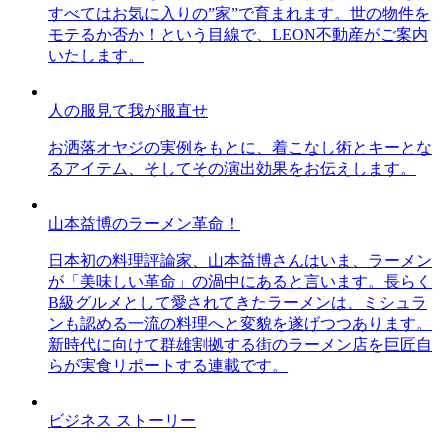
すべてはお気に入りの”家”で育まれます。世の物件を
モテるか否か！という目線で、LEON不動産がご案内
いたします。
人の服見て我が服直せ
お洒落オヤジの実例をもとに、着こなし術とキーとな
るアイテム、そしてその演出効果をお伝えします。
山本益博のラーメン革命！
日本初の料理評論家、山本益博さんはいま、ラーメン
が「美味しい革命」の渦中にあると言います。長らく
B級グルメとして愛されてきたラーメンは、ミシュラ
ンも認める一流の料理へと変貌を遂げつつあります。
新時代に向けて群雄割拠する街のラーメン店を巨匠自
らが実食リポートする連載です。
ビジネス ストーリー