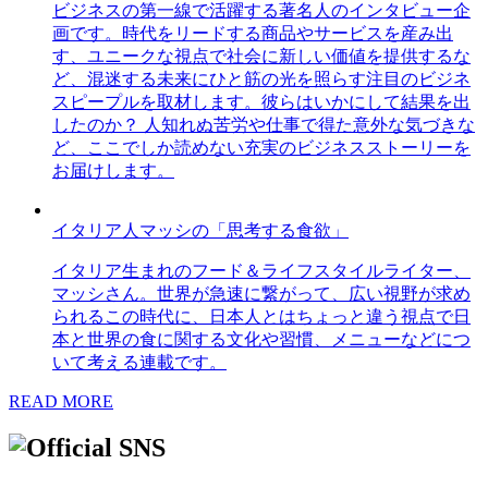
ビジネスの第一線で活躍する著名人のインタビュー企
画です。時代をリードする商品やサービスを産み出
す、ユニークな視点で社会に新しい価値を提供するな
ど、混迷する未来にひと筋の光を照らす注目のビジネ
スピープルを取材します。彼らはいかにして結果を出
したのか？ 人知れぬ苦労や仕事で得た意外な気づきな
ど、ここでしか読めない充実のビジネスストーリーを
お届けします。
イタリア人マッシの「思考する食欲」
イタリア生まれのフード＆ライフスタイルライター、
マッシさん。世界が急速に繋がって、広い視野が求め
られるこの時代に、日本人とはちょっと違う視点で日
本と世界の食に関する文化や習慣、メニューなどにつ
いて考える連載です。
READ MORE