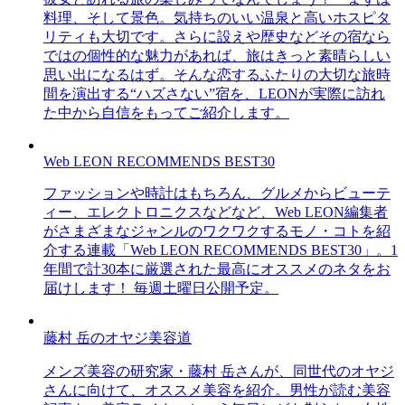
料理、そして景色。気持ちのいい温泉と高いホスピタ
リティも大切です。さらに設えや歴史などその宿なら
ではの個性的な魅力があれば、旅はきっと素晴らしい
思い出になるはず。そんな恋するふたりの大切な旅時
間を演出する“ハズさない”宿を、LEONが実際に訪れ
た中から自信をもってご紹介します。
Web LEON RECOMMENDS BEST30
ファッションや時計はもちろん、グルメからビューテ
ィー、エレクトロニクスなどなど、Web LEON編集者
がさまざまなジャンルのワクワクするモノ・コトを紹
介する連載「Web LEON RECOMMENDS BEST30」。1
年間で計30本に厳選された最高にオススメのネタをお
届けします！ 毎週土曜日公開予定。
藤村 岳のオヤジ美容道
メンズ美容の研究家・藤村 岳さんが、同世代のオヤジ
さんに向けて、オススメ美容を紹介。男性が読む美容