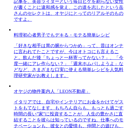
記事を、美容ライターという毎日ヒゲを剃らない女性
が書くことに違和感を覚え、この道を志したという岳
さんのセレクトは、オヤジにとってのリアルそのもの
ですよ。
料理初心者男子でもデキる・モテる簡単レシピ
「好きな相手は胃の腑からつかめ」って、昔はオンナ
に言われてたことですが、今はオトコにも言えるこ
と。飲んだ後「ちょっと一杯寄ってかない？」、「今
度一緒にアレ作らない？」「週末ホムパしようよ」な
どなど、さまざまな口実に使える簡単レシピを人気料
理研究家がお教えします。
オヤジの物件案内人「LEON不動産」
イタリアでは、自宅やインテリアにお金をかけてゲス
トをもてなします。もちろん自らも。もっとも過ごす
時間の長い”家”に投資することが、人生の豊かさに直
結することを彼らは知っているのですね。仕事へのモ
チベーションも、彼女との愛情も、仲間との遊びも、