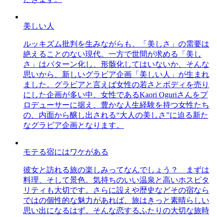
美しい人
ルッキズム批判を生みながらも、「美しさ」の需要は
絶えることのない現代。一方で世間が求める「美し
さ」はパターン化し、形骸化してはいないか、そんな
思いから、新しいグラビア企画「美しい人」が生まれ
ました。グラビアと言えば女性の若さとボディを売り
にした企画が多い中、女性であるKaori Oguriさんをプ
ロデューサーに据え、豊かな人生経験を持つ女性たち
の、内面から醸し出される“大人の美しさ”に迫る新た
なグラビア企画となります。
モテる宿にはワケがある
彼女と訪れる旅の楽しみってなんでしょう？ まずは
料理、そして景色。気持ちのいい温泉と高いホスピタ
リティも大切です。さらに設えや歴史などその宿なら
ではの個性的な魅力があれば、旅はきっと素晴らしい
思い出になるはず。そんな恋するふたりの大切な旅時