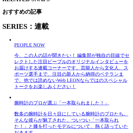
おすすめの記事
SERIES：連載
PEOPLE NOW
今、この人の話が聞きたい！ 編集部が独自の目線でセ
レクトした注目ピープルのオリジナルインタビューを
お届けする連載コーナーです。芸能人から文化人、ス
ポーツ選手まで、注目の新人から納得のベテランま
で、他では読めないWeb LEONならではのスペシャル
トークをお楽しみください！
腕時計のプロが選ぶ「一本取られました！」
数多の腕時計を日々目にしている腕時計のプロたち。
そんな彼らが魅了された、ついつい「一本取られ
た！」と膝を打ったモデルについて、熱く語っていた
だきます。