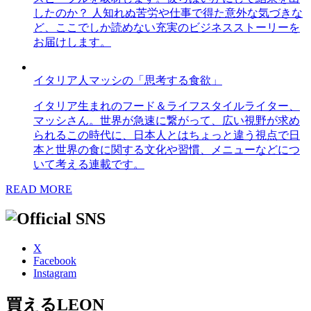
したのか？ 人知れぬ苦労や仕事で得た意外な気づきな
ど、ここでしか読めない充実のビジネスストーリーを
お届けします。
イタリア人マッシの「思考する食欲」
イタリア生まれのフード＆ライフスタイルライター、
マッシさん。世界が急速に繋がって、広い視野が求め
られるこの時代に、日本人とはちょっと違う視点で日
本と世界の食に関する文化や習慣、メニューなどにつ
いて考える連載です。
READ MORE
X
Facebook
Instagram
買えるLEON