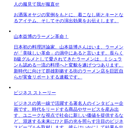
人の服見て我が服直せ
お洒落オヤジの実例をもとに、着こなし術とキーとな
るアイテム、そしてその演出効果をお伝えします。
山本益博のラーメン革命！
日本初の料理評論家、山本益博さんはいま、ラーメン
が「美味しい革命」の渦中にあると言います。長らく
B級グルメとして愛されてきたラーメンは、ミシュラ
ンも認める一流の料理へと変貌を遂げつつあります。
新時代に向けて群雄割拠する街のラーメン店を巨匠自
らが実食リポートする連載です。
ビジネス ストーリー
ビジネスの第一線で活躍する著名人のインタビュー企
画です。時代をリードする商品やサービスを産み出
す、ユニークな視点で社会に新しい価値を提供するな
ど、混迷する未来にひと筋の光を照らす注目のビジネ
スピープルを取材します。彼らはいかにして結果を出