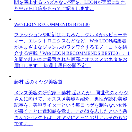
間を演出する“ハズさない”宿を、LEONが実際に訪れ
た中から自信をもってご紹介します。
Web LEON RECOMMENDS BEST30
ファッションや時計はもちろん、グルメからビューテ
ィー、エレクトロニクスなどなど、Web LEON編集者
がさまざまなジャンルのワクワクするモノ・コトを紹
介する連載「Web LEON RECOMMENDS BEST30」。1
年間で計30本に厳選された最高にオススメのネタをお
届けします！ 毎週土曜日公開予定。
藤村 岳のオヤジ美容道
メンズ美容の研究家・藤村 岳さんが、同世代のオヤジ
さんに向けて、オススメ美容を紹介。男性が読む美容
記事を、美容ライターという毎日ヒゲを剃らない女性
が書くことに違和感を覚え、この道を志したという岳
さんのセレクトは、オヤジにとってのリアルそのもの
ですよ。