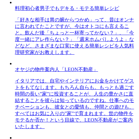
料理初心者男子でもデキる・モテる簡単レシピ
「好きな相手は胃の腑からつかめ」って、昔はオンナ
に言われてたことですが、今はオトコにも言えるこ
と。飲んだ後「ちょっと一杯寄ってかない？」、「今
度一緒にアレ作らない？」「週末ホムパしようよ」な
どなど、さまざまな口実に使える簡単レシピを人気料
理研究家がお教えします。
オヤジの物件案内人「LEON不動産」
イタリアでは、自宅やインテリアにお金をかけてゲス
トをもてなします。もちろん自らも。もっとも過ごす
時間の長い”家”に投資することが、人生の豊かさに直
結することを彼らは知っているのですね。仕事へのモ
チベーションも、彼女との愛情も、仲間との遊びも、
すべてはお気に入りの”家”で育まれます。世の物件を
モテるか否か！という目線で、LEON不動産がご案内
いたします。