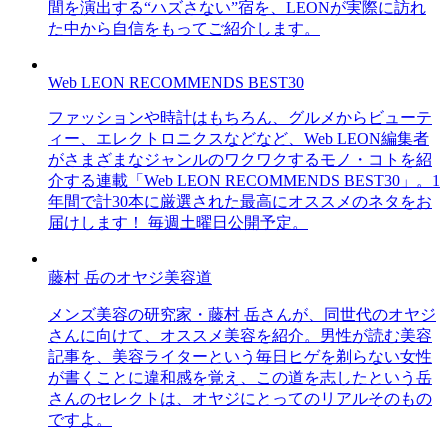
間を演出する“ハズさない”宿を、LEONが実際に訪れ
た中から自信をもってご紹介します。
Web LEON RECOMMENDS BEST30
ファッションや時計はもちろん、グルメからビューテ
ィー、エレクトロニクスなどなど、Web LEON編集者
がさまざまなジャンルのワクワクするモノ・コトを紹
介する連載「Web LEON RECOMMENDS BEST30」。1
年間で計30本に厳選された最高にオススメのネタをお
届けします！ 毎週土曜日公開予定。
藤村 岳のオヤジ美容道
メンズ美容の研究家・藤村 岳さんが、同世代のオヤジ
さんに向けて、オススメ美容を紹介。男性が読む美容
記事を、美容ライターという毎日ヒゲを剃らない女性
が書くことに違和感を覚え、この道を志したという岳
さんのセレクトは、オヤジにとってのリアルそのもの
ですよ。