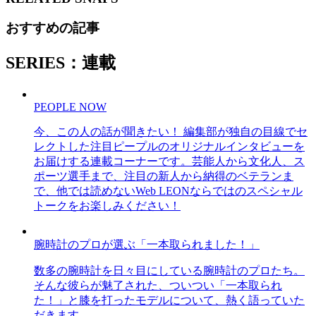
おすすめの記事
SERIES：連載
PEOPLE NOW
今、この人の話が聞きたい！ 編集部が独自の目線でセ
レクトした注目ピープルのオリジナルインタビューを
お届けする連載コーナーです。芸能人から文化人、ス
ポーツ選手まで、注目の新人から納得のベテランま
で、他では読めないWeb LEONならではのスペシャル
トークをお楽しみください！
腕時計のプロが選ぶ「一本取られました！」
数多の腕時計を日々目にしている腕時計のプロたち。
そんな彼らが魅了された、ついつい「一本取られ
た！」と膝を打ったモデルについて、熱く語っていた
だきます。