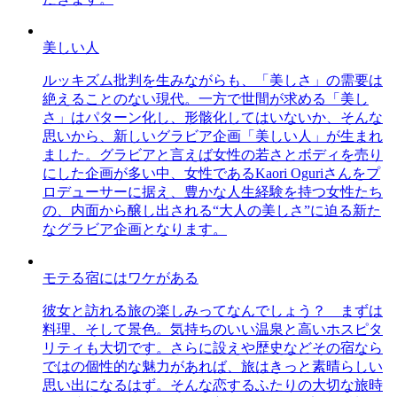
美しい人
ルッキズム批判を生みながらも、「美しさ」の需要は
絶えることのない現代。一方で世間が求める「美し
さ」はパターン化し、形骸化してはいないか、そんな
思いから、新しいグラビア企画「美しい人」が生まれ
ました。グラビアと言えば女性の若さとボディを売り
にした企画が多い中、女性であるKaori Oguriさんをプ
ロデューサーに据え、豊かな人生経験を持つ女性たち
の、内面から醸し出される“大人の美しさ”に迫る新た
なグラビア企画となります。
モテる宿にはワケがある
彼女と訪れる旅の楽しみってなんでしょう？ まずは
料理、そして景色。気持ちのいい温泉と高いホスピタ
リティも大切です。さらに設えや歴史などその宿なら
ではの個性的な魅力があれば、旅はきっと素晴らしい
思い出になるはず。そんな恋するふたりの大切な旅時