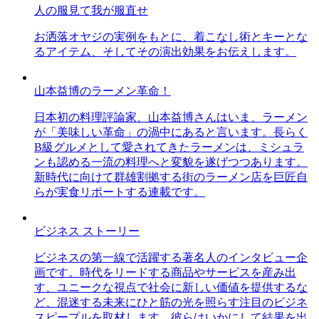
人の服見て我が服直せ
お洒落オヤジの実例をもとに、着こなし術とキーとな
るアイテム、そしてその演出効果をお伝えします。
山本益博のラーメン革命！
日本初の料理評論家、山本益博さんはいま、ラーメン
が「美味しい革命」の渦中にあると言います。長らく
B級グルメとして愛されてきたラーメンは、ミシュラ
ンも認める一流の料理へと変貌を遂げつつあります。
新時代に向けて群雄割拠する街のラーメン店を巨匠自
らが実食リポートする連載です。
ビジネス ストーリー
ビジネスの第一線で活躍する著名人のインタビュー企
画です。時代をリードする商品やサービスを産み出
す、ユニークな視点で社会に新しい価値を提供するな
ど、混迷する未来にひと筋の光を照らす注目のビジネ
スピープルを取材します。彼らはいかにして結果を出