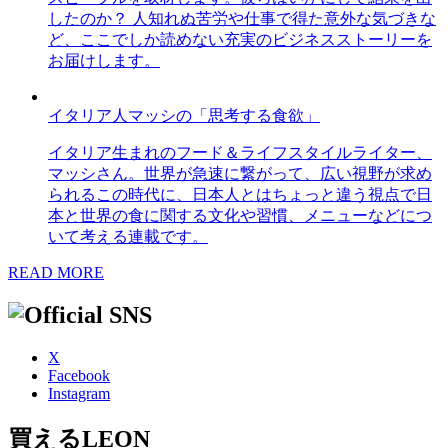
したのか？ 人知れぬ苦労や仕事で得た意外な気づきな
ど、ここでしか読めない充実のビジネスストーリーを
お届けします。
イタリア人マッシの「思考する食欲」
イタリア生まれのフード＆ライフスタイルライター、
マッシさん。世界が急速に繋がって、広い視野が求め
られるこの時代に、日本人とはちょっと違う視点で日
本と世界の食に関する文化や習慣、メニューなどにつ
いて考える連載です。
READ MORE
X
Facebook
Instagram
買えるLEON