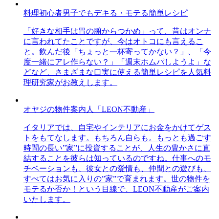
料理初心者男子でもデキる・モテる簡単レシピ
「好きな相手は胃の腑からつかめ」って、昔はオンナ
に言われてたことですが、今はオトコにも言えるこ
と。飲んだ後「ちょっと一杯寄ってかない？」、「今
度一緒にアレ作らない？」「週末ホムパしようよ」な
どなど、さまざまな口実に使える簡単レシピを人気料
理研究家がお教えします。
オヤジの物件案内人「LEON不動産」
イタリアでは、自宅やインテリアにお金をかけてゲス
トをもてなします。もちろん自らも。もっとも過ごす
時間の長い”家”に投資することが、人生の豊かさに直
結することを彼らは知っているのですね。仕事へのモ
チベーションも、彼女との愛情も、仲間との遊びも、
すべてはお気に入りの”家”で育まれます。世の物件を
モテるか否か！という目線で、LEON不動産がご案内
いたします。