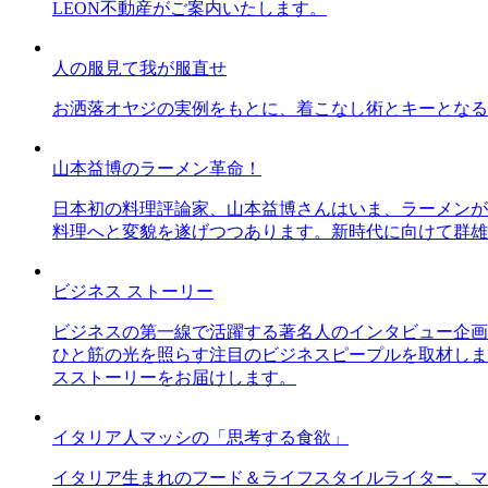
LEON不動産がご案内いたします。
人の服見て我が服直せ
お洒落オヤジの実例をもとに、着こなし術とキーとなる
山本益博のラーメン革命！
日本初の料理評論家、山本益博さんはいま、ラーメンが
料理へと変貌を遂げつつあります。新時代に向けて群雄
ビジネス ストーリー
ビジネスの第一線で活躍する著名人のインタビュー企画
ひと筋の光を照らす注目のビジネスピープルを取材しま
スストーリーをお届けします。
イタリア人マッシの「思考する食欲」
イタリア生まれのフード＆ライフスタイルライター、マ