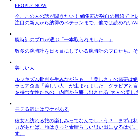
PEOPLE NOW
今、この人の話が聞きたい！ 編集部が独自の目線でセ
注目の新人から納得のベテランまで、他では読めないWe
腕時計のプロが選ぶ「一本取られました！」
数多の腕時計を日々目にしている腕時計のプロたち。そ
美しい人
ルッキズム批判を生みながらも、「美しさ」の需要は絶
ラビア企画「美しい人」が生まれました。グラビアと言え
を持つ女性たちの、内面から醸し出される“大人の美し
モテる宿にはワケがある
彼女と訪れる旅の楽しみってなんでしょう？ まずは料
力があれば、旅はきっと素晴らしい思い出になるはず。
す。