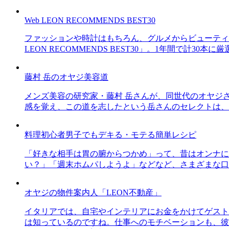
Web LEON RECOMMENDS BEST30
ファッションや時計はもちろん、グルメからビューティー
LEON RECOMMENDS BEST30」。1年間で計
藤村 岳のオヤジ美容道
メンズ美容の研究家・藤村 岳さんが、同世代のオヤジ
感を覚え、この道を志したという岳さんのセレクトは、
料理初心者男子でもデキる・モテる簡単レシピ
「好きな相手は胃の腑からつかめ」って、昔はオンナに
い？」「週末ホムパしようよ」などなど、さまざまな口
オヤジの物件案内人「LEON不動産」
イタリアでは、自宅やインテリアにお金をかけてゲスト
は知っているのですね。仕事へのモチベーションも、彼