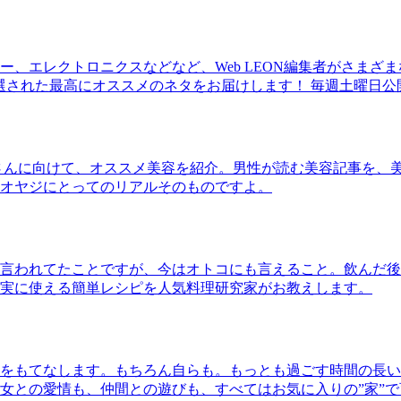
、エレクトロニクスなどなど、Web LEON編集者がさまざ
30本に厳選された最高にオススメのネタをお届けします！ 毎週土曜日
さんに向けて、オススメ美容を紹介。男性が読む美容記事を、
オヤジにとってのリアルそのものですよ。
言われてたことですが、今はオトコにも言えること。飲んだ後
実に使える簡単レシピを人気料理研究家がお教えします。
をもてなします。もちろん自らも。もっとも過ごす時間の長い
女との愛情も、仲間との遊びも、すべてはお気に入りの”家”