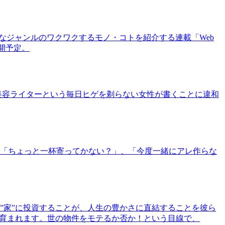
まなジャンルのワクワクするモノ・コトを紹介する連載「Web
公開予定。
美容ライターという毎日ヒゲを剃らない女性が書くことに違和
「ちょっと一杯寄ってかない？」、「今度一緒にアレ作らな
”家”に投資することが、人生の豊かさに直結することを彼ら
で育まれます。世の物件をモテるか否か！という目線で、