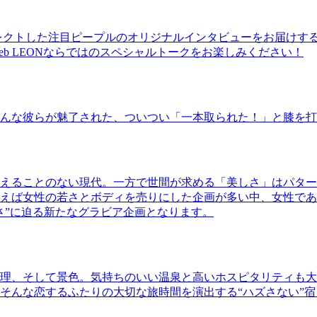
レクトした注目ピープルのオリジナルインタビューをお届けす
b LEONならではのスペシャルトークをお楽しみください！
んな彼らが魅了された、ついつい「一本取られた！」と膝を打
えることのない現代。一方で世間が求める「美しさ」はパター
ば女性の若さとボディを売りにした企画が多い中、女性であるKao
さ”に迫る新たなグラビア企画となります。
理、そして景色。気持ちのいい温泉と高いホスピタリティも大
そんな恋するふたりの大切な旅時間を演出する“ハズさない”宿