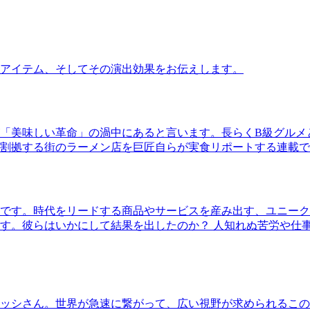
アイテム、そしてその演出効果をお伝えします。
「美味しい革命」の渦中にあると言います。長らくB級グルメ
割拠する街のラーメン店を巨匠自らが実食リポートする連載で
です。時代をリードする商品やサービスを産み出す、ユニーク
す。彼らはいかにして結果を出したのか？ 人知れぬ苦労や仕
ッシさん。世界が急速に繋がって、広い視野が求められるこの