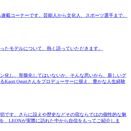
る連載コーナーです。芸能人から文化人、スポーツ選手まで、
ったモデルについて、熱く語っていただきます。
ン化し、形骸化してはいないか、そんな思いから、新しいグ
ri Oguriさんをプロデューサーに据え、豊かな人生経験
切です。さらに設えや歴史などその宿ならではの個性的な魅
を、LEONが実際に訪れた中から自信をもってご紹介しま