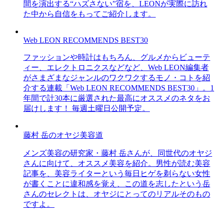
間を演出する“ハズさない”宿を、LEONが実際に訪れ
た中から自信をもってご紹介します。
Web LEON RECOMMENDS BEST30
ファッションや時計はもちろん、グルメからビューテ
ィー、エレクトロニクスなどなど、Web LEON編集者
がさまざまなジャンルのワクワクするモノ・コトを紹
介する連載「Web LEON RECOMMENDS BEST30」。1
年間で計30本に厳選された最高にオススメのネタをお
届けします！ 毎週土曜日公開予定。
藤村 岳のオヤジ美容道
メンズ美容の研究家・藤村 岳さんが、同世代のオヤジ
さんに向けて、オススメ美容を紹介。男性が読む美容
記事を、美容ライターという毎日ヒゲを剃らない女性
が書くことに違和感を覚え、この道を志したという岳
さんのセレクトは、オヤジにとってのリアルそのもの
ですよ。