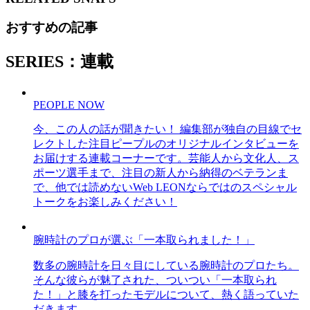
おすすめの記事
SERIES：連載
PEOPLE NOW
今、この人の話が聞きたい！ 編集部が独自の目線でセ
レクトした注目ピープルのオリジナルインタビューを
お届けする連載コーナーです。芸能人から文化人、ス
ポーツ選手まで、注目の新人から納得のベテランま
で、他では読めないWeb LEONならではのスペシャル
トークをお楽しみください！
腕時計のプロが選ぶ「一本取られました！」
数多の腕時計を日々目にしている腕時計のプロたち。
そんな彼らが魅了された、ついつい「一本取られ
た！」と膝を打ったモデルについて、熱く語っていた
だきます。