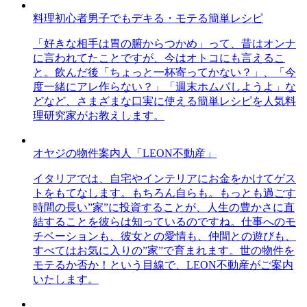
料理初心者男子でもデキる・モテる簡単レシピ
「好きな相手は胃の腑からつかめ」って、昔はオンナ
に言われてたことですが、今はオトコにも言えるこ
と。飲んだ後「ちょっと一杯寄ってかない？」、「今
度一緒にアレ作らない？」「週末ホムパしようよ」な
どなど、さまざまな口実に使える簡単レシピを人気料
理研究家がお教えします。
オヤジの物件案内人「LEON不動産」
イタリアでは、自宅やインテリアにお金をかけてゲス
トをもてなします。もちろん自らも。もっとも過ごす
時間の長い”家”に投資することが、人生の豊かさに直
結することを彼らは知っているのですね。仕事へのモ
チベーションも、彼女との愛情も、仲間との遊びも、
すべてはお気に入りの”家”で育まれます。世の物件を
モテるか否か！という目線で、LEON不動産がご案内
いたします。