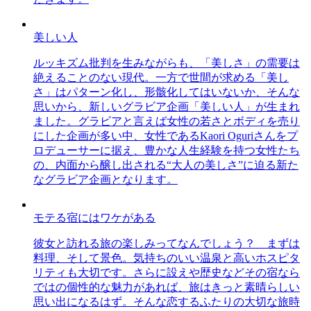
美しい人
ルッキズム批判を生みながらも、「美しさ」の需要は
絶えることのない現代。一方で世間が求める「美し
さ」はパターン化し、形骸化してはいないか、そんな
思いから、新しいグラビア企画「美しい人」が生まれ
ました。グラビアと言えば女性の若さとボディを売り
にした企画が多い中、女性であるKaori Oguriさんをプ
ロデューサーに据え、豊かな人生経験を持つ女性たち
の、内面から醸し出される“大人の美しさ”に迫る新た
なグラビア企画となります。
モテる宿にはワケがある
彼女と訪れる旅の楽しみってなんでしょう？ まずは
料理、そして景色。気持ちのいい温泉と高いホスピタ
リティも大切です。さらに設えや歴史などその宿なら
ではの個性的な魅力があれば、旅はきっと素晴らしい
思い出になるはず。そんな恋するふたりの大切な旅時