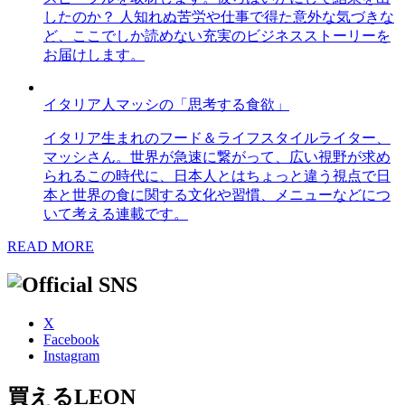
したのか？ 人知れぬ苦労や仕事で得た意外な気づきな
ど、ここでしか読めない充実のビジネスストーリーを
お届けします。
イタリア人マッシの「思考する食欲」
イタリア生まれのフード＆ライフスタイルライター、
マッシさん。世界が急速に繋がって、広い視野が求め
られるこの時代に、日本人とはちょっと違う視点で日
本と世界の食に関する文化や習慣、メニューなどにつ
いて考える連載です。
READ MORE
X
Facebook
Instagram
買えるLEON