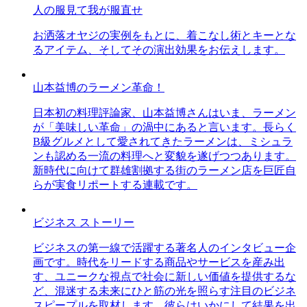
人の服見て我が服直せ
お洒落オヤジの実例をもとに、着こなし術とキーとな
るアイテム、そしてその演出効果をお伝えします。
山本益博のラーメン革命！
日本初の料理評論家、山本益博さんはいま、ラーメン
が「美味しい革命」の渦中にあると言います。長らく
B級グルメとして愛されてきたラーメンは、ミシュラ
ンも認める一流の料理へと変貌を遂げつつあります。
新時代に向けて群雄割拠する街のラーメン店を巨匠自
らが実食リポートする連載です。
ビジネス ストーリー
ビジネスの第一線で活躍する著名人のインタビュー企
画です。時代をリードする商品やサービスを産み出
す、ユニークな視点で社会に新しい価値を提供するな
ど、混迷する未来にひと筋の光を照らす注目のビジネ
スピープルを取材します。彼らはいかにして結果を出