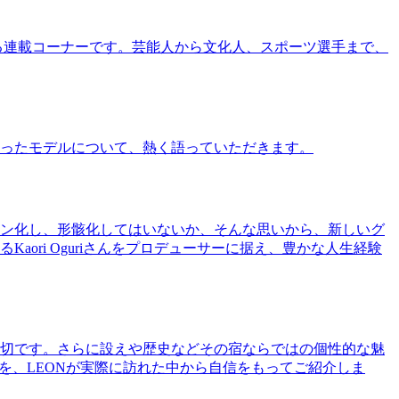
る連載コーナーです。芸能人から文化人、スポーツ選手まで、
ったモデルについて、熱く語っていただきます。
ン化し、形骸化してはいないか、そんな思いから、新しいグ
ri Oguriさんをプロデューサーに据え、豊かな人生経験
切です。さらに設えや歴史などその宿ならではの個性的な魅
を、LEONが実際に訪れた中から自信をもってご紹介しま