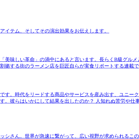
アイテム、そしてその演出効果をお伝えします。
「美味しい革命」の渦中にあると言います。長らくB級グルメ
割拠する街のラーメン店を巨匠自らが実食リポートする連載で
です。時代をリードする商品やサービスを産み出す、ユニーク
す。彼らはいかにして結果を出したのか？ 人知れぬ苦労や仕
ッシさん。世界が急速に繋がって、広い視野が求められるこの