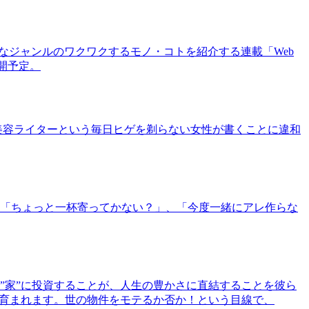
まなジャンルのワクワクするモノ・コトを紹介する連載「Web
公開予定。
美容ライターという毎日ヒゲを剃らない女性が書くことに違和
「ちょっと一杯寄ってかない？」、「今度一緒にアレ作らな
”家”に投資することが、人生の豊かさに直結することを彼ら
で育まれます。世の物件をモテるか否か！という目線で、