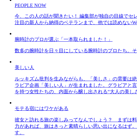
PEOPLE NOW
今、この人の話が聞きたい！ 編集部が独自の目線でセ
注目の新人から納得のベテランまで、他では読めないWe
腕時計のプロが選ぶ「一本取られました！」
数多の腕時計を日々目にしている腕時計のプロたち。そ
美しい人
ルッキズム批判を生みながらも、「美しさ」の需要は絶
ラビア企画「美しい人」が生まれました。グラビアと言え
を持つ女性たちの、内面から醸し出される“大人の美し
モテる宿にはワケがある
彼女と訪れる旅の楽しみってなんでしょう？ まずは料
力があれば、旅はきっと素晴らしい思い出になるはず。
す。