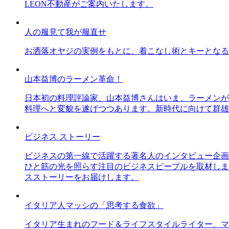
LEON不動産がご案内いたします。
人の服見て我が服直せ
お洒落オヤジの実例をもとに、着こなし術とキーとなる
山本益博のラーメン革命！
日本初の料理評論家、山本益博さんはいま、ラーメンが
料理へと変貌を遂げつつあります。新時代に向けて群雄
ビジネス ストーリー
ビジネスの第一線で活躍する著名人のインタビュー企画
ひと筋の光を照らす注目のビジネスピープルを取材しま
スストーリーをお届けします。
イタリア人マッシの「思考する食欲」
イタリア生まれのフード＆ライフスタイルライター、マ