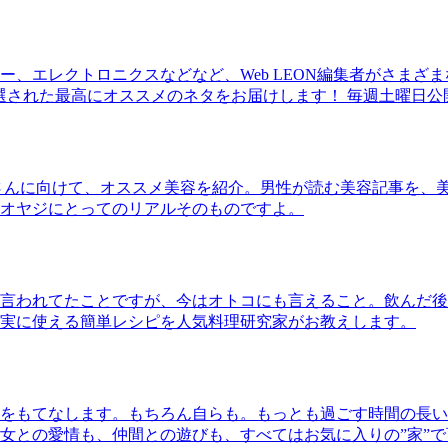
、エレクトロニクスなどなど、Web LEON編集者がさまざ
30本に厳選された最高にオススメのネタをお届けします！ 毎週土曜日
さんに向けて、オススメ美容を紹介。男性が読む美容記事を、
オヤジにとってのリアルそのものですよ。
言われてたことですが、今はオトコにも言えること。飲んだ後
実に使える簡単レシピを人気料理研究家がお教えします。
をもてなします。もちろん自らも。もっとも過ごす時間の長い
女との愛情も、仲間との遊びも、すべてはお気に入りの”家”