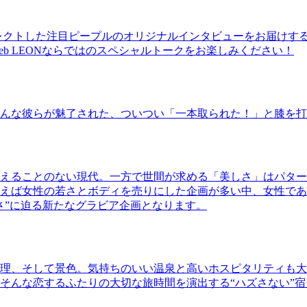
レクトした注目ピープルのオリジナルインタビューをお届けす
b LEONならではのスペシャルトークをお楽しみください！
んな彼らが魅了された、ついつい「一本取られた！」と膝を打
えることのない現代。一方で世間が求める「美しさ」はパター
ば女性の若さとボディを売りにした企画が多い中、女性であるKao
さ”に迫る新たなグラビア企画となります。
理、そして景色。気持ちのいい温泉と高いホスピタリティも大
そんな恋するふたりの大切な旅時間を演出する“ハズさない”宿