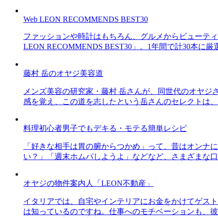
Web LEON RECOMMENDS BEST30
ファッションや時計はもちろん、グルメからビューティー
LEON RECOMMENDS BEST30」。1年間で計
藤村 岳のオヤジ美容道
メンズ美容の研究家・藤村 岳さんが、同世代のオヤジ
感を覚え、この道を志したという岳さんのセレクトは、
料理初心者男子でもデキる・モテる簡単レシピ
「好きな相手は胃の腑からつかめ」って、昔はオンナに
い？」「週末ホムパしようよ」などなど、さまざまな口
オヤジの物件案内人「LEON不動産」
イタリアでは、自宅やインテリアにお金をかけてゲスト
は知っているのですね。仕事へのモチベーションも、彼