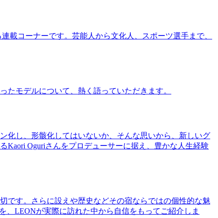
る連載コーナーです。芸能人から文化人、スポーツ選手まで、
ったモデルについて、熱く語っていただきます。
ン化し、形骸化してはいないか、そんな思いから、新しいグ
ri Oguriさんをプロデューサーに据え、豊かな人生経験
切です。さらに設えや歴史などその宿ならではの個性的な魅
を、LEONが実際に訪れた中から自信をもってご紹介しま