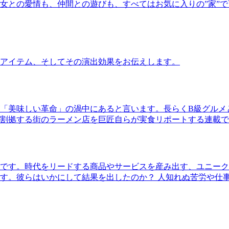
女との愛情も、仲間との遊びも、すべてはお気に入りの”家”
アイテム、そしてその演出効果をお伝えします。
「美味しい革命」の渦中にあると言います。長らくB級グルメ
割拠する街のラーメン店を巨匠自らが実食リポートする連載で
です。時代をリードする商品やサービスを産み出す、ユニーク
す。彼らはいかにして結果を出したのか？ 人知れぬ苦労や仕