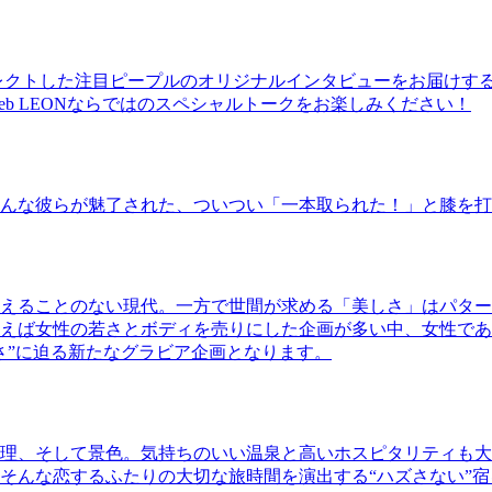
レクトした注目ピープルのオリジナルインタビューをお届けす
b LEONならではのスペシャルトークをお楽しみください！
んな彼らが魅了された、ついつい「一本取られた！」と膝を打
えることのない現代。一方で世間が求める「美しさ」はパター
ば女性の若さとボディを売りにした企画が多い中、女性であるKao
さ”に迫る新たなグラビア企画となります。
理、そして景色。気持ちのいい温泉と高いホスピタリティも大
そんな恋するふたりの大切な旅時間を演出する“ハズさない”宿