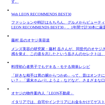
す。
Web LEON RECOMMENDS BEST30
ファッションや時計はもちろん、グルメからビューティー
LEON RECOMMENDS BEST30」。1年間で計
藤村 岳のオヤジ美容道
メンズ美容の研究家・藤村 岳さんが、同世代のオヤジ
感を覚え、この道を志したという岳さんのセレクトは、
料理初心者男子でもデキる・モテる簡単レシピ
「好きな相手は胃の腑からつかめ」って、昔はオンナに
い？」「週末ホムパしようよ」などなど、さまざまな口
オヤジの物件案内人「LEON不動産」
イタリアでは、自宅やインテリアにお金をかけてゲスト