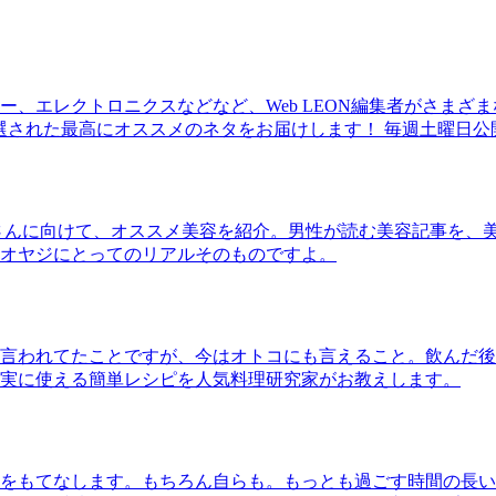
、エレクトロニクスなどなど、Web LEON編集者がさまざ
30本に厳選された最高にオススメのネタをお届けします！ 毎週土曜日
さんに向けて、オススメ美容を紹介。男性が読む美容記事を、
オヤジにとってのリアルそのものですよ。
言われてたことですが、今はオトコにも言えること。飲んだ後
実に使える簡単レシピを人気料理研究家がお教えします。
をもてなします。もちろん自らも。もっとも過ごす時間の長い