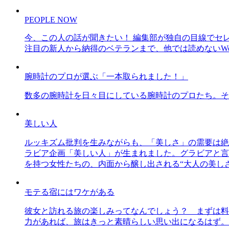
PEOPLE NOW
今、この人の話が聞きたい！ 編集部が独自の目線でセ
注目の新人から納得のベテランまで、他では読めないWe
腕時計のプロが選ぶ「一本取られました！」
数多の腕時計を日々目にしている腕時計のプロたち。そ
美しい人
ルッキズム批判を生みながらも、「美しさ」の需要は絶
ラビア企画「美しい人」が生まれました。グラビアと言え
を持つ女性たちの、内面から醸し出される“大人の美し
モテる宿にはワケがある
彼女と訪れる旅の楽しみってなんでしょう？ まずは料
力があれば、旅はきっと素晴らしい思い出になるはず。