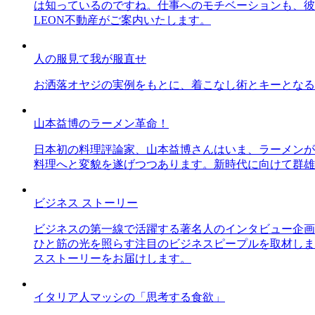
は知っているのですね。仕事へのモチベーションも、彼
LEON不動産がご案内いたします。
人の服見て我が服直せ
お洒落オヤジの実例をもとに、着こなし術とキーとなる
山本益博のラーメン革命！
日本初の料理評論家、山本益博さんはいま、ラーメンが
料理へと変貌を遂げつつあります。新時代に向けて群雄
ビジネス ストーリー
ビジネスの第一線で活躍する著名人のインタビュー企画
ひと筋の光を照らす注目のビジネスピープルを取材しま
スストーリーをお届けします。
イタリア人マッシの「思考する食欲」