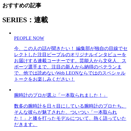
おすすめの記事
SERIES：連載
PEOPLE NOW
今、この人の話が聞きたい！ 編集部が独自の目線でセ
レクトした注目ピープルのオリジナルインタビューを
お届けする連載コーナーです。芸能人から文化人、ス
ポーツ選手まで、注目の新人から納得のベテランま
で、他では読めないWeb LEONならではのスペシャル
トークをお楽しみください！
腕時計のプロが選ぶ「一本取られました！」
数多の腕時計を日々目にしている腕時計のプロたち。
そんな彼らが魅了された、ついつい「一本取られ
た！」と膝を打ったモデルについて、熱く語っていた
だきます。