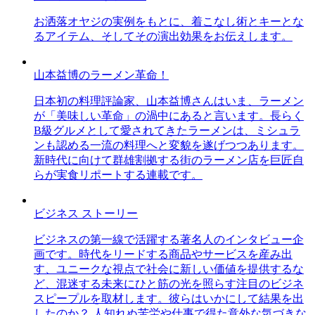
お洒落オヤジの実例をもとに、着こなし術とキーとな
るアイテム、そしてその演出効果をお伝えします。
山本益博のラーメン革命！
日本初の料理評論家、山本益博さんはいま、ラーメン
が「美味しい革命」の渦中にあると言います。長らく
B級グルメとして愛されてきたラーメンは、ミシュラ
ンも認める一流の料理へと変貌を遂げつつあります。
新時代に向けて群雄割拠する街のラーメン店を巨匠自
らが実食リポートする連載です。
ビジネス ストーリー
ビジネスの第一線で活躍する著名人のインタビュー企
画です。時代をリードする商品やサービスを産み出
す、ユニークな視点で社会に新しい価値を提供するな
ど、混迷する未来にひと筋の光を照らす注目のビジネ
スピープルを取材します。彼らはいかにして結果を出
したのか？ 人知れぬ苦労や仕事で得た意外な気づきな