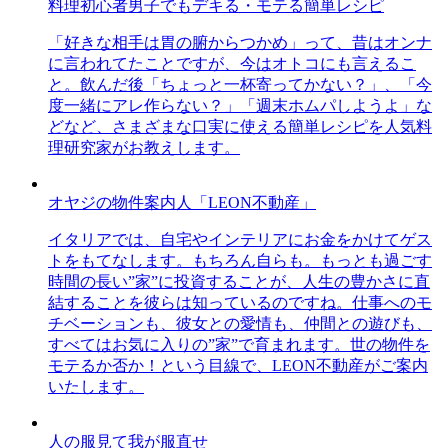
料理初心者男子でもデキる・モテる簡単レシピ
「好きな相手は胃の腑からつかめ」って、昔はオンナ
に言われてたことですが、今はオトコにも言えるこ
と。飲んだ後「ちょっと一杯寄ってかない？」、「今
度一緒にアレ作らない？」「週末ホムパしようよ」な
どなど、さまざまな口実に使える簡単レシピを人気料
理研究家がお教えします。
オヤジの物件案内人「LEON不動産」
イタリアでは、自宅やインテリアにお金をかけてゲス
トをもてなします。もちろん自らも。もっとも過ごす
時間の長い”家”に投資することが、人生の豊かさに直
結することを彼らは知っているのですね。仕事へのモ
チベーションも、彼女との愛情も、仲間との遊びも、
すべてはお気に入りの”家”で育まれます。世の物件を
モテるか否か！という目線で、LEON不動産がご案内
いたします。
人の服見て我が服直せ