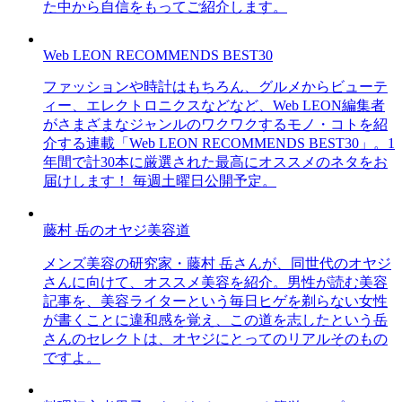
た中から自信をもってご紹介します。
Web LEON RECOMMENDS BEST30
ファッションや時計はもちろん、グルメからビューテ
ィー、エレクトロニクスなどなど、Web LEON編集者
がさまざまなジャンルのワクワクするモノ・コトを紹
介する連載「Web LEON RECOMMENDS BEST30」。1
年間で計30本に厳選された最高にオススメのネタをお
届けします！ 毎週土曜日公開予定。
藤村 岳のオヤジ美容道
メンズ美容の研究家・藤村 岳さんが、同世代のオヤジ
さんに向けて、オススメ美容を紹介。男性が読む美容
記事を、美容ライターという毎日ヒゲを剃らない女性
が書くことに違和感を覚え、この道を志したという岳
さんのセレクトは、オヤジにとってのリアルそのもの
ですよ。