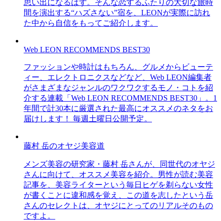
思い出になるはず。そんな恋するふたりの大切な旅時
間を演出する“ハズさない”宿を、LEONが実際に訪れ
た中から自信をもってご紹介します。
Web LEON RECOMMENDS BEST30
ファッションや時計はもちろん、グルメからビューテ
ィー、エレクトロニクスなどなど、Web LEON編集者
がさまざまなジャンルのワクワクするモノ・コトを紹
介する連載「Web LEON RECOMMENDS BEST30」。1
年間で計30本に厳選された最高にオススメのネタをお
届けします！ 毎週土曜日公開予定。
藤村 岳のオヤジ美容道
メンズ美容の研究家・藤村 岳さんが、同世代のオヤジ
さんに向けて、オススメ美容を紹介。男性が読む美容
記事を、美容ライターという毎日ヒゲを剃らない女性
が書くことに違和感を覚え、この道を志したという岳
さんのセレクトは、オヤジにとってのリアルそのもの
ですよ。