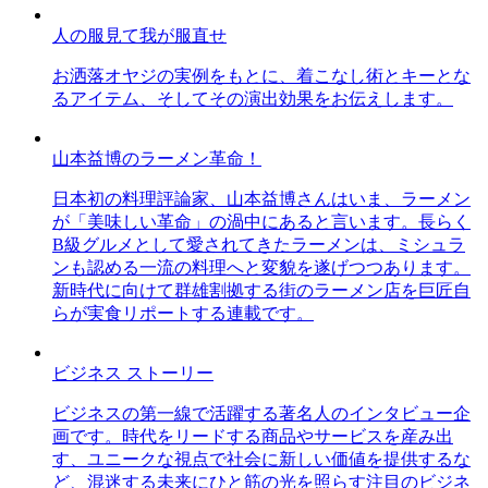
人の服見て我が服直せ
お洒落オヤジの実例をもとに、着こなし術とキーとな
るアイテム、そしてその演出効果をお伝えします。
山本益博のラーメン革命！
日本初の料理評論家、山本益博さんはいま、ラーメン
が「美味しい革命」の渦中にあると言います。長らく
B級グルメとして愛されてきたラーメンは、ミシュラ
ンも認める一流の料理へと変貌を遂げつつあります。
新時代に向けて群雄割拠する街のラーメン店を巨匠自
らが実食リポートする連載です。
ビジネス ストーリー
ビジネスの第一線で活躍する著名人のインタビュー企
画です。時代をリードする商品やサービスを産み出
す、ユニークな視点で社会に新しい価値を提供するな
ど、混迷する未来にひと筋の光を照らす注目のビジネ