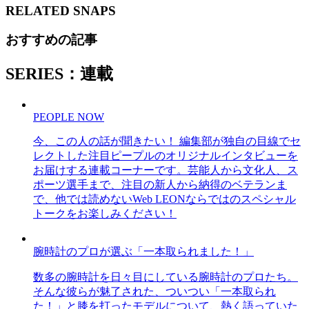
RELATED
SNAPS
おすすめの記事
SERIES：連載
PEOPLE NOW
今、この人の話が聞きたい！ 編集部が独自の目線でセ
レクトした注目ピープルのオリジナルインタビューを
お届けする連載コーナーです。芸能人から文化人、ス
ポーツ選手まで、注目の新人から納得のベテランま
で、他では読めないWeb LEONならではのスペシャル
トークをお楽しみください！
腕時計のプロが選ぶ「一本取られました！」
数多の腕時計を日々目にしている腕時計のプロたち。
そんな彼らが魅了された、ついつい「一本取られ
た！」と膝を打ったモデルについて、熱く語っていた