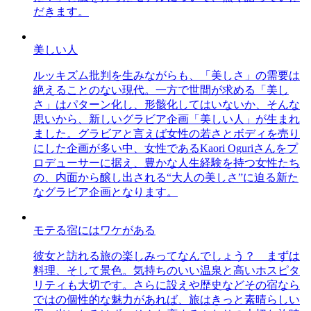
だきます。
美しい人
ルッキズム批判を生みながらも、「美しさ」の需要は
絶えることのない現代。一方で世間が求める「美し
さ」はパターン化し、形骸化してはいないか、そんな
思いから、新しいグラビア企画「美しい人」が生まれ
ました。グラビアと言えば女性の若さとボディを売り
にした企画が多い中、女性であるKaori Oguriさんをプ
ロデューサーに据え、豊かな人生経験を持つ女性たち
の、内面から醸し出される“大人の美しさ”に迫る新た
なグラビア企画となります。
モテる宿にはワケがある
彼女と訪れる旅の楽しみってなんでしょう？ まずは
料理、そして景色。気持ちのいい温泉と高いホスピタ
リティも大切です。さらに設えや歴史などその宿なら
ではの個性的な魅力があれば、旅はきっと素晴らしい