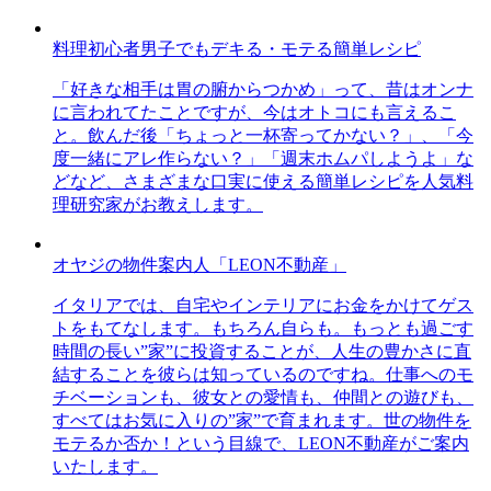
料理初心者男子でもデキる・モテる簡単レシピ
「好きな相手は胃の腑からつかめ」って、昔はオンナ
に言われてたことですが、今はオトコにも言えるこ
と。飲んだ後「ちょっと一杯寄ってかない？」、「今
度一緒にアレ作らない？」「週末ホムパしようよ」な
どなど、さまざまな口実に使える簡単レシピを人気料
理研究家がお教えします。
オヤジの物件案内人「LEON不動産」
イタリアでは、自宅やインテリアにお金をかけてゲス
トをもてなします。もちろん自らも。もっとも過ごす
時間の長い”家”に投資することが、人生の豊かさに直
結することを彼らは知っているのですね。仕事へのモ
チベーションも、彼女との愛情も、仲間との遊びも、
すべてはお気に入りの”家”で育まれます。世の物件を
モテるか否か！という目線で、LEON不動産がご案内
いたします。