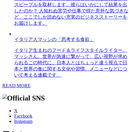
スピープルを取材します。彼らはいかにして結果を出
したのか？ 人知れぬ苦労や仕事で得た意外な気づきな
ど、ここでしか読めない充実のビジネスストーリーを
お届けします。
イタリア人マッシの「思考する食欲」
イタリア生まれのフード＆ライフスタイルライター、
マッシさん。世界が急速に繋がって、広い視野が求め
られるこの時代に、日本人とはちょっと違う視点で日
本と世界の食に関する文化や習慣、メニューなどにつ
いて考える連載です。
READ MORE
X
Facebook
Instagram