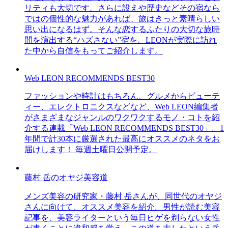
リティも大切です。さらに設えや歴史などその宿なら
ではの個性的な魅力があれば、旅はきっと素晴らしい
思い出になるはず。そんな恋するふたりの大切な旅時
間を演出する“ハズさない”宿を、LEONが実際に訪れ
た中から自信をもってご紹介します。
Web LEON RECOMMENDS BEST30
ファッションや時計はもちろん、グルメからビューテ
ィー、エレクトロニクスなどなど、Web LEON編集者
がさまざまなジャンルのワクワクするモノ・コトを紹
介する連載「Web LEON RECOMMENDS BEST30」。1
年間で計30本に厳選された最高にオススメのネタをお
届けします！ 毎週土曜日公開予定。
藤村 岳のオヤジ美容道
メンズ美容の研究家・藤村 岳さんが、同世代のオヤジ
さんに向けて、オススメ美容を紹介。男性が読む美容
記事を、美容ライターという毎日ヒゲを剃らない女性