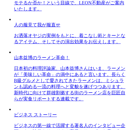
モテるか否か！という目線で、LEON不動産がご案内
いたします。
人の服見て我が服直せ
お洒落オヤジの実例をもとに、着こなし術とキーとな
るアイテム、そしてその演出効果をお伝えします。
山本益博のラーメン革命！
日本初の料理評論家、山本益博さんはいま、ラーメン
が「美味しい革命」の渦中にあると言います。長らく
B級グルメとして愛されてきたラーメンは、ミシュラ
ンも認める一流の料理へと変貌を遂げつつあります。
新時代に向けて群雄割拠する街のラーメン店を巨匠自
らが実食リポートする連載です。
ビジネス ストーリー
ビジネスの第一線で活躍する著名人のインタビュー企