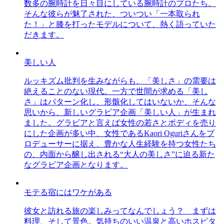
数多の腕時計を日々目にしている腕時計のプロたち。
そんな彼らが魅了された、ついつい「一本取られ
た！」と膝を打ったモデルについて、熱く語っていた
だきます。
美しい人
ルッキズム批判を生みながらも、「美しさ」の需要は
絶えることのない現代。一方で世間が求める「美し
さ」はパターン化し、形骸化してはいないか、そんな
思いから、新しいグラビア企画「美しい人」が生まれ
ました。グラビアと言えば女性の若さとボディを売り
にした企画が多い中、女性であるKaori Oguriさんをプ
ロデューサーに据え、豊かな人生経験を持つ女性たち
の、内面から醸し出される“大人の美しさ”に迫る新た
なグラビア企画となります。
モテる宿にはワケがある
彼女と訪れる旅の楽しみってなんでしょう？ まずは
料理、そして景色。気持ちのいい温泉と高いホスピタ