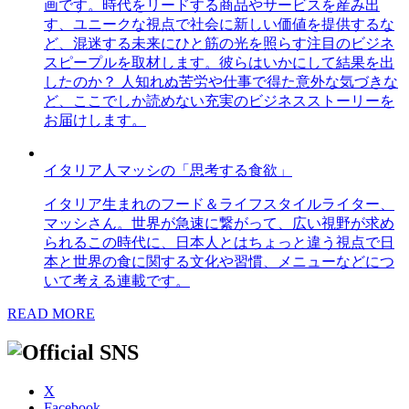
画です。時代をリードする商品やサービスを産み出
す、ユニークな視点で社会に新しい価値を提供するな
ど、混迷する未来にひと筋の光を照らす注目のビジネ
スピープルを取材します。彼らはいかにして結果を出
したのか？ 人知れぬ苦労や仕事で得た意外な気づきな
ど、ここでしか読めない充実のビジネスストーリーを
お届けします。
イタリア人マッシの「思考する食欲」
イタリア生まれのフード＆ライフスタイルライター、
マッシさん。世界が急速に繋がって、広い視野が求め
られるこの時代に、日本人とはちょっと違う視点で日
本と世界の食に関する文化や習慣、メニューなどにつ
いて考える連載です。
READ MORE
X
Facebook