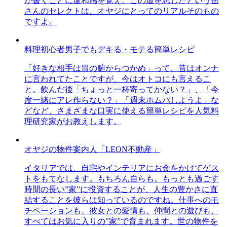
が書くことに違和感を覚え、この道を志したという岳
さんのセレクトは、オヤジにとってのリアルそのもの
ですよ。
料理初心者男子でもデキる・モテる簡単レシピ
「好きな相手は胃の腑からつかめ」って、昔はオンナ
に言われてたことですが、今はオトコにも言えるこ
と。飲んだ後「ちょっと一杯寄ってかない？」、「今
度一緒にアレ作らない？」「週末ホムパしようよ」な
どなど、さまざまな口実に使える簡単レシピを人気料
理研究家がお教えします。
オヤジの物件案内人「LEON不動産」
イタリアでは、自宅やインテリアにお金をかけてゲス
トをもてなします。もちろん自らも。もっとも過ごす
時間の長い”家”に投資することが、人生の豊かさに直
結することを彼らは知っているのですね。仕事へのモ
チベーションも、彼女との愛情も、仲間との遊びも、
すべてはお気に入りの”家”で育まれます。世の物件を