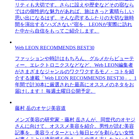
リティも大切です。さらに設えや歴史などその宿なら
ではの個性的な魅力があれば、旅はきっと素晴らしい
思い出になるはず。そんな恋するふたりの大切な旅時
間を演出する“ハズさない”宿を、LEONが実際に訪れ
た中から自信をもってご紹介します。
Web LEON RECOMMENDS BEST30
ファッションや時計はもちろん、グルメからビューテ
ィー、エレクトロニクスなどなど、Web LEON編集者
がさまざまなジャンルのワクワクするモノ・コトを紹
介する連載「Web LEON RECOMMENDS BEST30」。1
年間で計30本に厳選された最高にオススメのネタをお
届けします！ 毎週土曜日公開予定。
藤村 岳のオヤジ美容道
メンズ美容の研究家・藤村 岳さんが、同世代のオヤジ
さんに向けて、オススメ美容を紹介。男性が読む美容
記事を、美容ライターという毎日ヒゲを剃らない女性