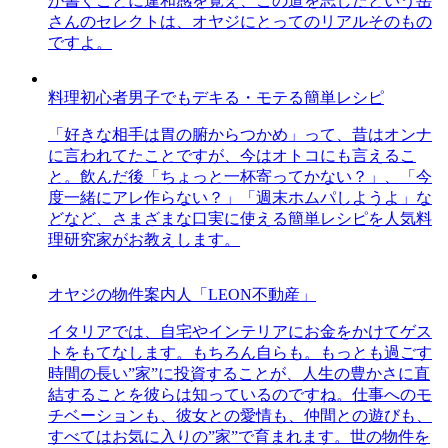
が書くことに違和感を覚え、この道を志したという岳
さんのセレクトは、オヤジにとってのリアルそのもの
ですよ。
料理初心者男子でもデキる・モテる簡単レシピ
「好きな相手は胃の腑からつかめ」って、昔はオンナ
に言われてたことですが、今はオトコにも言えるこ
と。飲んだ後「ちょっと一杯寄ってかない？」、「今
度一緒にアレ作らない？」「週末ホムパしようよ」な
どなど、さまざまな口実に使える簡単レシピを人気料
理研究家がお教えします。
オヤジの物件案内人「LEON不動産」
イタリアでは、自宅やインテリアにお金をかけてゲス
トをもてなします。もちろん自らも。もっとも過ごす
時間の長い”家”に投資することが、人生の豊かさに直
結することを彼らは知っているのですね。仕事へのモ
チベーションも、彼女との愛情も、仲間との遊びも、
すべてはお気に入りの”家”で育まれます。世の物件を