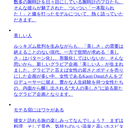
数多の腕時計を日々目にしている腕時計のプロたち。
そんな彼らが魅了された、ついつい「一本取られ
た！」と膝を打ったモデルについて、熱く語っていた
だきます。
美しい人
ルッキズム批判を生みながらも、「美しさ」の需要は
絶えることのない現代。一方で世間が求める「美し
さ」はパターン化し、形骸化してはいないか、そんな
思いから、新しいグラビア企画「美しい人」が生まれ
ました。グラビアと言えば女性の若さとボディを売り
にした企画が多い中、女性であるKaori Oguriさんをプ
ロデューサーに据え、豊かな人生経験を持つ女性たち
の、内面から醸し出される“大人の美しさ”に迫る新た
なグラビア企画となります。
モテる宿にはワケがある
彼女と訪れる旅の楽しみってなんでしょう？ まずは
料理、そして景色。気持ちのいい温泉と高いホスピタ