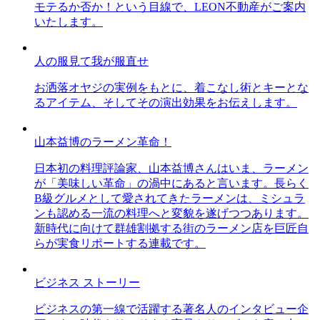
モテるか否か！という目線で、LEON不動産がご案内
いたします。
人の服見て我が服直せ
お洒落オヤジの実例をもとに、着こなし術とキーとな
るアイテム、そしてその演出効果をお伝えします。
山本益博のラーメン革命！
日本初の料理評論家、山本益博さんはいま、ラーメン
が「美味しい革命」の渦中にあると言います。長らく
B級グルメとして愛されてきたラーメンは、ミシュラ
ンも認める一流の料理へと変貌を遂げつつあります。
新時代に向けて群雄割拠する街のラーメン店を巨匠自
らが実食リポートする連載です。
ビジネス ストーリー
ビジネスの第一線で活躍する著名人のインタビュー企