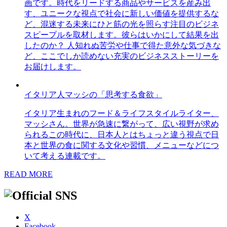
画です。時代をリードする商品やサービスを産み出
す、ユニークな視点で社会に新しい価値を提供するな
ど、混迷する未来にひと筋の光を照らす注目のビジネ
スピープルを取材します。彼らはいかにして結果を出
したのか？ 人知れぬ苦労や仕事で得た意外な気づきな
ど、ここでしか読めない充実のビジネスストーリーを
お届けします。
イタリア人マッシの「思考する食欲」
イタリア生まれのフード＆ライフスタイルライター、
マッシさん。世界が急速に繋がって、広い視野が求め
られるこの時代に、日本人とはちょっと違う視点で日
本と世界の食に関する文化や習慣、メニューなどにつ
いて考える連載です。
READ MORE
X
Facebook