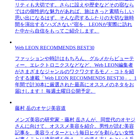
リティも大切です。さらに設えや歴史などその宿なら
ではの個性的な魅力があれば、旅はきっと素晴らしい
思い出になるはず。そんな恋するふたりの大切な旅時
間を演出する“ハズさない”宿を、LEONが実際に訪れ
た中から自信をもってご紹介します。
Web LEON RECOMMENDS BEST30
ファッションや時計はもちろん、グルメからビューテ
ィー、エレクトロニクスなどなど、Web LEON編集者
がさまざまなジャンルのワクワクするモノ・コトを紹
介する連載「Web LEON RECOMMENDS BEST30」。1
年間で計30本に厳選された最高にオススメのネタをお
届けします！ 毎週土曜日公開予定。
藤村 岳のオヤジ美容道
メンズ美容の研究家・藤村 岳さんが、同世代のオヤジ
さんに向けて、オススメ美容を紹介。男性が読む美容
記事を、美容ライターという毎日ヒゲを剃らない女性