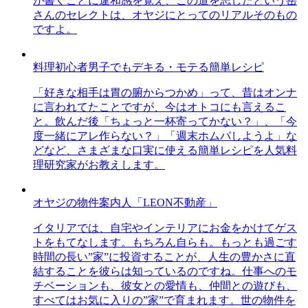
が書くことに違和感を覚え、この道を志したという岳
さんのセレクトは、オヤジにとってのリアルそのもの
ですよ。
料理初心者男子でもデキる・モテる簡単レシピ
「好きな相手は胃の腑からつかめ」って、昔はオンナ
に言われてたことですが、今はオトコにも言えるこ
と。飲んだ後「ちょっと一杯寄ってかない？」、「今
度一緒にアレ作らない？」「週末ホムパしようよ」な
どなど、さまざまな口実に使える簡単レシピを人気料
理研究家がお教えします。
オヤジの物件案内人「LEON不動産」
イタリアでは、自宅やインテリアにお金をかけてゲス
トをもてなします。もちろん自らも。もっとも過ごす
時間の長い”家”に投資することが、人生の豊かさに直
結することを彼らは知っているのですね。仕事へのモ
チベーションも、彼女との愛情も、仲間との遊びも、
すべてはお気に入りの”家”で育まれます。世の物件を