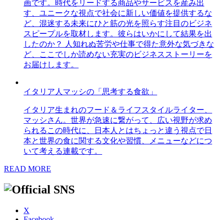
画です。時代をリードする商品やサービスを産み出
す、ユニークな視点で社会に新しい価値を提供するな
ど、混迷する未来にひと筋の光を照らす注目のビジネ
スピープルを取材します。彼らはいかにして結果を出
したのか？ 人知れぬ苦労や仕事で得た意外な気づきな
ど、ここでしか読めない充実のビジネスストーリーを
お届けします。
イタリア人マッシの「思考する食欲」
イタリア生まれのフード＆ライフスタイルライター、
マッシさん。世界が急速に繋がって、広い視野が求め
られるこの時代に、日本人とはちょっと違う視点で日
本と世界の食に関する文化や習慣、メニューなどにつ
いて考える連載です。
READ MORE
X
Facebook