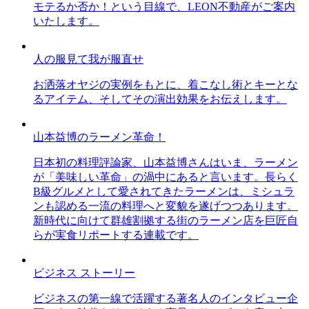
モテるか否か！という目線で、LEON不動産がご案内
いたします。
人の服見て我が服直せ
お洒落オヤジの実例をもとに、着こなし術とキーとな
るアイテム、そしてその演出効果をお伝えします。
山本益博のラーメン革命！
日本初の料理評論家、山本益博さんはいま、ラーメン
が「美味しい革命」の渦中にあると言います。長らく
B級グルメとして愛されてきたラーメンは、ミシュラ
ンも認める一流の料理へと変貌を遂げつつあります。
新時代に向けて群雄割拠する街のラーメン店を巨匠自
らが実食リポートする連載です。
ビジネス ストーリー
ビジネスの第一線で活躍する著名人のインタビュー企