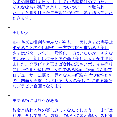
数多の腕時計を日々目にしている腕時計のプロたち。
そんな彼らが魅了された、ついつい「一本取られ
た！」と膝を打ったモデルについて、熱く語っていた
だきます。
美しい人
ルッキズム批判を生みながらも、「美しさ」の需要は
絶えることのない現代。一方で世間が求める「美し
さ」はパターン化し、形骸化してはいないか、そんな
思いから、新しいグラビア企画「美しい人」が生まれ
ました。グラビアと言えば女性の若さとボディを売り
にした企画が多い中、女性であるKaori Oguriさんをプ
ロデューサーに据え、豊かな人生経験を持つ女性たち
の、内面から醸し出される“大人の美しさ”に迫る新た
なグラビア企画となります。
モテる宿にはワケがある
彼女と訪れる旅の楽しみってなんでしょう？ まずは
料理、そして景色。気持ちのいい温泉と高いホスピタ