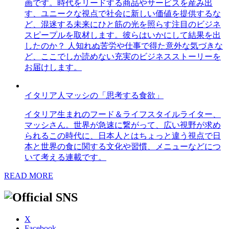
画です。時代をリードする商品やサービスを産み出
す、ユニークな視点で社会に新しい価値を提供するな
ど、混迷する未来にひと筋の光を照らす注目のビジネ
スピープルを取材します。彼らはいかにして結果を出
したのか？ 人知れぬ苦労や仕事で得た意外な気づきな
ど、ここでしか読めない充実のビジネスストーリーを
お届けします。
イタリア人マッシの「思考する食欲」
イタリア生まれのフード＆ライフスタイルライター、
マッシさん。世界が急速に繋がって、広い視野が求め
られるこの時代に、日本人とはちょっと違う視点で日
本と世界の食に関する文化や習慣、メニューなどにつ
いて考える連載です。
READ MORE
X
Facebook