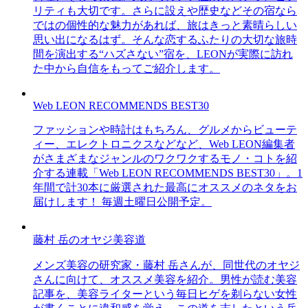
リティも大切です。さらに設えや歴史などその宿なら
ではの個性的な魅力があれば、旅はきっと素晴らしい
思い出になるはず。そんな恋するふたりの大切な旅時
間を演出する“ハズさない”宿を、LEONが実際に訪れ
た中から自信をもってご紹介します。
Web LEON RECOMMENDS BEST30
ファッションや時計はもちろん、グルメからビューテ
ィー、エレクトロニクスなどなど、Web LEON編集者
がさまざまなジャンルのワクワクするモノ・コトを紹
介する連載「Web LEON RECOMMENDS BEST30」。1
年間で計30本に厳選された最高にオススメのネタをお
届けします！ 毎週土曜日公開予定。
藤村 岳のオヤジ美容道
メンズ美容の研究家・藤村 岳さんが、同世代のオヤジ
さんに向けて、オススメ美容を紹介。男性が読む美容
記事を、美容ライターという毎日ヒゲを剃らない女性