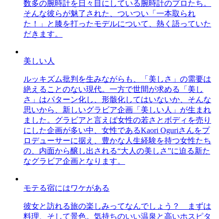
数多の腕時計を日々目にしている腕時計のプロたち。
そんな彼らが魅了された、ついつい「一本取られ
た！」と膝を打ったモデルについて、熱く語っていた
だきます。
美しい人
ルッキズム批判を生みながらも、「美しさ」の需要は
絶えることのない現代。一方で世間が求める「美し
さ」はパターン化し、形骸化してはいないか、そんな
思いから、新しいグラビア企画「美しい人」が生まれ
ました。グラビアと言えば女性の若さとボディを売り
にした企画が多い中、女性であるKaori Oguriさんをプ
ロデューサーに据え、豊かな人生経験を持つ女性たち
の、内面から醸し出される“大人の美しさ”に迫る新た
なグラビア企画となります。
モテる宿にはワケがある
彼女と訪れる旅の楽しみってなんでしょう？ まずは
料理、そして景色。気持ちのいい温泉と高いホスピタ