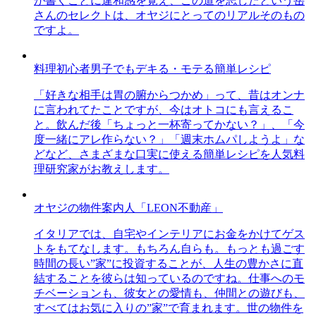
が書くことに違和感を覚え、この道を志したという岳
さんのセレクトは、オヤジにとってのリアルそのもの
ですよ。
料理初心者男子でもデキる・モテる簡単レシピ
「好きな相手は胃の腑からつかめ」って、昔はオンナ
に言われてたことですが、今はオトコにも言えるこ
と。飲んだ後「ちょっと一杯寄ってかない？」、「今
度一緒にアレ作らない？」「週末ホムパしようよ」な
どなど、さまざまな口実に使える簡単レシピを人気料
理研究家がお教えします。
オヤジの物件案内人「LEON不動産」
イタリアでは、自宅やインテリアにお金をかけてゲス
トをもてなします。もちろん自らも。もっとも過ごす
時間の長い”家”に投資することが、人生の豊かさに直
結することを彼らは知っているのですね。仕事へのモ
チベーションも、彼女との愛情も、仲間との遊びも、
すべてはお気に入りの”家”で育まれます。世の物件を