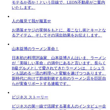
モテるか否か！という目線で、LEON不動産がご案内
いたします。
人の服見て我が服直せ
お洒落オヤジの実例をもとに、着こなし術とキーとな
るアイテム、そしてその演出効果をお伝えします。
山本益博のラーメン革命！
日本初の料理評論家、山本益博さんはいま、ラーメン
が「美味しい革命」の渦中にあると言います。長らく
B級グルメとして愛されてきたラーメンは、ミシュラ
ンも認める一流の料理へと変貌を遂げつつあります。
新時代に向けて群雄割拠する街のラーメン店を巨匠自
らが実食リポートする連載です。
ビジネス ストーリー
ビジネスの第一線で活躍する著名人のインタビュー企