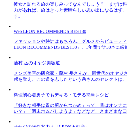
彼女と訪れる旅の楽しみってなんでしょう？ まずは料
力があれば、旅はきっと素晴らしい思い出になるはず。
す。
Web LEON RECOMMENDS BEST30
ファッションや時計はもちろん、グルメからビューティー
LEON RECOMMENDS BEST30」。1年間で計
藤村 岳のオヤジ美容道
メンズ美容の研究家・藤村 岳さんが、同世代のオヤジ
感を覚え、この道を志したという岳さんのセレクトは、
料理初心者男子でもデキる・モテる簡単レシピ
「好きな相手は胃の腑からつかめ」って、昔はオンナに
い？」「週末ホムパしようよ」などなど、さまざまな口
オヤジの物件案内人「LEON不動産」