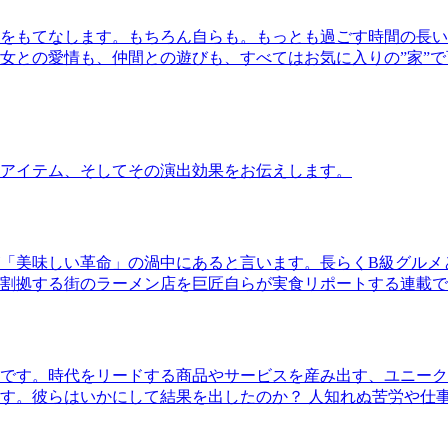
をもてなします。もちろん自らも。もっとも過ごす時間の長い
女との愛情も、仲間との遊びも、すべてはお気に入りの”家”
アイテム、そしてその演出効果をお伝えします。
「美味しい革命」の渦中にあると言います。長らくB級グルメ
割拠する街のラーメン店を巨匠自らが実食リポートする連載で
です。時代をリードする商品やサービスを産み出す、ユニーク
す。彼らはいかにして結果を出したのか？ 人知れぬ苦労や仕