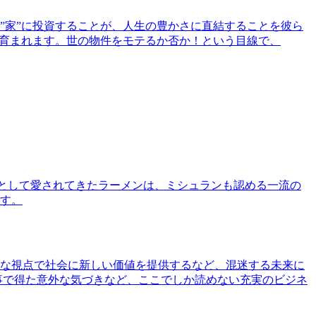
”家”に投資することが、人生の豊かさに直結することを彼ら
で育まれます。世の物件をモテるか否か！という目線で、
として愛されてきたラーメンは、ミシュランも認める一流の
す。
な視点で社会に新しい価値を提供するなど、混迷する未来に
事で得た意外な気づきなど、ここでしか読めない充実のビジネ