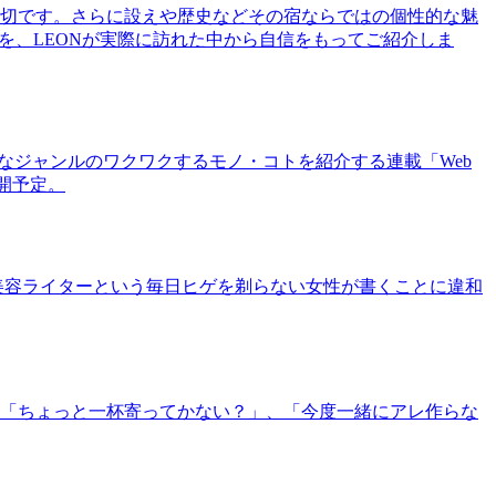
切です。さらに設えや歴史などその宿ならではの個性的な魅
を、LEONが実際に訪れた中から自信をもってご紹介しま
まなジャンルのワクワクするモノ・コトを紹介する連載「Web
公開予定。
美容ライターという毎日ヒゲを剃らない女性が書くことに違和
「ちょっと一杯寄ってかない？」、「今度一緒にアレ作らな