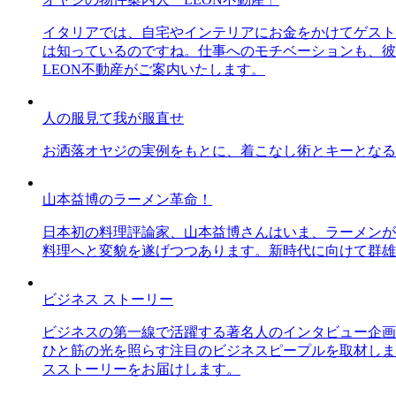
イタリアでは、自宅やインテリアにお金をかけてゲスト
は知っているのですね。仕事へのモチベーションも、彼
LEON不動産がご案内いたします。
人の服見て我が服直せ
お洒落オヤジの実例をもとに、着こなし術とキーとなる
山本益博のラーメン革命！
日本初の料理評論家、山本益博さんはいま、ラーメンが
料理へと変貌を遂げつつあります。新時代に向けて群雄
ビジネス ストーリー
ビジネスの第一線で活躍する著名人のインタビュー企画
ひと筋の光を照らす注目のビジネスピープルを取材しま
スストーリーをお届けします。