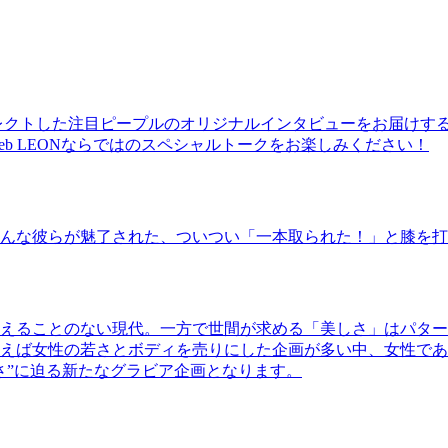
レクトした注目ピープルのオリジナルインタビューをお届けす
b LEONならではのスペシャルトークをお楽しみください！
んな彼らが魅了された、ついつい「一本取られた！」と膝を打
えることのない現代。一方で世間が求める「美しさ」はパター
ば女性の若さとボディを売りにした企画が多い中、女性であるKao
さ”に迫る新たなグラビア企画となります。