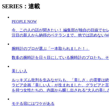
SERIES：連載
PEOPLE NOW
今、この人の話が聞きたい！ 編集部が独自の目線でセ
注目の新人から納得のベテランまで、他では読めないWe
腕時計のプロが選ぶ「一本取られました！」
数多の腕時計を日々目にしている腕時計のプロたち。そ
美しい人
ルッキズム批判を生みながらも、「美しさ」の需要は絶
ラビア企画「美しい人」が生まれました。グラビアと言え
を持つ女性たちの、内面から醸し出される“大人の美し
モテる宿にはワケがある