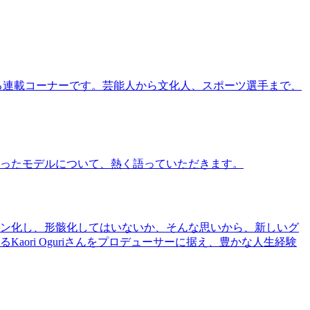
る連載コーナーです。芸能人から文化人、スポーツ選手まで、
ったモデルについて、熱く語っていただきます。
ン化し、形骸化してはいないか、そんな思いから、新しいグ
ri Oguriさんをプロデューサーに据え、豊かな人生経験