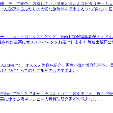
理、そして景色。気持ちのいい温泉と高いホスピタリティも大
そんな恋するふたりの大切な旅時間を演出する“ハズさない”宿
、エレクトロニクスなどなど、Web LEON編集者がさまざ
30本に厳選された最高にオススメのネタをお届けします！ 毎週土曜日
さんに向けて、オススメ美容を紹介。男性が読む美容記事を、
オヤジにとってのリアルそのものですよ。
言われてたことですが、今はオトコにも言えること。飲んだ後
実に使える簡単レシピを人気料理研究家がお教えします。