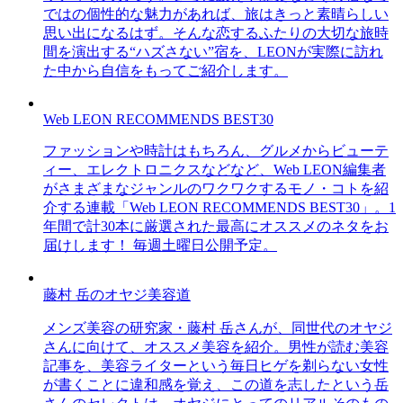
ではの個性的な魅力があれば、旅はきっと素晴らしい
思い出になるはず。そんな恋するふたりの大切な旅時
間を演出する“ハズさない”宿を、LEONが実際に訪れ
た中から自信をもってご紹介します。
Web LEON RECOMMENDS BEST30
ファッションや時計はもちろん、グルメからビューテ
ィー、エレクトロニクスなどなど、Web LEON編集者
がさまざまなジャンルのワクワクするモノ・コトを紹
介する連載「Web LEON RECOMMENDS BEST30」。1
年間で計30本に厳選された最高にオススメのネタをお
届けします！ 毎週土曜日公開予定。
藤村 岳のオヤジ美容道
メンズ美容の研究家・藤村 岳さんが、同世代のオヤジ
さんに向けて、オススメ美容を紹介。男性が読む美容
記事を、美容ライターという毎日ヒゲを剃らない女性
が書くことに違和感を覚え、この道を志したという岳