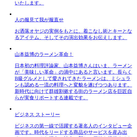
いたします。
人の服見て我が服直せ
お洒落オヤジの実例をもとに、着こなし術とキーとな
るアイテム、そしてその演出効果をお伝えします。
山本益博のラーメン革命！
日本初の料理評論家、山本益博さんはいま、ラーメン
が「美味しい革命」の渦中にあると言います。長らく
B級グルメとして愛されてきたラーメンは、ミシュラ
ンも認める一流の料理へと変貌を遂げつつあります。
新時代に向けて群雄割拠する街のラーメン店を巨匠自
らが実食リポートする連載です。
ビジネス ストーリー
ビジネスの第一線で活躍する著名人のインタビュー企
画です。時代をリードする商品やサービスを産み出