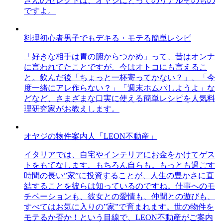
さんのセレクトは、オヤジにとってのリアルそのもの
ですよ。
料理初心者男子でもデキる・モテる簡単レシピ
「好きな相手は胃の腑からつかめ」って、昔はオンナ
に言われてたことですが、今はオトコにも言えるこ
と。飲んだ後「ちょっと一杯寄ってかない？」、「今
度一緒にアレ作らない？」「週末ホムパしようよ」な
どなど、さまざまな口実に使える簡単レシピを人気料
理研究家がお教えします。
オヤジの物件案内人「LEON不動産」
イタリアでは、自宅やインテリアにお金をかけてゲス
トをもてなします。もちろん自らも。もっとも過ごす
時間の長い”家”に投資することが、人生の豊かさに直
結することを彼らは知っているのですね。仕事へのモ
チベーションも、彼女との愛情も、仲間との遊びも、
すべてはお気に入りの”家”で育まれます。世の物件を
モテるか否か！という目線で、LEON不動産がご案内