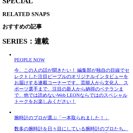
SPECIAL
RELATED
SNAPS
おすすめの記事
SERIES：連載
PEOPLE NOW
今、この人の話が聞きたい！ 編集部が独自の目線でセ
レクトした注目ピープルのオリジナルインタビューを
お届けする連載コーナーです。芸能人から文化人、ス
ポーツ選手まで、注目の新人から納得のベテランま
で、他では読めないWeb LEONならではのスペシャル
トークをお楽しみください！
腕時計のプロが選ぶ「一本取られました！」
数多の腕時計を日々目にしている腕時計のプロたち。