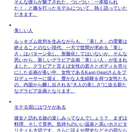
そんな彼らが魅了された、ついつい「一本取られ
た！」と膝を打ったモデルについて、熱く語っていた
だきます。
美しい人
ルッキズム批判を生みながらも、「美しさ」の需要は
絶えることのない現代。一方で世間が求める「美し
さ」はパターン化し、形骸化してはいないか、そんな
思いから、新しいグラビア企画「美しい人」が生まれ
ました。グラビアと言えば女性の若さとボディを売り
にした企画が多い中、女性であるKaori Oguriさんをプ
ロデューサーに据え、豊かな人生経験を持つ女性たち
の、内面から醸し出される“大人の美しさ”に迫る新た
なグラビア企画となります。
モテる宿にはワケがある
彼女と訪れる旅の楽しみってなんでしょう？ まずは
料理、そして景色。気持ちのいい温泉と高いホスピタ
リティも大切です。さらに設えや歴史などその宿なら