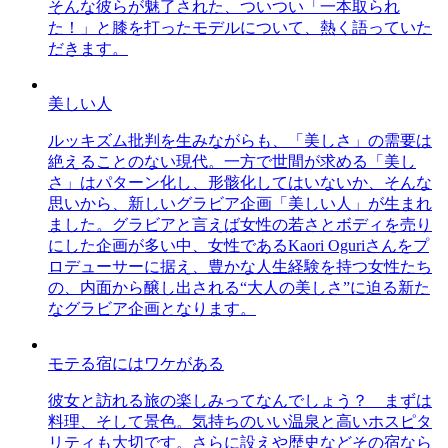
そんな彼らが魅了された、ついつい「一本取られ
た！」と膝を打ったモデルについて、熱く語っていた
だきます。
美しい人
ルッキズム批判を生みながらも、「美しさ」の需要は
絶えることのない現代。一方で世間が求める「美し
さ」はパターン化し、形骸化してはいないか、そんな
思いから、新しいグラビア企画「美しい人」が生まれ
ました。グラビアと言えば女性の若さとボディを売り
にした企画が多い中、女性であるKaori Oguriさんをプ
ロデューサーに据え、豊かな人生経験を持つ女性たち
の、内面から醸し出される“大人の美しさ”に迫る新た
なグラビア企画となります。
モテる宿にはワケがある
彼女と訪れる旅の楽しみってなんでしょう？ まずは
料理、そして景色。気持ちのいい温泉と高いホスピタ
リティも大切です。さらに設えや歴史などその宿なら