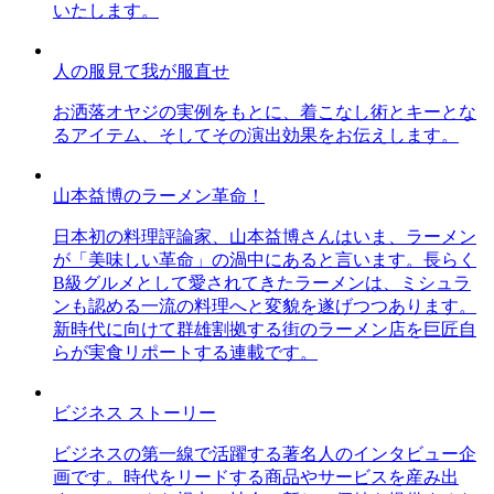
いたします。
人の服見て我が服直せ
お洒落オヤジの実例をもとに、着こなし術とキーとな
るアイテム、そしてその演出効果をお伝えします。
山本益博のラーメン革命！
日本初の料理評論家、山本益博さんはいま、ラーメン
が「美味しい革命」の渦中にあると言います。長らく
B級グルメとして愛されてきたラーメンは、ミシュラ
ンも認める一流の料理へと変貌を遂げつつあります。
新時代に向けて群雄割拠する街のラーメン店を巨匠自
らが実食リポートする連載です。
ビジネス ストーリー
ビジネスの第一線で活躍する著名人のインタビュー企
画です。時代をリードする商品やサービスを産み出