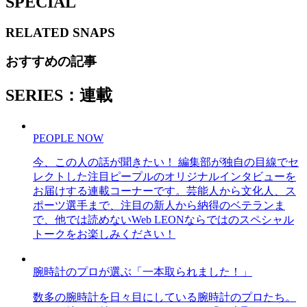
SPECIAL
RELATED
SNAPS
おすすめの記事
SERIES：連載
PEOPLE NOW
今、この人の話が聞きたい！ 編集部が独自の目線でセ
レクトした注目ピープルのオリジナルインタビューを
お届けする連載コーナーです。芸能人から文化人、ス
ポーツ選手まで、注目の新人から納得のベテランま
で、他では読めないWeb LEONならではのスペシャル
トークをお楽しみください！
腕時計のプロが選ぶ「一本取られました！」
数多の腕時計を日々目にしている腕時計のプロたち。