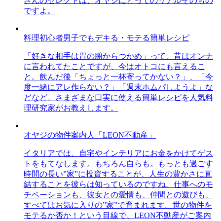
さんのセレクトは、オヤジにとってのリアルそのもの
ですよ。
料理初心者男子でもデキる・モテる簡単レシピ
「好きな相手は胃の腑からつかめ」って、昔はオンナ
に言われてたことですが、今はオトコにも言えるこ
と。飲んだ後「ちょっと一杯寄ってかない？」、「今
度一緒にアレ作らない？」「週末ホムパしようよ」な
どなど、さまざまな口実に使える簡単レシピを人気料
理研究家がお教えします。
オヤジの物件案内人「LEON不動産」
イタリアでは、自宅やインテリアにお金をかけてゲス
トをもてなします。もちろん自らも。もっとも過ごす
時間の長い”家”に投資することが、人生の豊かさに直
結することを彼らは知っているのですね。仕事へのモ
チベーションも、彼女との愛情も、仲間との遊びも、
すべてはお気に入りの”家”で育まれます。世の物件を
モテるか否か！という目線で、LEON不動産がご案内