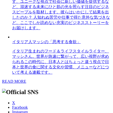
す、ユニークな視点で社会に新しい価値を提供するな
ど、混迷する未来にひと筋の光を照らす注目のビジネ
スピープルを取材します。彼らはいかにして結果を出
したのか？ 人知れぬ苦労や仕事で得た意外な気づきな
ど、ここでしか読めない充実のビジネスストーリーを
お届けします。
イタリア人マッシの「思考する食欲」
イタリア生まれのフード＆ライフスタイルライター、
マッシさん。世界が急速に繋がって、広い視野が求め
られるこの時代に、日本人とはちょっと違う視点で日
本と世界の食に関する文化や習慣、メニューなどにつ
いて考える連載です。
READ MORE
X
Facebook
Instagram