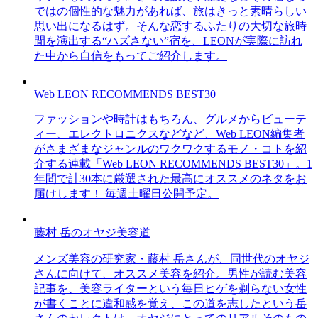
ではの個性的な魅力があれば、旅はきっと素晴らしい
思い出になるはず。そんな恋するふたりの大切な旅時
間を演出する“ハズさない”宿を、LEONが実際に訪れ
た中から自信をもってご紹介します。
Web LEON RECOMMENDS BEST30
ファッションや時計はもちろん、グルメからビューテ
ィー、エレクトロニクスなどなど、Web LEON編集者
がさまざまなジャンルのワクワクするモノ・コトを紹
介する連載「Web LEON RECOMMENDS BEST30」。1
年間で計30本に厳選された最高にオススメのネタをお
届けします！ 毎週土曜日公開予定。
藤村 岳のオヤジ美容道
メンズ美容の研究家・藤村 岳さんが、同世代のオヤジ
さんに向けて、オススメ美容を紹介。男性が読む美容
記事を、美容ライターという毎日ヒゲを剃らない女性
が書くことに違和感を覚え、この道を志したという岳