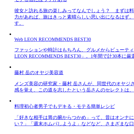
彼女と訪れる旅の楽しみってなんでしょう？ まずは料
力があれば、旅はきっと素晴らしい思い出になるはず。
す。
Web LEON RECOMMENDS BEST30
ファッションや時計はもちろん、グルメからビューティー
LEON RECOMMENDS BEST30」。1年間で計
藤村 岳のオヤジ美容道
メンズ美容の研究家・藤村 岳さんが、同世代のオヤジ
感を覚え、この道を志したという岳さんのセレクトは、
料理初心者男子でもデキる・モテる簡単レシピ
「好きな相手は胃の腑からつかめ」って、昔はオンナに
い？」「週末ホムパしようよ」などなど、さまざまな口