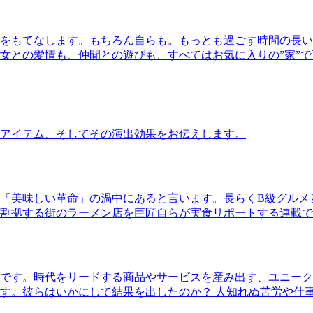
をもてなします。もちろん自らも。もっとも過ごす時間の長い
女との愛情も、仲間との遊びも、すべてはお気に入りの”家”
アイテム、そしてその演出効果をお伝えします。
「美味しい革命」の渦中にあると言います。長らくB級グルメ
割拠する街のラーメン店を巨匠自らが実食リポートする連載で
です。時代をリードする商品やサービスを産み出す、ユニーク
す。彼らはいかにして結果を出したのか？ 人知れぬ苦労や仕