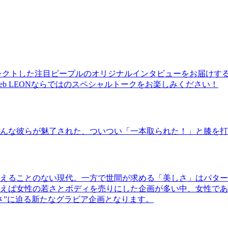
レクトした注目ピープルのオリジナルインタビューをお届けす
b LEONならではのスペシャルトークをお楽しみください！
んな彼らが魅了された、ついつい「一本取られた！」と膝を打
えることのない現代。一方で世間が求める「美しさ」はパター
ば女性の若さとボディを売りにした企画が多い中、女性であるKao
さ”に迫る新たなグラビア企画となります。