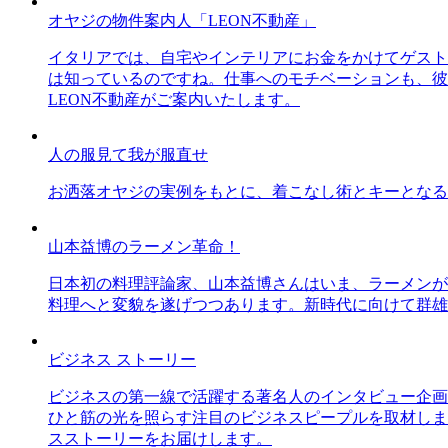
オヤジの物件案内人「LEON不動産」
イタリアでは、自宅やインテリアにお金をかけてゲスト
は知っているのですね。仕事へのモチベーションも、彼
LEON不動産がご案内いたします。
人の服見て我が服直せ
お洒落オヤジの実例をもとに、着こなし術とキーとなる
山本益博のラーメン革命！
日本初の料理評論家、山本益博さんはいま、ラーメンが
料理へと変貌を遂げつつあります。新時代に向けて群雄
ビジネス ストーリー
ビジネスの第一線で活躍する著名人のインタビュー企画
ひと筋の光を照らす注目のビジネスピープルを取材しま
スストーリーをお届けします。