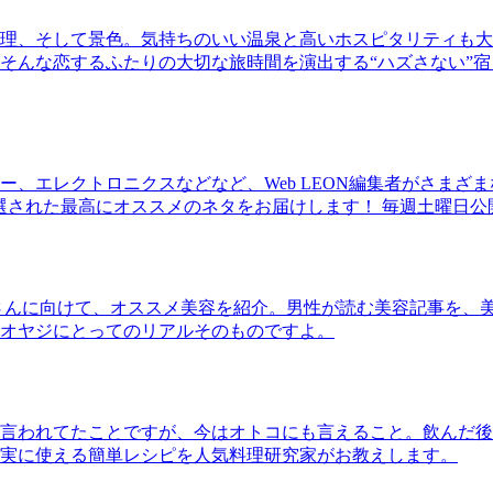
理、そして景色。気持ちのいい温泉と高いホスピタリティも大
そんな恋するふたりの大切な旅時間を演出する“ハズさない”宿
、エレクトロニクスなどなど、Web LEON編集者がさまざ
30本に厳選された最高にオススメのネタをお届けします！ 毎週土曜日
さんに向けて、オススメ美容を紹介。男性が読む美容記事を、
オヤジにとってのリアルそのものですよ。
言われてたことですが、今はオトコにも言えること。飲んだ後
実に使える簡単レシピを人気料理研究家がお教えします。