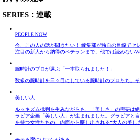
SERIES：連載
PEOPLE NOW
今、この人の話が聞きたい！ 編集部が独自の目線でセ
注目の新人から納得のベテランまで、他では読めないWe
腕時計のプロが選ぶ「一本取られました！」
数多の腕時計を日々目にしている腕時計のプロたち。そ
美しい人
ルッキズム批判を生みながらも、「美しさ」の需要は絶
ラビア企画「美しい人」が生まれました。グラビアと言え
を持つ女性たちの、内面から醸し出される“大人の美し
モテる宿にはワケがある