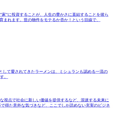
”家”に投資することが、人生の豊かさに直結することを彼ら
で育まれます。世の物件をモテるか否か！という目線で、
として愛されてきたラーメンは、ミシュランも認める一流の
す。
な視点で社会に新しい価値を提供するなど、混迷する未来に
事で得た意外な気づきなど、ここでしか読めない充実のビジネ