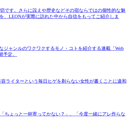
切です。さらに設えや歴史などその宿ならではの個性的な魅
を、LEONが実際に訪れた中から自信をもってご紹介しま
まなジャンルのワクワクするモノ・コトを紹介する連載「Web
公開予定。
美容ライターという毎日ヒゲを剃らない女性が書くことに違和
「ちょっと一杯寄ってかない？」、「今度一緒にアレ作らな