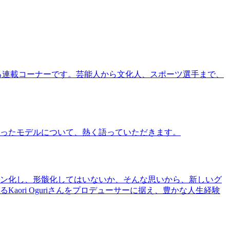
る連載コーナーです。芸能人から文化人、スポーツ選手まで、
ったモデルについて、熱く語っていただきます。
ン化し、形骸化してはいないか、そんな思いから、新しいグ
ri Oguriさんをプロデューサーに据え、豊かな人生経験