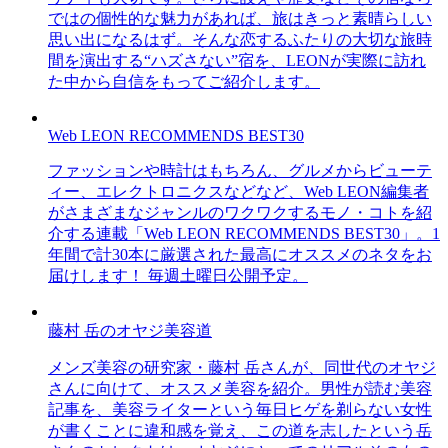
ではの個性的な魅力があれば、旅はきっと素晴らしい
思い出になるはず。そんな恋するふたりの大切な旅時
間を演出する“ハズさない”宿を、LEONが実際に訪れ
た中から自信をもってご紹介します。
Web LEON RECOMMENDS BEST30
ファッションや時計はもちろん、グルメからビューテ
ィー、エレクトロニクスなどなど、Web LEON編集者
がさまざまなジャンルのワクワクするモノ・コトを紹
介する連載「Web LEON RECOMMENDS BEST30」。1
年間で計30本に厳選された最高にオススメのネタをお
届けします！ 毎週土曜日公開予定。
藤村 岳のオヤジ美容道
メンズ美容の研究家・藤村 岳さんが、同世代のオヤジ
さんに向けて、オススメ美容を紹介。男性が読む美容
記事を、美容ライターという毎日ヒゲを剃らない女性
が書くことに違和感を覚え、この道を志したという岳