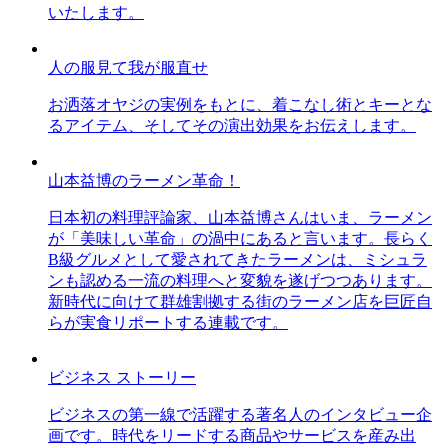
いたします。
人の服見て我が服直せ
お洒落オヤジの実例をもとに、着こなし術とキーとな
るアイテム、そしてその演出効果をお伝えします。
山本益博のラーメン革命！
日本初の料理評論家、山本益博さんはいま、ラーメン
が「美味しい革命」の渦中にあると言います。長らく
B級グルメとして愛されてきたラーメンは、ミシュラ
ンも認める一流の料理へと変貌を遂げつつあります。
新時代に向けて群雄割拠する街のラーメン店を巨匠自
らが実食リポートする連載です。
ビジネス ストーリー
ビジネスの第一線で活躍する著名人のインタビュー企
画です。時代をリードする商品やサービスを産み出