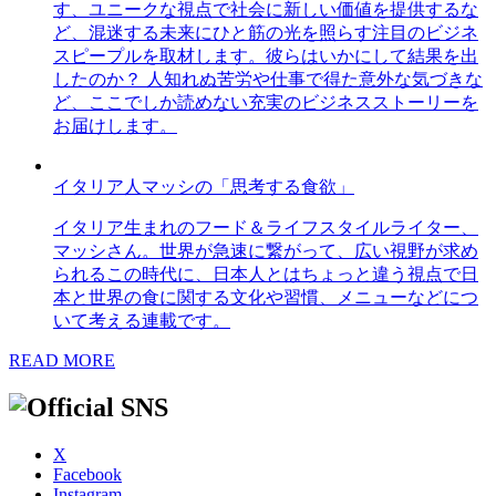
す、ユニークな視点で社会に新しい価値を提供するな
ど、混迷する未来にひと筋の光を照らす注目のビジネ
スピープルを取材します。彼らはいかにして結果を出
したのか？ 人知れぬ苦労や仕事で得た意外な気づきな
ど、ここでしか読めない充実のビジネスストーリーを
お届けします。
イタリア人マッシの「思考する食欲」
イタリア生まれのフード＆ライフスタイルライター、
マッシさん。世界が急速に繋がって、広い視野が求め
られるこの時代に、日本人とはちょっと違う視点で日
本と世界の食に関する文化や習慣、メニューなどにつ
いて考える連載です。
READ MORE
X
Facebook
Instagram