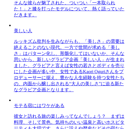
そんな彼らが魅了された、ついつい「一本取られ
た！」と膝を打ったモデルについて、熱く語っていた
だきます。
美しい人
ルッキズム批判を生みながらも、「美しさ」の需要は
絶えることのない現代。一方で世間が求める「美し
さ」はパターン化し、形骸化してはいないか、そんな
思いから、新しいグラビア企画「美しい人」が生まれ
ました。グラビアと言えば女性の若さとボディを売り
にした企画が多い中、女性であるKaori Oguriさんをプ
ロデューサーに据え、豊かな人生経験を持つ女性たち
の、内面から醸し出される“大人の美しさ”に迫る新た
なグラビア企画となります。
モテる宿にはワケがある
彼女と訪れる旅の楽しみってなんでしょう？ まずは
料理、そして景色。気持ちのいい温泉と高いホスピタ
リティも大切です。さらに設えや歴史などその宿なら