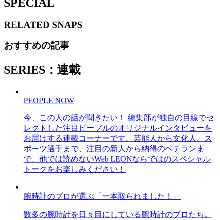
SPECIAL
RELATED
SNAPS
おすすめの記事
SERIES：連載
PEOPLE NOW
今、この人の話が聞きたい！ 編集部が独自の目線でセ
レクトした注目ピープルのオリジナルインタビューを
お届けする連載コーナーです。芸能人から文化人、ス
ポーツ選手まで、注目の新人から納得のベテランま
で、他では読めないWeb LEONならではのスペシャル
トークをお楽しみください！
腕時計のプロが選ぶ「一本取られました！」
数多の腕時計を日々目にしている腕時計のプロたち。