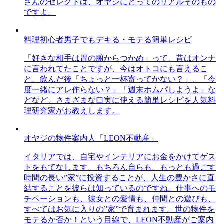
さんのセレクトは、オヤジにとってのリアルそのもの
ですよ。
料理初心者男子でもデキる・モテる簡単レシピ
「好きな相手は胃の腑からつかめ」って、昔はオンナ
に言われてたことですが、今はオトコにも言えるこ
と。飲んだ後「ちょっと一杯寄ってかない？」、「今
度一緒にアレ作らない？」「週末ホムパしようよ」な
どなど、さまざまな口実に使える簡単レシピを人気料
理研究家がお教えします。
オヤジの物件案内人「LEON不動産」
イタリアでは、自宅やインテリアにお金をかけてゲス
トをもてなします。もちろん自らも。もっとも過ごす
時間の長い”家”に投資することが、人生の豊かさに直
結することを彼らは知っているのですね。仕事へのモ
チベーションも、彼女との愛情も、仲間との遊びも、
すべてはお気に入りの”家”で育まれます。世の物件を
モテるか否か！という目線で、LEON不動産がご案内