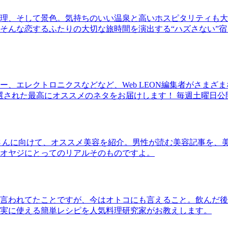
理、そして景色。気持ちのいい温泉と高いホスピタリティも大
そんな恋するふたりの大切な旅時間を演出する“ハズさない”宿
、エレクトロニクスなどなど、Web LEON編集者がさまざ
30本に厳選された最高にオススメのネタをお届けします！ 毎週土曜日
さんに向けて、オススメ美容を紹介。男性が読む美容記事を、
オヤジにとってのリアルそのものですよ。
言われてたことですが、今はオトコにも言えること。飲んだ後
実に使える簡単レシピを人気料理研究家がお教えします。