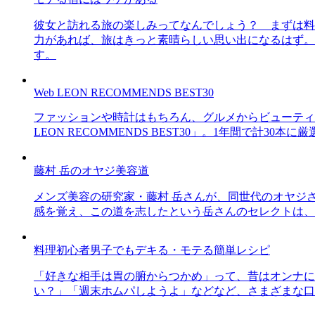
彼女と訪れる旅の楽しみってなんでしょう？ まずは料
力があれば、旅はきっと素晴らしい思い出になるはず。
す。
Web LEON RECOMMENDS BEST30
ファッションや時計はもちろん、グルメからビューティー
LEON RECOMMENDS BEST30」。1年間で計
藤村 岳のオヤジ美容道
メンズ美容の研究家・藤村 岳さんが、同世代のオヤジ
感を覚え、この道を志したという岳さんのセレクトは、
料理初心者男子でもデキる・モテる簡単レシピ
「好きな相手は胃の腑からつかめ」って、昔はオンナに
い？」「週末ホムパしようよ」などなど、さまざまな口