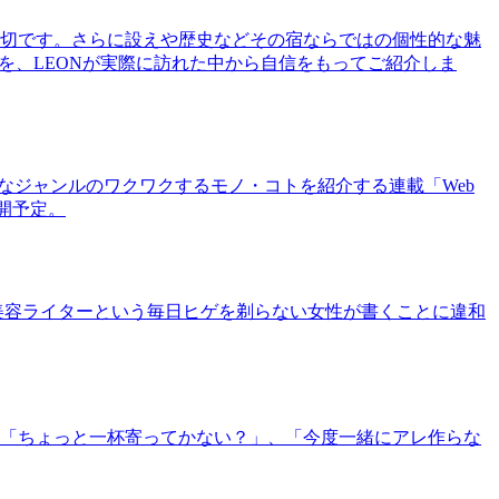
切です。さらに設えや歴史などその宿ならではの個性的な魅
を、LEONが実際に訪れた中から自信をもってご紹介しま
まなジャンルのワクワクするモノ・コトを紹介する連載「Web
公開予定。
美容ライターという毎日ヒゲを剃らない女性が書くことに違和
「ちょっと一杯寄ってかない？」、「今度一緒にアレ作らな