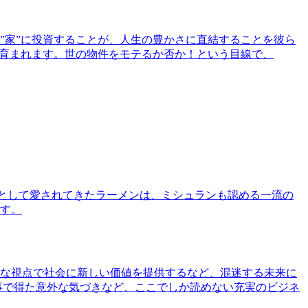
”家”に投資することが、人生の豊かさに直結することを彼ら
で育まれます。世の物件をモテるか否か！という目線で、
として愛されてきたラーメンは、ミシュランも認める一流の
す。
な視点で社会に新しい価値を提供するなど、混迷する未来に
事で得た意外な気づきなど、ここでしか読めない充実のビジネ