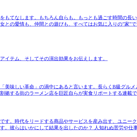
をもてなします。もちろん自らも。もっとも過ごす時間の長い
女との愛情も、仲間との遊びも、すべてはお気に入りの”家”
アイテム、そしてその演出効果をお伝えします。
「美味しい革命」の渦中にあると言います。長らくB級グルメ
割拠する街のラーメン店を巨匠自らが実食リポートする連載で
です。時代をリードする商品やサービスを産み出す、ユニーク
す。彼らはいかにして結果を出したのか？ 人知れぬ苦労や仕