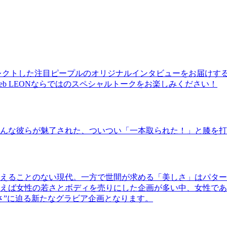
レクトした注目ピープルのオリジナルインタビューをお届けす
b LEONならではのスペシャルトークをお楽しみください！
んな彼らが魅了された、ついつい「一本取られた！」と膝を打
えることのない現代。一方で世間が求める「美しさ」はパター
ば女性の若さとボディを売りにした企画が多い中、女性であるKao
さ”に迫る新たなグラビア企画となります。