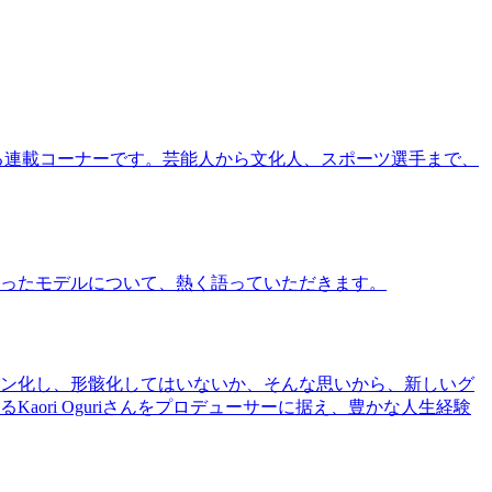
る連載コーナーです。芸能人から文化人、スポーツ選手まで、
ったモデルについて、熱く語っていただきます。
ン化し、形骸化してはいないか、そんな思いから、新しいグ
ri Oguriさんをプロデューサーに据え、豊かな人生経験