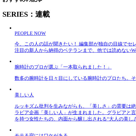
SERIES：連載
PEOPLE NOW
今、この人の話が聞きたい！ 編集部が独自の目線でセ
注目の新人から納得のベテランまで、他では読めないWe
腕時計のプロが選ぶ「一本取られました！」
数多の腕時計を日々目にしている腕時計のプロたち。そ
美しい人
ルッキズム批判を生みながらも、「美しさ」の需要は絶
ラビア企画「美しい人」が生まれました。グラビアと言え
を持つ女性たちの、内面から醸し出される“大人の美し
モテる宿にはワケがある