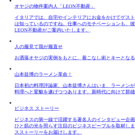
オヤジの物件案内人「LEON不動産」
イタリアでは、自宅やインテリアにお金をかけてゲスト
は知っているのですね。仕事へのモチベーションも、彼
LEON不動産がご案内いたします。
人の服見て我が服直せ
お洒落オヤジの実例をもとに、着こなし術とキーとなる
山本益博のラーメン革命！
日本初の料理評論家、山本益博さんはいま、ラーメンが
料理へと変貌を遂げつつあります。新時代に向けて群雄
ビジネス ストーリー
ビジネスの第一線で活躍する著名人のインタビュー企画
ひと筋の光を照らす注目のビジネスピープルを取材しま
スストーリーをお届けします。