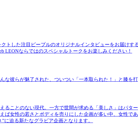
レクトした注目ピープルのオリジナルインタビューをお届けす
b LEONならではのスペシャルトークをお楽しみください！
んな彼らが魅了された、ついつい「一本取られた！」と膝を打
えることのない現代。一方で世間が求める「美しさ」はパター
ば女性の若さとボディを売りにした企画が多い中、女性であるKao
さ”に迫る新たなグラビア企画となります。