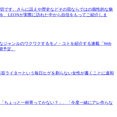
切です。さらに設えや歴史などその宿ならではの個性的な魅
を、LEONが実際に訪れた中から自信をもってご紹介しま
まなジャンルのワクワクするモノ・コトを紹介する連載「Web
公開予定。
美容ライターという毎日ヒゲを剃らない女性が書くことに違和
「ちょっと一杯寄ってかない？」、「今度一緒にアレ作らな