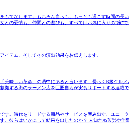
をもてなします。もちろん自らも。もっとも過ごす時間の長い
女との愛情も、仲間との遊びも、すべてはお気に入りの”家”
アイテム、そしてその演出効果をお伝えします。
「美味しい革命」の渦中にあると言います。長らくB級グルメ
割拠する街のラーメン店を巨匠自らが実食リポートする連載で
です。時代をリードする商品やサービスを産み出す、ユニーク
す。彼らはいかにして結果を出したのか？ 人知れぬ苦労や仕