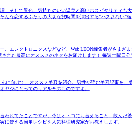
理、そして景色。気持ちのいい温泉と高いホスピタリティも大
そんな恋するふたりの大切な旅時間を演出する“ハズさない”宿
、エレクトロニクスなどなど、Web LEON編集者がさまざ
30本に厳選された最高にオススメのネタをお届けします！ 毎週土曜日
さんに向けて、オススメ美容を紹介。男性が読む美容記事を、
オヤジにとってのリアルそのものですよ。
言われてたことですが、今はオトコにも言えること。飲んだ後
実に使える簡単レシピを人気料理研究家がお教えします。