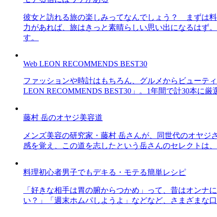
彼女と訪れる旅の楽しみってなんでしょう？ まずは料
力があれば、旅はきっと素晴らしい思い出になるはず。
す。
Web LEON RECOMMENDS BEST30
ファッションや時計はもちろん、グルメからビューティー
LEON RECOMMENDS BEST30」。1年間で計
藤村 岳のオヤジ美容道
メンズ美容の研究家・藤村 岳さんが、同世代のオヤジ
感を覚え、この道を志したという岳さんのセレクトは、
料理初心者男子でもデキる・モテる簡単レシピ
「好きな相手は胃の腑からつかめ」って、昔はオンナに
い？」「週末ホムパしようよ」などなど、さまざまな口