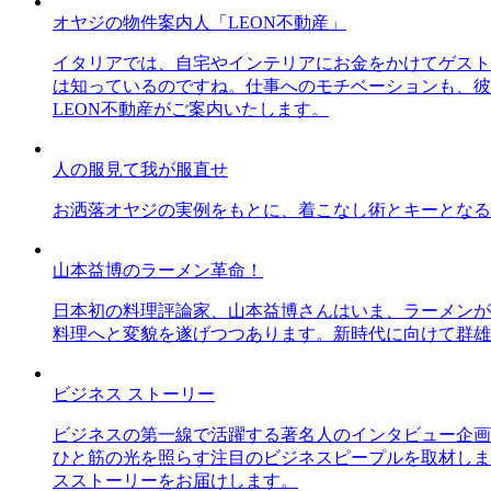
オヤジの物件案内人「LEON不動産」
イタリアでは、自宅やインテリアにお金をかけてゲスト
は知っているのですね。仕事へのモチベーションも、彼
LEON不動産がご案内いたします。
人の服見て我が服直せ
お洒落オヤジの実例をもとに、着こなし術とキーとなる
山本益博のラーメン革命！
日本初の料理評論家、山本益博さんはいま、ラーメンが
料理へと変貌を遂げつつあります。新時代に向けて群雄
ビジネス ストーリー
ビジネスの第一線で活躍する著名人のインタビュー企画
ひと筋の光を照らす注目のビジネスピープルを取材しま
スストーリーをお届けします。