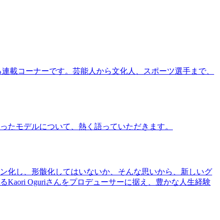
る連載コーナーです。芸能人から文化人、スポーツ選手まで、
ったモデルについて、熱く語っていただきます。
ン化し、形骸化してはいないか、そんな思いから、新しいグ
ri Oguriさんをプロデューサーに据え、豊かな人生経験