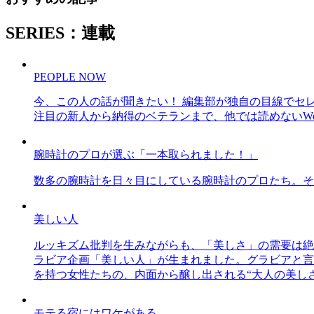
SERIES：連載
PEOPLE NOW
今、この人の話が聞きたい！ 編集部が独自の目線でセ
注目の新人から納得のベテランまで、他では読めないWe
腕時計のプロが選ぶ「一本取られました！」
数多の腕時計を日々目にしている腕時計のプロたち。そ
美しい人
ルッキズム批判を生みながらも、「美しさ」の需要は絶
ラビア企画「美しい人」が生まれました。グラビアと言え
を持つ女性たちの、内面から醸し出される“大人の美し
モテる宿にはワケがある