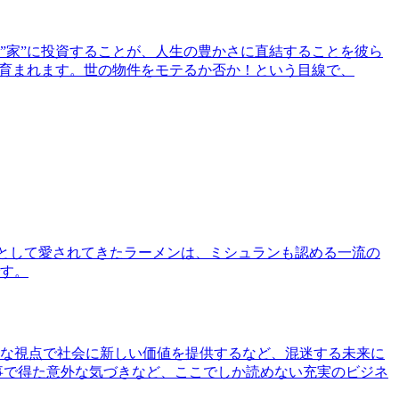
”家”に投資することが、人生の豊かさに直結することを彼ら
で育まれます。世の物件をモテるか否か！という目線で、
として愛されてきたラーメンは、ミシュランも認める一流の
す。
な視点で社会に新しい価値を提供するなど、混迷する未来に
事で得た意外な気づきなど、ここでしか読めない充実のビジネ