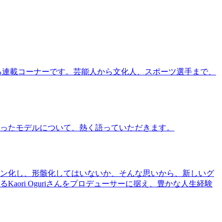
る連載コーナーです。芸能人から文化人、スポーツ選手まで、
ったモデルについて、熱く語っていただきます。
ン化し、形骸化してはいないか、そんな思いから、新しいグ
ri Oguriさんをプロデューサーに据え、豊かな人生経験