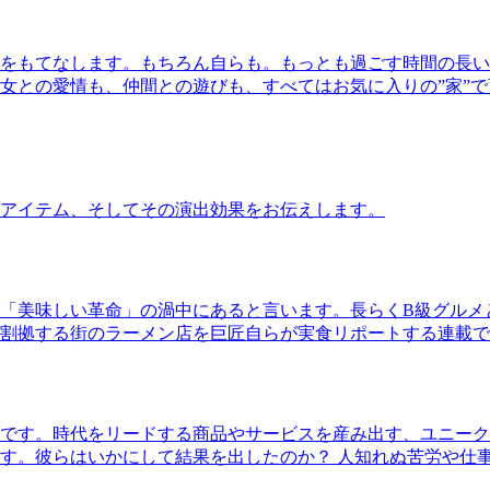
をもてなします。もちろん自らも。もっとも過ごす時間の長い
女との愛情も、仲間との遊びも、すべてはお気に入りの”家”
アイテム、そしてその演出効果をお伝えします。
「美味しい革命」の渦中にあると言います。長らくB級グルメ
割拠する街のラーメン店を巨匠自らが実食リポートする連載で
です。時代をリードする商品やサービスを産み出す、ユニーク
す。彼らはいかにして結果を出したのか？ 人知れぬ苦労や仕