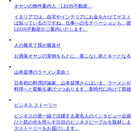
オヤジの物件案内人「LEON不動産」
イタリアでは、自宅やインテリアにお金をかけてゲスト
は知っているのですね。仕事へのモチベーションも、彼
LEON不動産がご案内いたします。
人の服見て我が服直せ
お洒落オヤジの実例をもとに、着こなし術とキーとなる
山本益博のラーメン革命！
日本初の料理評論家、山本益博さんはいま、ラーメンが
料理へと変貌を遂げつつあります。新時代に向けて群雄
ビジネス ストーリー
ビジネスの第一線で活躍する著名人のインタビュー企画
ひと筋の光を照らす注目のビジネスピープルを取材しま
スストーリーをお届けします。