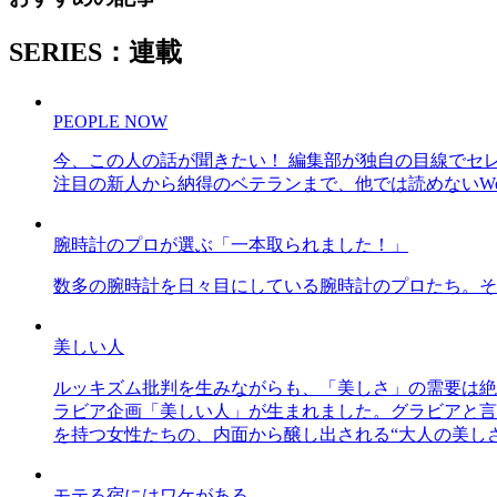
SERIES：連載
PEOPLE NOW
今、この人の話が聞きたい！ 編集部が独自の目線でセ
注目の新人から納得のベテランまで、他では読めないWe
腕時計のプロが選ぶ「一本取られました！」
数多の腕時計を日々目にしている腕時計のプロたち。そ
美しい人
ルッキズム批判を生みながらも、「美しさ」の需要は絶
ラビア企画「美しい人」が生まれました。グラビアと言え
を持つ女性たちの、内面から醸し出される“大人の美し
モテる宿にはワケがある