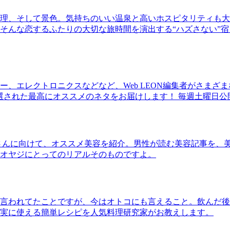
理、そして景色。気持ちのいい温泉と高いホスピタリティも大
そんな恋するふたりの大切な旅時間を演出する“ハズさない”宿
、エレクトロニクスなどなど、Web LEON編集者がさまざ
30本に厳選された最高にオススメのネタをお届けします！ 毎週土曜日
さんに向けて、オススメ美容を紹介。男性が読む美容記事を、
オヤジにとってのリアルそのものですよ。
言われてたことですが、今はオトコにも言えること。飲んだ後
実に使える簡単レシピを人気料理研究家がお教えします。