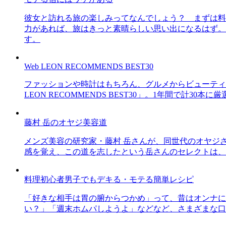
彼女と訪れる旅の楽しみってなんでしょう？ まずは料
力があれば、旅はきっと素晴らしい思い出になるはず。
す。
Web LEON RECOMMENDS BEST30
ファッションや時計はもちろん、グルメからビューティー
LEON RECOMMENDS BEST30」。1年間で計
藤村 岳のオヤジ美容道
メンズ美容の研究家・藤村 岳さんが、同世代のオヤジ
感を覚え、この道を志したという岳さんのセレクトは、
料理初心者男子でもデキる・モテる簡単レシピ
「好きな相手は胃の腑からつかめ」って、昔はオンナに
い？」「週末ホムパしようよ」などなど、さまざまな口