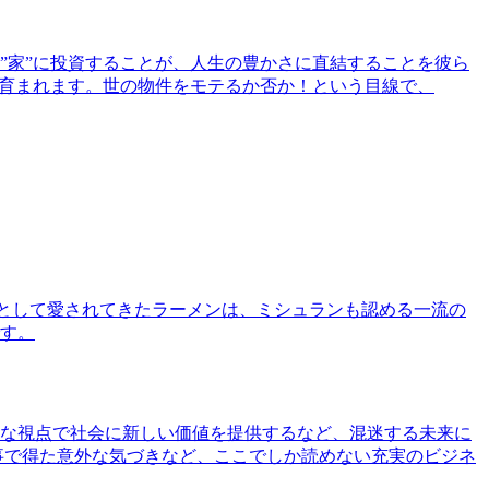
”家”に投資することが、人生の豊かさに直結することを彼ら
で育まれます。世の物件をモテるか否か！という目線で、
として愛されてきたラーメンは、ミシュランも認める一流の
す。
な視点で社会に新しい価値を提供するなど、混迷する未来に
事で得た意外な気づきなど、ここでしか読めない充実のビジネ