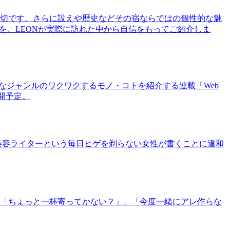
切です。さらに設えや歴史などその宿ならではの個性的な魅
を、LEONが実際に訪れた中から自信をもってご紹介しま
まなジャンルのワクワクするモノ・コトを紹介する連載「Web
公開予定。
美容ライターという毎日ヒゲを剃らない女性が書くことに違和
「ちょっと一杯寄ってかない？」、「今度一緒にアレ作らな