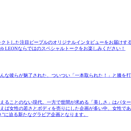
レクトした注目ピープルのオリジナルインタビューをお届けす
b LEONならではのスペシャルトークをお楽しみください！
んな彼らが魅了された、ついつい「一本取られた！」と膝を打
えることのない現代。一方で世間が求める「美しさ」はパター
ば女性の若さとボディを売りにした企画が多い中、女性であるKao
さ”に迫る新たなグラビア企画となります。