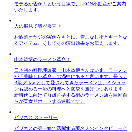
モテるか否か！という目線で、LEON不動産がご案内
いたします。
人の服見て我が服直せ
お洒落オヤジの実例をもとに、着こなし術とキーとな
るアイテム、そしてその演出効果をお伝えします。
山本益博のラーメン革命！
日本初の料理評論家、山本益博さんはいま、ラーメン
が「美味しい革命」の渦中にあると言います。長らく
B級グルメとして愛されてきたラーメンは、ミシュラ
ンも認める一流の料理へと変貌を遂げつつあります。
新時代に向けて群雄割拠する街のラーメン店を巨匠自
らが実食リポートする連載です。
ビジネス ストーリー
ビジネスの第一線で活躍する著名人のインタビュー企