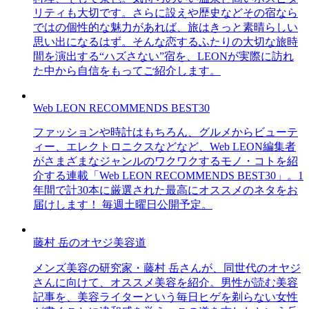
リティも大切です。さらに設えや歴史などその宿なら
ではの個性的な魅力があれば、旅はきっと素晴らしい
思い出になるはず。そんな恋するふたりの大切な旅時
間を演出する“ハズさない”宿を、LEONが実際に訪れ
た中から自信をもってご紹介します。
Web LEON RECOMMENDS BEST30
ファッションや時計はもちろん、グルメからビューテ
ィー、エレクトロニクスなどなど、Web LEON編集者
がさまざまなジャンルのワクワクするモノ・コトを紹
介する連載「Web LEON RECOMMENDS BEST30」。1
年間で計30本に厳選された最高にオススメのネタをお
届けします！ 毎週土曜日公開予定。
藤村 岳のオヤジ美容道
メンズ美容の研究家・藤村 岳さんが、同世代のオヤジ
さんに向けて、オススメ美容を紹介。男性が読む美容
記事を、美容ライターという毎日ヒゲを剃らない女性