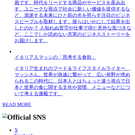
画です。時代をリードする商品やサービスを産み出
す、ユニークな視点で社会に新しい価値を提供するな
ど、混迷する未来にひと筋の光を照らす注目のビジネ
スピープルを取材します。彼らはいかにして結果を出
したのか？ 人知れぬ苦労や仕事で得た意外な気づきな
ど、ここでしか読めない充実のビジネスストーリーを
お届けします。
イタリア人マッシの「思考する食欲」
イタリア生まれのフード＆ライフスタイルライター、
マッシさん。世界が急速に繋がって、広い視野が求め
られるこの時代に、日本人とはちょっと違う視点で日
本と世界の食に関する文化や習慣、メニューなどにつ
いて考える連載です。
READ MORE
X