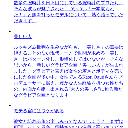
数多の腕時計を日々目にしている腕時計のプロたち。
そんな彼らが魅了された、ついつい「一本取られ
た！」と膝を打ったモデルについて、熱く語っていた
だきます。
美しい人
ルッキズム批判を生みながらも、「美しさ」の需要は
絶えることのない現代。一方で世間が求める「美し
さ」はパターン化し、形骸化してはいないか、そんな
思いから、新しいグラビア企画「美しい人」が生まれ
ました。グラビアと言えば女性の若さとボディを売り
にした企画が多い中、女性であるKaori Oguriさんをプ
ロデューサーに据え、豊かな人生経験を持つ女性たち
の、内面から醸し出される“大人の美しさ”に迫る新た
なグラビア企画となります。
モテる宿にはワケがある
彼女と訪れる旅の楽しみってなんでしょう？ まずは
料理、そして景色。気持ちのいい温泉と高いホスピタ