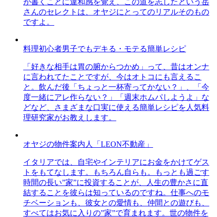
が書くことに違和感を覚え、この道を志したという岳
さんのセレクトは、オヤジにとってのリアルそのもの
ですよ。
料理初心者男子でもデキる・モテる簡単レシピ
「好きな相手は胃の腑からつかめ」って、昔はオンナ
に言われてたことですが、今はオトコにも言えるこ
と。飲んだ後「ちょっと一杯寄ってかない？」、「今
度一緒にアレ作らない？」「週末ホムパしようよ」な
どなど、さまざまな口実に使える簡単レシピを人気料
理研究家がお教えします。
オヤジの物件案内人「LEON不動産」
イタリアでは、自宅やインテリアにお金をかけてゲス
トをもてなします。もちろん自らも。もっとも過ごす
時間の長い”家”に投資することが、人生の豊かさに直
結することを彼らは知っているのですね。仕事へのモ
チベーションも、彼女との愛情も、仲間との遊びも、
すべてはお気に入りの”家”で育まれます。世の物件を