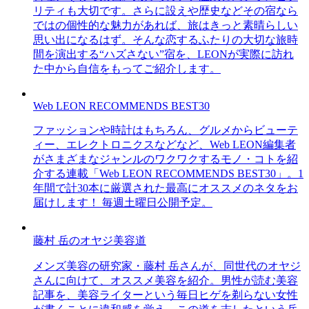
リティも大切です。さらに設えや歴史などその宿なら
ではの個性的な魅力があれば、旅はきっと素晴らしい
思い出になるはず。そんな恋するふたりの大切な旅時
間を演出する“ハズさない”宿を、LEONが実際に訪れ
た中から自信をもってご紹介します。
Web LEON RECOMMENDS BEST30
ファッションや時計はもちろん、グルメからビューテ
ィー、エレクトロニクスなどなど、Web LEON編集者
がさまざまなジャンルのワクワクするモノ・コトを紹
介する連載「Web LEON RECOMMENDS BEST30」。1
年間で計30本に厳選された最高にオススメのネタをお
届けします！ 毎週土曜日公開予定。
藤村 岳のオヤジ美容道
メンズ美容の研究家・藤村 岳さんが、同世代のオヤジ
さんに向けて、オススメ美容を紹介。男性が読む美容
記事を、美容ライターという毎日ヒゲを剃らない女性