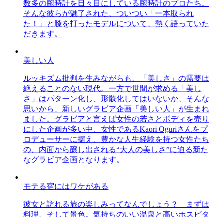
数多の腕時計を日々目にしている腕時計のプロたち。
そんな彼らが魅了された、ついつい「一本取られ
た！」と膝を打ったモデルについて、熱く語っていた
だきます。
美しい人
ルッキズム批判を生みながらも、「美しさ」の需要は
絶えることのない現代。一方で世間が求める「美し
さ」はパターン化し、形骸化してはいないか、そんな
思いから、新しいグラビア企画「美しい人」が生まれ
ました。グラビアと言えば女性の若さとボディを売り
にした企画が多い中、女性であるKaori Oguriさんをプ
ロデューサーに据え、豊かな人生経験を持つ女性たち
の、内面から醸し出される“大人の美しさ”に迫る新た
なグラビア企画となります。
モテる宿にはワケがある
彼女と訪れる旅の楽しみってなんでしょう？ まずは
料理、そして景色。気持ちのいい温泉と高いホスピタ