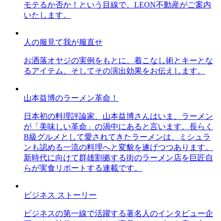
モテるか否か！という目線で、LEON不動産がご案内
いたします。
人の服見て我が服直せ
お洒落オヤジの実例をもとに、着こなし術とキーとな
るアイテム、そしてその演出効果をお伝えします。
山本益博のラーメン革命！
日本初の料理評論家、山本益博さんはいま、ラーメン
が「美味しい革命」の渦中にあると言います。長らく
B級グルメとして愛されてきたラーメンは、ミシュラ
ンも認める一流の料理へと変貌を遂げつつあります。
新時代に向けて群雄割拠する街のラーメン店を巨匠自
らが実食リポートする連載です。
ビジネス ストーリー
ビジネスの第一線で活躍する著名人のインタビュー企