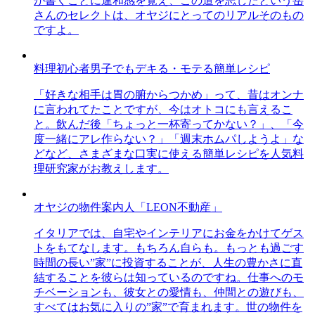
が書くことに違和感を覚え、この道を志したという岳
さんのセレクトは、オヤジにとってのリアルそのもの
ですよ。
料理初心者男子でもデキる・モテる簡単レシピ
「好きな相手は胃の腑からつかめ」って、昔はオンナ
に言われてたことですが、今はオトコにも言えるこ
と。飲んだ後「ちょっと一杯寄ってかない？」、「今
度一緒にアレ作らない？」「週末ホムパしようよ」な
どなど、さまざまな口実に使える簡単レシピを人気料
理研究家がお教えします。
オヤジの物件案内人「LEON不動産」
イタリアでは、自宅やインテリアにお金をかけてゲス
トをもてなします。もちろん自らも。もっとも過ごす
時間の長い”家”に投資することが、人生の豊かさに直
結することを彼らは知っているのですね。仕事へのモ
チベーションも、彼女との愛情も、仲間との遊びも、
すべてはお気に入りの”家”で育まれます。世の物件を