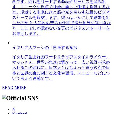
画です。時代をリードする商品やサービスを産み出
す、ユニークな視点で社会に新しい価値を提供するな
ど、混迷する未来にひと筋の光を照らす注目のビジネ
スピープルを取材します。彼らはいかにして結果を出
したのか？ 人知れぬ苦労や仕事で得た意外な気づきな
ど、ここでしか読めない充実のビジネスストーリーを
お届けします。
イタリア人マッシの「思考する食欲」
イタリア生まれのフード＆ライフスタイルライター、
マッシさん。世界が急速に繋がって、広い視野が求め
られるこの時代に、日本人とはちょっと違う視点で日
本と世界の食に関する文化や習慣、メニューなどにつ
いて考える連載です。
READ MORE
X
Facebook