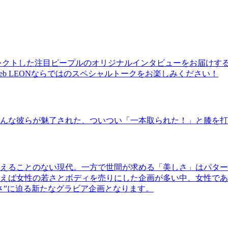
レクトした注目ピープルのオリジナルインタビューをお届けす
b LEONならではのスペシャルトークをお楽しみください！
んな彼らが魅了された、ついつい「一本取られた！」と膝を打
えることのない現代。一方で世間が求める「美しさ」はパター
ば女性の若さとボディを売りにした企画が多い中、女性であるKao
さ”に迫る新たなグラビア企画となります。