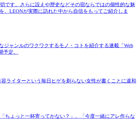
切です。さらに設えや歴史などその宿ならではの個性的な魅
を、LEONが実際に訪れた中から自信をもってご紹介しま
まなジャンルのワクワクするモノ・コトを紹介する連載「Web
公開予定。
美容ライターという毎日ヒゲを剃らない女性が書くことに違和
「ちょっと一杯寄ってかない？」、「今度一緒にアレ作らな