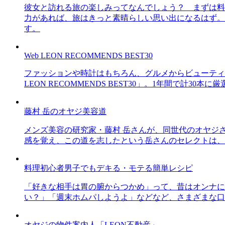
彼女と訪れる旅の楽しみってなんでしょう？ まずは料
力があれば、旅はきっと素晴らしい思い出になるはず。
す。
Web LEON RECOMMENDS BEST30
ファッションや時計はもちろん、グルメからビューティー
LEON RECOMMENDS BEST30」。1年間で計
藤村 岳のオヤジ美容道
メンズ美容の研究家・藤村 岳さんが、同世代のオヤジ
感を覚え、この道を志したという岳さんのセレクトは、
料理初心者男子でもデキる・モテる簡単レシピ
「好きな相手は胃の腑からつかめ」って、昔はオンナに
い？」「週末ホムパしようよ」などなど、さまざまな口
オヤジの物件案内人「LEON不動産」