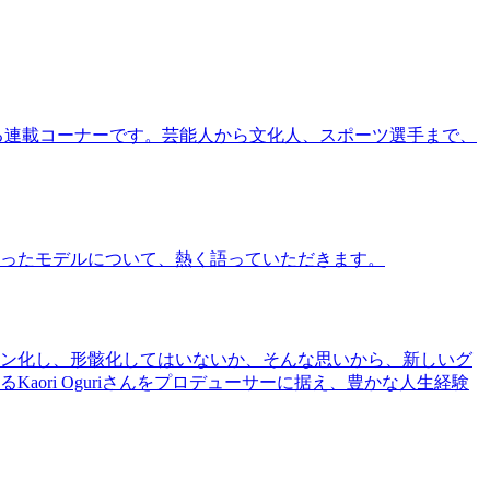
る連載コーナーです。芸能人から文化人、スポーツ選手まで、
ったモデルについて、熱く語っていただきます。
ン化し、形骸化してはいないか、そんな思いから、新しいグ
ri Oguriさんをプロデューサーに据え、豊かな人生経験