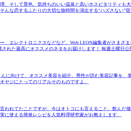
理、そして景色。気持ちのいい温泉と高いホスピタリティも大
そんな恋するふたりの大切な旅時間を演出する“ハズさない”宿
、エレクトロニクスなどなど、Web LEON編集者がさまざ
30本に厳選された最高にオススメのネタをお届けします！ 毎週土曜日
さんに向けて、オススメ美容を紹介。男性が読む美容記事を、
オヤジにとってのリアルそのものですよ。
言われてたことですが、今はオトコにも言えること。飲んだ後
実に使える簡単レシピを人気料理研究家がお教えします。