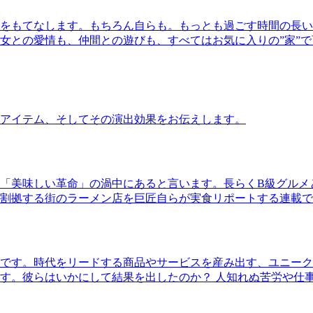
をもてなします。もちろん自らも。もっとも過ごす時間の長い
女との愛情も、仲間との遊びも、すべてはお気に入りの”家”
アイテム、そしてその演出効果をお伝えします。
「美味しい革命」の渦中にあると言います。長らくB級グルメ
割拠する街のラーメン店を巨匠自らが実食リポートする連載で
です。時代をリードする商品やサービスを産み出す、ユニーク
す。彼らはいかにして結果を出したのか？ 人知れぬ苦労や仕