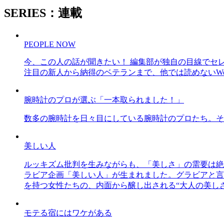
SERIES：連載
PEOPLE NOW
今、この人の話が聞きたい！ 編集部が独自の目線でセ
注目の新人から納得のベテランまで、他では読めないWe
腕時計のプロが選ぶ「一本取られました！」
数多の腕時計を日々目にしている腕時計のプロたち。そ
美しい人
ルッキズム批判を生みながらも、「美しさ」の需要は絶
ラビア企画「美しい人」が生まれました。グラビアと言え
を持つ女性たちの、内面から醸し出される“大人の美し
モテる宿にはワケがある