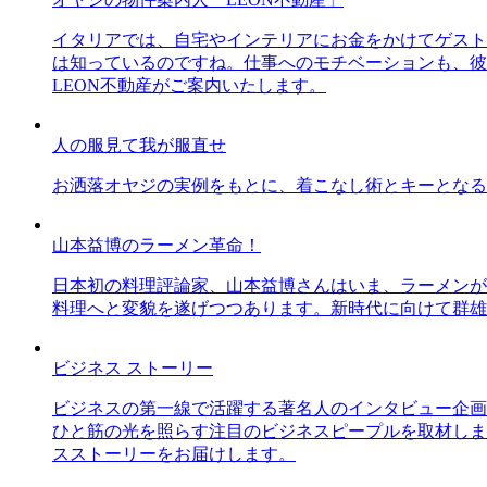
イタリアでは、自宅やインテリアにお金をかけてゲスト
は知っているのですね。仕事へのモチベーションも、彼
LEON不動産がご案内いたします。
人の服見て我が服直せ
お洒落オヤジの実例をもとに、着こなし術とキーとなる
山本益博のラーメン革命！
日本初の料理評論家、山本益博さんはいま、ラーメンが
料理へと変貌を遂げつつあります。新時代に向けて群雄
ビジネス ストーリー
ビジネスの第一線で活躍する著名人のインタビュー企画
ひと筋の光を照らす注目のビジネスピープルを取材しま
スストーリーをお届けします。