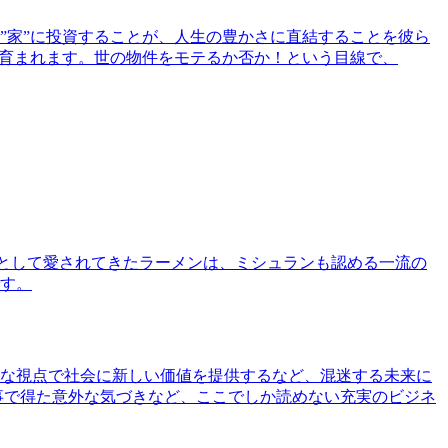
”家”に投資することが、人生の豊かさに直結することを彼ら
で育まれます。世の物件をモテるか否か！という目線で、
として愛されてきたラーメンは、ミシュランも認める一流の
す。
な視点で社会に新しい価値を提供するなど、混迷する未来に
事で得た意外な気づきなど、ここでしか読めない充実のビジネ