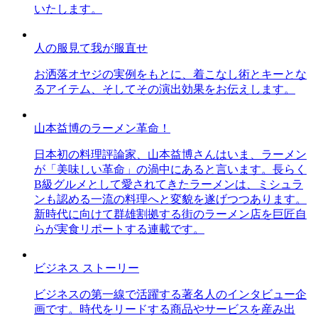
いたします。
人の服見て我が服直せ
お洒落オヤジの実例をもとに、着こなし術とキーとな
るアイテム、そしてその演出効果をお伝えします。
山本益博のラーメン革命！
日本初の料理評論家、山本益博さんはいま、ラーメン
が「美味しい革命」の渦中にあると言います。長らく
B級グルメとして愛されてきたラーメンは、ミシュラ
ンも認める一流の料理へと変貌を遂げつつあります。
新時代に向けて群雄割拠する街のラーメン店を巨匠自
らが実食リポートする連載です。
ビジネス ストーリー
ビジネスの第一線で活躍する著名人のインタビュー企
画です。時代をリードする商品やサービスを産み出