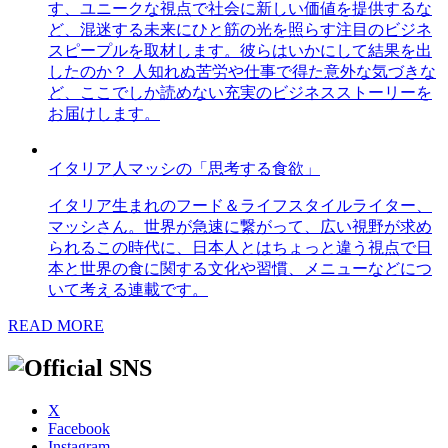
す、ユニークな視点で社会に新しい価値を提供するな
ど、混迷する未来にひと筋の光を照らす注目のビジネ
スピープルを取材します。彼らはいかにして結果を出
したのか？ 人知れぬ苦労や仕事で得た意外な気づきな
ど、ここでしか読めない充実のビジネスストーリーを
お届けします。
イタリア人マッシの「思考する食欲」
イタリア生まれのフード＆ライフスタイルライター、
マッシさん。世界が急速に繋がって、広い視野が求め
られるこの時代に、日本人とはちょっと違う視点で日
本と世界の食に関する文化や習慣、メニューなどにつ
いて考える連載です。
READ MORE
X
Facebook
Instagram