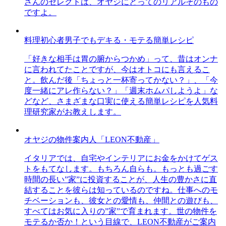
さんのセレクトは、オヤジにとってのリアルそのもの
ですよ。
料理初心者男子でもデキる・モテる簡単レシピ
「好きな相手は胃の腑からつかめ」って、昔はオンナ
に言われてたことですが、今はオトコにも言えるこ
と。飲んだ後「ちょっと一杯寄ってかない？」、「今
度一緒にアレ作らない？」「週末ホムパしようよ」な
どなど、さまざまな口実に使える簡単レシピを人気料
理研究家がお教えします。
オヤジの物件案内人「LEON不動産」
イタリアでは、自宅やインテリアにお金をかけてゲス
トをもてなします。もちろん自らも。もっとも過ごす
時間の長い”家”に投資することが、人生の豊かさに直
結することを彼らは知っているのですね。仕事へのモ
チベーションも、彼女との愛情も、仲間との遊びも、
すべてはお気に入りの”家”で育まれます。世の物件を
モテるか否か！という目線で、LEON不動産がご案内