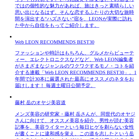
ではの個性的な魅力があれば、旅はきっと素晴らしい
思い出になるはず。そんな恋するふたりの大切な旅時
間を演出する“ハズさない”宿を、LEONが実際に訪れ
た中から自信をもってご紹介します。
Web LEON RECOMMENDS BEST30
ファッションや時計はもちろん、グルメからビューテ
ィー、エレクトロニクスなどなど、Web LEON編集者
がさまざまなジャンルのワクワクするモノ・コトを紹
介する連載「Web LEON RECOMMENDS BEST30」。1
年間で計30本に厳選された最高にオススメのネタをお
届けします！ 毎週土曜日公開予定。
藤村 岳のオヤジ美容道
メンズ美容の研究家・藤村 岳さんが、同世代のオヤジ
さんに向けて、オススメ美容を紹介。男性が読む美容
記事を、美容ライターという毎日ヒゲを剃らない女性
が書くことに違和感を覚え、この道を志したという岳