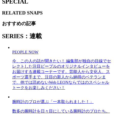
SPECIAL
RELATED
SNAPS
おすすめの記事
SERIES：連載
PEOPLE NOW
今、この人の話が聞きたい！ 編集部が独自の目線でセ
レクトした注目ピープルのオリジナルインタビューを
お届けする連載コーナーです。芸能人から文化人、ス
ポーツ選手まで、注目の新人から納得のベテランま
で、他では読めないWeb LEONならではのスペシャル
トークをお楽しみください！
腕時計のプロが選ぶ「一本取られました！」
数多の腕時計を日々目にしている腕時計のプロたち。