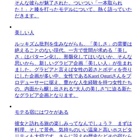
そんな彼らが魅了された、ついつい「一本取られ
た！」と膝を打ったモデルについて、熱く語っていた
だきます。
美しい人
ルッキズム批判を生みながらも、「美しさ」の需要は
絶えることのない現代。一方で世間が求める「美し
さ」はパターン化し、形骸化してはいないか、そんな
思いから、新しいグラビア企画「美しい人」が生まれ
ました。グラビアと言えば女性の若さとボディを売り
にした企画が多い中、女性であるKaori Oguriさんをプ
ロデューサーに据え、豊かな人生経験を持つ女性たち
の、内面から醸し出される“大人の美しさ”に迫る新た
なグラビア企画となります。
モテる宿にはワケがある
彼女と訪れる旅の楽しみってなんでしょう？ まずは
料理、そして景色。気持ちのいい温泉と高いホスピタ
リティも大切です。さらに設えや歴史などその宿なら