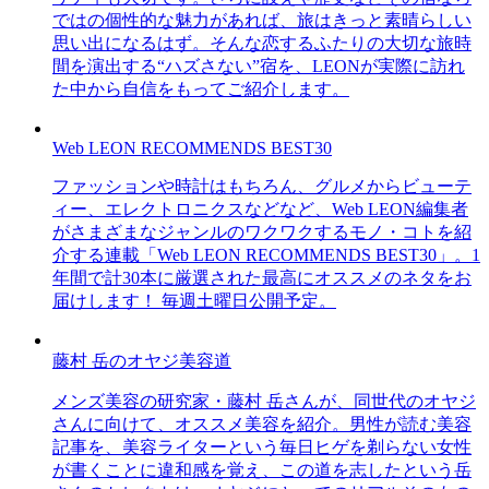
ではの個性的な魅力があれば、旅はきっと素晴らしい
思い出になるはず。そんな恋するふたりの大切な旅時
間を演出する“ハズさない”宿を、LEONが実際に訪れ
た中から自信をもってご紹介します。
Web LEON RECOMMENDS BEST30
ファッションや時計はもちろん、グルメからビューテ
ィー、エレクトロニクスなどなど、Web LEON編集者
がさまざまなジャンルのワクワクするモノ・コトを紹
介する連載「Web LEON RECOMMENDS BEST30」。1
年間で計30本に厳選された最高にオススメのネタをお
届けします！ 毎週土曜日公開予定。
藤村 岳のオヤジ美容道
メンズ美容の研究家・藤村 岳さんが、同世代のオヤジ
さんに向けて、オススメ美容を紹介。男性が読む美容
記事を、美容ライターという毎日ヒゲを剃らない女性
が書くことに違和感を覚え、この道を志したという岳