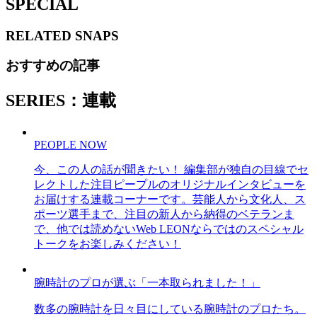
SPECIAL
RELATED
SNAPS
おすすめの記事
SERIES：連載
PEOPLE NOW
今、この人の話が聞きたい！ 編集部が独自の目線でセ
レクトした注目ピープルのオリジナルインタビューを
お届けする連載コーナーです。芸能人から文化人、ス
ポーツ選手まで、注目の新人から納得のベテランま
で、他では読めないWeb LEONならではのスペシャル
トークをお楽しみください！
腕時計のプロが選ぶ「一本取られました！」
数多の腕時計を日々目にしている腕時計のプロたち。