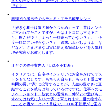
さんのセレクトは、オヤジにとってのリアルそのもの
ですよ。
料理初心者男子でもデキる・モテる簡単レシピ
「好きな相手は胃の腑からつかめ」って、昔はオンナ
に言われてたことですが、今はオトコにも言えるこ
と。飲んだ後「ちょっと一杯寄ってかない？」、「今
度一緒にアレ作らない？」「週末ホムパしようよ」な
どなど、さまざまな口実に使える簡単レシピを人気料
理研究家がお教えします。
オヤジの物件案内人「LEON不動産」
イタリアでは、自宅やインテリアにお金をかけてゲス
トをもてなします。もちろん自らも。もっとも過ごす
時間の長い”家”に投資することが、人生の豊かさに直
結することを彼らは知っているのですね。仕事へのモ
チベーションも、彼女との愛情も、仲間との遊びも、
すべてはお気に入りの”家”で育まれます。世の物件を
モテるか否か！という目線で、LEON不動産がご案内