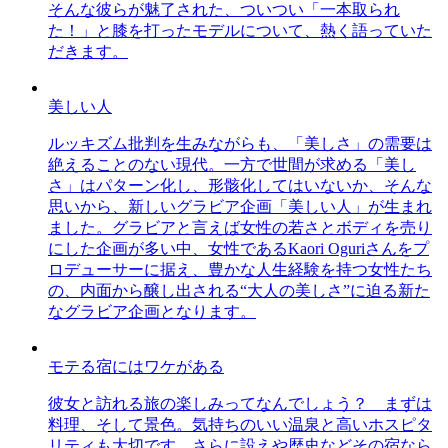
そんな彼らが魅了された、ついつい「一本取られ
た！」と膝を打ったモデルについて、熱く語っていた
だきます。
美しい人
ルッキズム批判を生みながらも、「美しさ」の需要は
絶えることのない現代。一方で世間が求める「美し
さ」はパターン化し、形骸化してはいないか、そんな
思いから、新しいグラビア企画「美しい人」が生まれ
ました。グラビアと言えば女性の若さとボディを売り
にした企画が多い中、女性であるKaori Oguriさんをプ
ロデューサーに据え、豊かな人生経験を持つ女性たち
の、内面から醸し出される“大人の美しさ”に迫る新た
なグラビア企画となります。
モテる宿にはワケがある
彼女と訪れる旅の楽しみってなんでしょう？ まずは
料理、そして景色。気持ちのいい温泉と高いホスピタ
リティも大切です。さらに設えや歴史などその宿なら