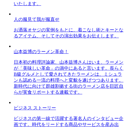
いたします。
人の服見て我が服直せ
お洒落オヤジの実例をもとに、着こなし術とキーとな
るアイテム、そしてその演出効果をお伝えします。
山本益博のラーメン革命！
日本初の料理評論家、山本益博さんはいま、ラーメン
が「美味しい革命」の渦中にあると言います。長らく
B級グルメとして愛されてきたラーメンは、ミシュラ
ンも認める一流の料理へと変貌を遂げつつあります。
新時代に向けて群雄割拠する街のラーメン店を巨匠自
らが実食リポートする連載です。
ビジネス ストーリー
ビジネスの第一線で活躍する著名人のインタビュー企
画です。時代をリードする商品やサービスを産み出