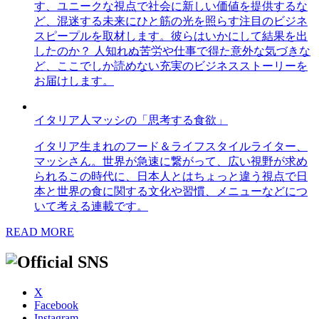
す、ユニークな視点で社会に新しい価値を提供するな
ど、混迷する未来にひと筋の光を照らす注目のビジネ
スピープルを取材します。彼らはいかにして結果を出
したのか？ 人知れぬ苦労や仕事で得た意外な気づきな
ど、ここでしか読めない充実のビジネスストーリーを
お届けします。
イタリア人マッシの「思考する食欲」
イタリア生まれのフード＆ライフスタイルライター、
マッシさん。世界が急速に繋がって、広い視野が求め
られるこの時代に、日本人とはちょっと違う視点で日
本と世界の食に関する文化や習慣、メニューなどにつ
いて考える連載です。
READ MORE
X
Facebook
Instagram