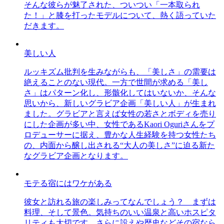
そんな彼らが魅了された、ついつい「一本取られ
た！」と膝を打ったモデルについて、熱く語っていた
だきます。
美しい人
ルッキズム批判を生みながらも、「美しさ」の需要は
絶えることのない現代。一方で世間が求める「美し
さ」はパターン化し、形骸化してはいないか、そんな
思いから、新しいグラビア企画「美しい人」が生まれ
ました。グラビアと言えば女性の若さとボディを売り
にした企画が多い中、女性であるKaori Oguriさんをプ
ロデューサーに据え、豊かな人生経験を持つ女性たち
の、内面から醸し出される“大人の美しさ”に迫る新た
なグラビア企画となります。
モテる宿にはワケがある
彼女と訪れる旅の楽しみってなんでしょう？ まずは
料理、そして景色。気持ちのいい温泉と高いホスピタ
リティも大切です。さらに設えや歴史などその宿なら