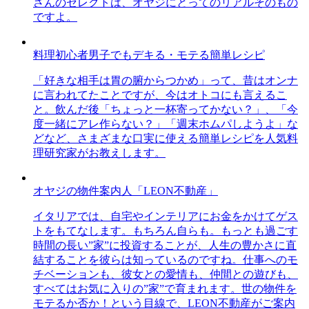
さんのセレクトは、オヤジにとってのリアルそのもの
ですよ。
料理初心者男子でもデキる・モテる簡単レシピ
「好きな相手は胃の腑からつかめ」って、昔はオンナ
に言われてたことですが、今はオトコにも言えるこ
と。飲んだ後「ちょっと一杯寄ってかない？」、「今
度一緒にアレ作らない？」「週末ホムパしようよ」な
どなど、さまざまな口実に使える簡単レシピを人気料
理研究家がお教えします。
オヤジの物件案内人「LEON不動産」
イタリアでは、自宅やインテリアにお金をかけてゲス
トをもてなします。もちろん自らも。もっとも過ごす
時間の長い”家”に投資することが、人生の豊かさに直
結することを彼らは知っているのですね。仕事へのモ
チベーションも、彼女との愛情も、仲間との遊びも、
すべてはお気に入りの”家”で育まれます。世の物件を
モテるか否か！という目線で、LEON不動産がご案内