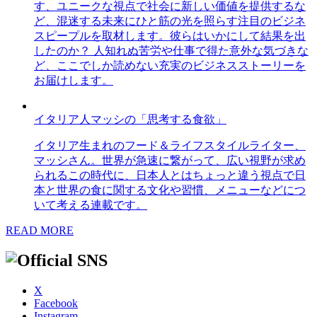
す、ユニークな視点で社会に新しい価値を提供するな
ど、混迷する未来にひと筋の光を照らす注目のビジネ
スピープルを取材します。彼らはいかにして結果を出
したのか？ 人知れぬ苦労や仕事で得た意外な気づきな
ど、ここでしか読めない充実のビジネスストーリーを
お届けします。
イタリア人マッシの「思考する食欲」
イタリア生まれのフード＆ライフスタイルライター、
マッシさん。世界が急速に繋がって、広い視野が求め
られるこの時代に、日本人とはちょっと違う視点で日
本と世界の食に関する文化や習慣、メニューなどにつ
いて考える連載です。
READ MORE
X
Facebook
Instagram