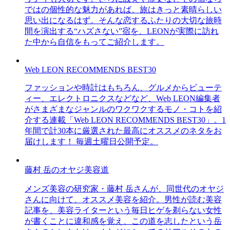
ではの個性的な魅力があれば、旅はきっと素晴らしい
思い出になるはず。そんな恋するふたりの大切な旅時
間を演出する“ハズさない”宿を、LEONが実際に訪れ
た中から自信をもってご紹介します。
Web LEON RECOMMENDS BEST30
ファッションや時計はもちろん、グルメからビューテ
ィー、エレクトロニクスなどなど、Web LEON編集者
がさまざまなジャンルのワクワクするモノ・コトを紹
介する連載「Web LEON RECOMMENDS BEST30」。1
年間で計30本に厳選された最高にオススメのネタをお
届けします！ 毎週土曜日公開予定。
藤村 岳のオヤジ美容道
メンズ美容の研究家・藤村 岳さんが、同世代のオヤジ
さんに向けて、オススメ美容を紹介。男性が読む美容
記事を、美容ライターという毎日ヒゲを剃らない女性
が書くことに違和感を覚え、この道を志したという岳