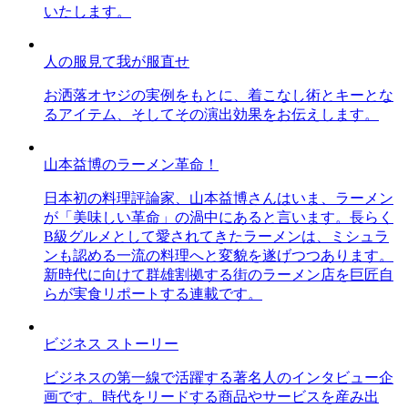
いたします。
人の服見て我が服直せ
お洒落オヤジの実例をもとに、着こなし術とキーとな
るアイテム、そしてその演出効果をお伝えします。
山本益博のラーメン革命！
日本初の料理評論家、山本益博さんはいま、ラーメン
が「美味しい革命」の渦中にあると言います。長らく
B級グルメとして愛されてきたラーメンは、ミシュラ
ンも認める一流の料理へと変貌を遂げつつあります。
新時代に向けて群雄割拠する街のラーメン店を巨匠自
らが実食リポートする連載です。
ビジネス ストーリー
ビジネスの第一線で活躍する著名人のインタビュー企
画です。時代をリードする商品やサービスを産み出