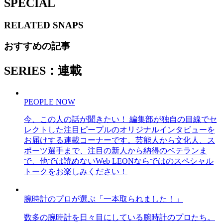
SPECIAL
RELATED
SNAPS
おすすめの記事
SERIES：連載
PEOPLE NOW
今、この人の話が聞きたい！ 編集部が独自の目線でセ
レクトした注目ピープルのオリジナルインタビューを
お届けする連載コーナーです。芸能人から文化人、ス
ポーツ選手まで、注目の新人から納得のベテランま
で、他では読めないWeb LEONならではのスペシャル
トークをお楽しみください！
腕時計のプロが選ぶ「一本取られました！」
数多の腕時計を日々目にしている腕時計のプロたち。