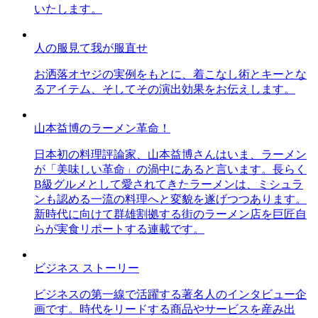
いたします。
人の服見て我が服直せ
お洒落オヤジの実例をもとに、着こなし術とキーとな
るアイテム、そしてその演出効果をお伝えします。
山本益博のラーメン革命！
日本初の料理評論家、山本益博さんはいま、ラーメン
が「美味しい革命」の渦中にあると言います。長らく
B級グルメとして愛されてきたラーメンは、ミシュラ
ンも認める一流の料理へと変貌を遂げつつあります。
新時代に向けて群雄割拠する街のラーメン店を巨匠自
らが実食リポートする連載です。
ビジネス ストーリー
ビジネスの第一線で活躍する著名人のインタビュー企
画です。時代をリードする商品やサービスを産み出