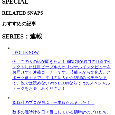
SPECIAL
RELATED
SNAPS
おすすめの記事
SERIES：連載
PEOPLE NOW
今、この人の話が聞きたい！ 編集部が独自の目線でセ
レクトした注目ピープルのオリジナルインタビューを
お届けする連載コーナーです。芸能人から文化人、ス
ポーツ選手まで、注目の新人から納得のベテランま
で、他では読めないWeb LEONならではのスペシャル
トークをお楽しみください！
腕時計のプロが選ぶ「一本取られました！」
数多の腕時計を日々目にしている腕時計のプロたち。