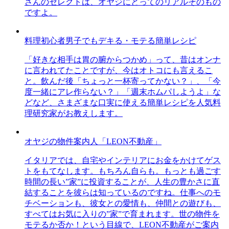
さんのセレクトは、オヤジにとってのリアルそのもの
ですよ。
料理初心者男子でもデキる・モテる簡単レシピ
「好きな相手は胃の腑からつかめ」って、昔はオンナ
に言われてたことですが、今はオトコにも言えるこ
と。飲んだ後「ちょっと一杯寄ってかない？」、「今
度一緒にアレ作らない？」「週末ホムパしようよ」な
どなど、さまざまな口実に使える簡単レシピを人気料
理研究家がお教えします。
オヤジの物件案内人「LEON不動産」
イタリアでは、自宅やインテリアにお金をかけてゲス
トをもてなします。もちろん自らも。もっとも過ごす
時間の長い”家”に投資することが、人生の豊かさに直
結することを彼らは知っているのですね。仕事へのモ
チベーションも、彼女との愛情も、仲間との遊びも、
すべてはお気に入りの”家”で育まれます。世の物件を
モテるか否か！という目線で、LEON不動産がご案内