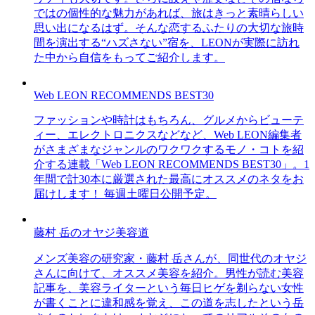
ではの個性的な魅力があれば、旅はきっと素晴らしい
思い出になるはず。そんな恋するふたりの大切な旅時
間を演出する“ハズさない”宿を、LEONが実際に訪れ
た中から自信をもってご紹介します。
Web LEON RECOMMENDS BEST30
ファッションや時計はもちろん、グルメからビューテ
ィー、エレクトロニクスなどなど、Web LEON編集者
がさまざまなジャンルのワクワクするモノ・コトを紹
介する連載「Web LEON RECOMMENDS BEST30」。1
年間で計30本に厳選された最高にオススメのネタをお
届けします！ 毎週土曜日公開予定。
藤村 岳のオヤジ美容道
メンズ美容の研究家・藤村 岳さんが、同世代のオヤジ
さんに向けて、オススメ美容を紹介。男性が読む美容
記事を、美容ライターという毎日ヒゲを剃らない女性
が書くことに違和感を覚え、この道を志したという岳