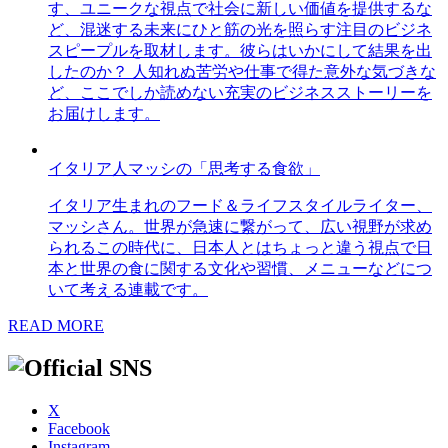
す、ユニークな視点で社会に新しい価値を提供するな
ど、混迷する未来にひと筋の光を照らす注目のビジネ
スピープルを取材します。彼らはいかにして結果を出
したのか？ 人知れぬ苦労や仕事で得た意外な気づきな
ど、ここでしか読めない充実のビジネスストーリーを
お届けします。
イタリア人マッシの「思考する食欲」
イタリア生まれのフード＆ライフスタイルライター、
マッシさん。世界が急速に繋がって、広い視野が求め
られるこの時代に、日本人とはちょっと違う視点で日
本と世界の食に関する文化や習慣、メニューなどにつ
いて考える連載です。
READ MORE
X
Facebook
Instagram