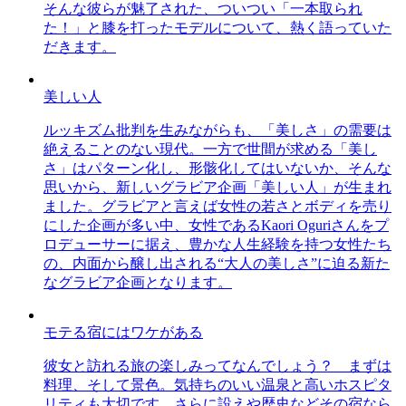
そんな彼らが魅了された、ついつい「一本取られ
た！」と膝を打ったモデルについて、熱く語っていた
だきます。
美しい人
ルッキズム批判を生みながらも、「美しさ」の需要は
絶えることのない現代。一方で世間が求める「美し
さ」はパターン化し、形骸化してはいないか、そんな
思いから、新しいグラビア企画「美しい人」が生まれ
ました。グラビアと言えば女性の若さとボディを売り
にした企画が多い中、女性であるKaori Oguriさんをプ
ロデューサーに据え、豊かな人生経験を持つ女性たち
の、内面から醸し出される“大人の美しさ”に迫る新た
なグラビア企画となります。
モテる宿にはワケがある
彼女と訪れる旅の楽しみってなんでしょう？ まずは
料理、そして景色。気持ちのいい温泉と高いホスピタ
リティも大切です。さらに設えや歴史などその宿なら