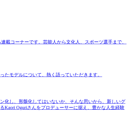
る連載コーナーです。芸能人から文化人、スポーツ選手まで、
ったモデルについて、熱く語っていただきます。
ン化し、形骸化してはいないか、そんな思いから、新しいグ
ri Oguriさんをプロデューサーに据え、豊かな人生経験