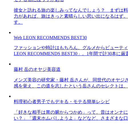
彼女と訪れる旅の楽しみってなんでしょう？ まずは料
力があれば、旅はきっと素晴らしい思い出になるはず。
す。
Web LEON RECOMMENDS BEST30
ファッションや時計はもちろん、グルメからビューティー
LEON RECOMMENDS BEST30」。1年間で計
藤村 岳のオヤジ美容道
メンズ美容の研究家・藤村 岳さんが、同世代のオヤジ
感を覚え、この道を志したという岳さんのセレクトは、
料理初心者男子でもデキる・モテる簡単レシピ
「好きな相手は胃の腑からつかめ」って、昔はオンナに
い？」「週末ホムパしようよ」などなど、さまざまな口