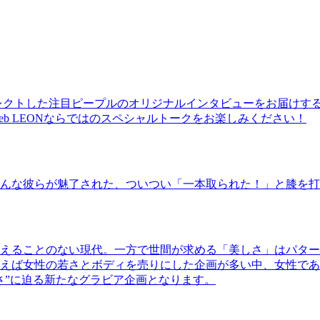
レクトした注目ピープルのオリジナルインタビューをお届けす
b LEONならではのスペシャルトークをお楽しみください！
んな彼らが魅了された、ついつい「一本取られた！」と膝を打
えることのない現代。一方で世間が求める「美しさ」はパター
ば女性の若さとボディを売りにした企画が多い中、女性であるKao
さ”に迫る新たなグラビア企画となります。