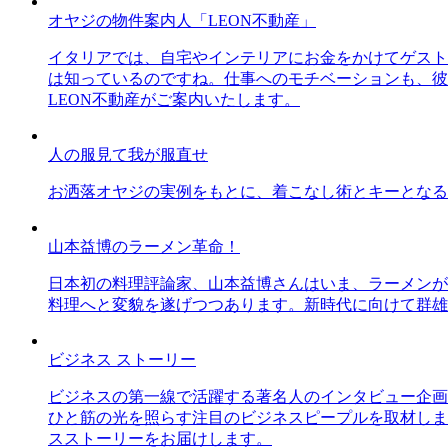
オヤジの物件案内人「LEON不動産」
イタリアでは、自宅やインテリアにお金をかけてゲスト
は知っているのですね。仕事へのモチベーションも、彼
LEON不動産がご案内いたします。
人の服見て我が服直せ
お洒落オヤジの実例をもとに、着こなし術とキーとなる
山本益博のラーメン革命！
日本初の料理評論家、山本益博さんはいま、ラーメンが
料理へと変貌を遂げつつあります。新時代に向けて群雄
ビジネス ストーリー
ビジネスの第一線で活躍する著名人のインタビュー企画
ひと筋の光を照らす注目のビジネスピープルを取材しま
スストーリーをお届けします。