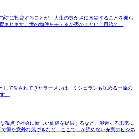
”家”に投資することが、人生の豊かさに直結することを彼ら
で育まれます。世の物件をモテるか否か！という目線で、
として愛されてきたラーメンは、ミシュランも認める一流の
す。
な視点で社会に新しい価値を提供するなど、混迷する未来に
事で得た意外な気づきなど、ここでしか読めない充実のビジネ