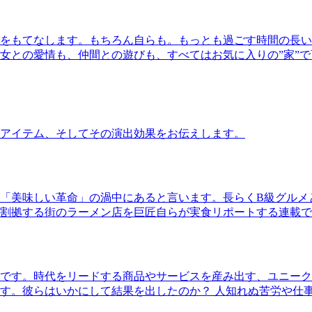
をもてなします。もちろん自らも。もっとも過ごす時間の長い
女との愛情も、仲間との遊びも、すべてはお気に入りの”家”
アイテム、そしてその演出効果をお伝えします。
「美味しい革命」の渦中にあると言います。長らくB級グルメ
割拠する街のラーメン店を巨匠自らが実食リポートする連載で
です。時代をリードする商品やサービスを産み出す、ユニーク
す。彼らはいかにして結果を出したのか？ 人知れぬ苦労や仕