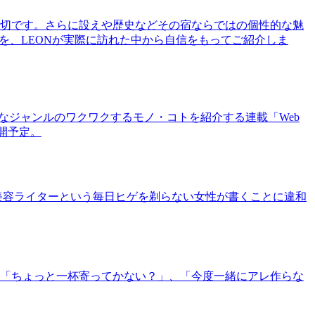
切です。さらに設えや歴史などその宿ならではの個性的な魅
を、LEONが実際に訪れた中から自信をもってご紹介しま
まなジャンルのワクワクするモノ・コトを紹介する連載「Web
公開予定。
美容ライターという毎日ヒゲを剃らない女性が書くことに違和
「ちょっと一杯寄ってかない？」、「今度一緒にアレ作らな