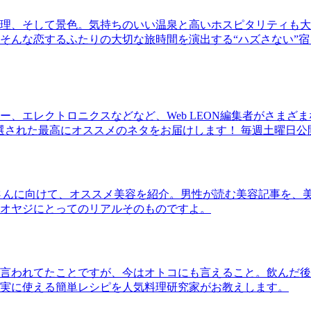
理、そして景色。気持ちのいい温泉と高いホスピタリティも大
そんな恋するふたりの大切な旅時間を演出する“ハズさない”宿
、エレクトロニクスなどなど、Web LEON編集者がさまざ
30本に厳選された最高にオススメのネタをお届けします！ 毎週土曜日
さんに向けて、オススメ美容を紹介。男性が読む美容記事を、
オヤジにとってのリアルそのものですよ。
言われてたことですが、今はオトコにも言えること。飲んだ後
実に使える簡単レシピを人気料理研究家がお教えします。