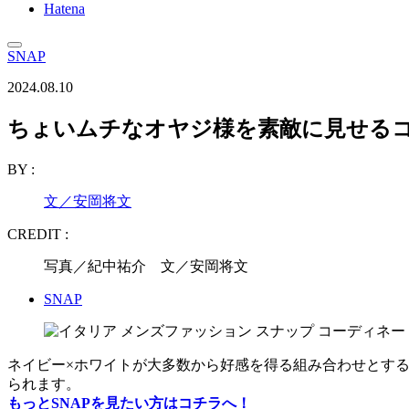
Hatena
SNAP
2024.08.10
ちょいムチなオヤジ様を素敵に見せる
BY :
文／安岡将文
CREDIT :
写真／紀中祐介 文／安岡将文
SNAP
ネイビー×ホワイトが大多数から好感を得る組み合わせとす
られます。
もっとSNAPを見たい方はコチラへ！