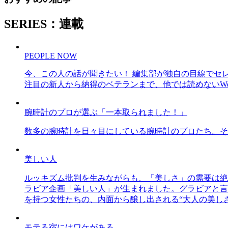
SERIES：連載
PEOPLE NOW
今、この人の話が聞きたい！ 編集部が独自の目線でセ
注目の新人から納得のベテランまで、他では読めないWe
腕時計のプロが選ぶ「一本取られました！」
数多の腕時計を日々目にしている腕時計のプロたち。そ
美しい人
ルッキズム批判を生みながらも、「美しさ」の需要は絶
ラビア企画「美しい人」が生まれました。グラビアと言え
を持つ女性たちの、内面から醸し出される“大人の美し
モテる宿にはワケがある