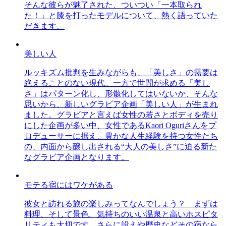
そんな彼らが魅了された、ついつい「一本取られ
た！」と膝を打ったモデルについて、熱く語っていた
だきます。
美しい人
ルッキズム批判を生みながらも、「美しさ」の需要は
絶えることのない現代。一方で世間が求める「美し
さ」はパターン化し、形骸化してはいないか、そんな
思いから、新しいグラビア企画「美しい人」が生まれ
ました。グラビアと言えば女性の若さとボディを売り
にした企画が多い中、女性であるKaori Oguriさんをプ
ロデューサーに据え、豊かな人生経験を持つ女性たち
の、内面から醸し出される“大人の美しさ”に迫る新た
なグラビア企画となります。
モテる宿にはワケがある
彼女と訪れる旅の楽しみってなんでしょう？ まずは
料理、そして景色。気持ちのいい温泉と高いホスピタ
リティも大切です。さらに設えや歴史などその宿なら