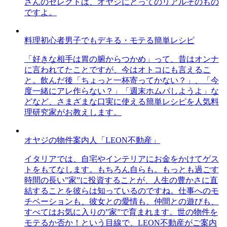
さんのセレクトは、オヤジにとってのリアルそのもの
ですよ。
料理初心者男子でもデキる・モテる簡単レシピ
「好きな相手は胃の腑からつかめ」って、昔はオンナ
に言われてたことですが、今はオトコにも言えるこ
と。飲んだ後「ちょっと一杯寄ってかない？」、「今
度一緒にアレ作らない？」「週末ホムパしようよ」な
どなど、さまざまな口実に使える簡単レシピを人気料
理研究家がお教えします。
オヤジの物件案内人「LEON不動産」
イタリアでは、自宅やインテリアにお金をかけてゲス
トをもてなします。もちろん自らも。もっとも過ごす
時間の長い”家”に投資することが、人生の豊かさに直
結することを彼らは知っているのですね。仕事へのモ
チベーションも、彼女との愛情も、仲間との遊びも、
すべてはお気に入りの”家”で育まれます。世の物件を
モテるか否か！という目線で、LEON不動産がご案内