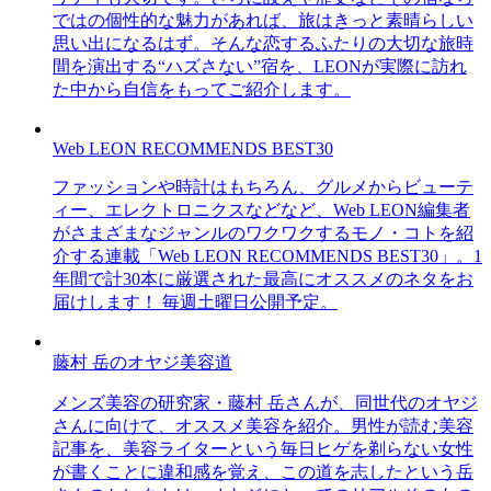
ではの個性的な魅力があれば、旅はきっと素晴らしい
思い出になるはず。そんな恋するふたりの大切な旅時
間を演出する“ハズさない”宿を、LEONが実際に訪れ
た中から自信をもってご紹介します。
Web LEON RECOMMENDS BEST30
ファッションや時計はもちろん、グルメからビューテ
ィー、エレクトロニクスなどなど、Web LEON編集者
がさまざまなジャンルのワクワクするモノ・コトを紹
介する連載「Web LEON RECOMMENDS BEST30」。1
年間で計30本に厳選された最高にオススメのネタをお
届けします！ 毎週土曜日公開予定。
藤村 岳のオヤジ美容道
メンズ美容の研究家・藤村 岳さんが、同世代のオヤジ
さんに向けて、オススメ美容を紹介。男性が読む美容
記事を、美容ライターという毎日ヒゲを剃らない女性
が書くことに違和感を覚え、この道を志したという岳