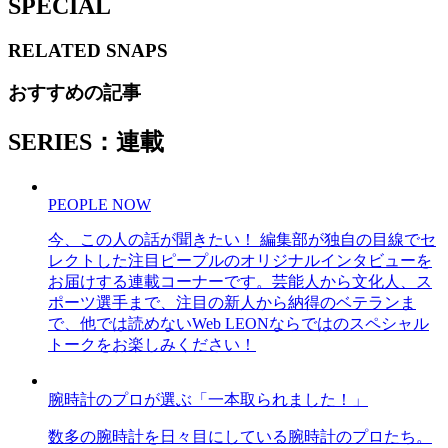
SPECIAL
RELATED
SNAPS
おすすめの記事
SERIES：連載
PEOPLE NOW
今、この人の話が聞きたい！ 編集部が独自の目線でセ
レクトした注目ピープルのオリジナルインタビューを
お届けする連載コーナーです。芸能人から文化人、ス
ポーツ選手まで、注目の新人から納得のベテランま
で、他では読めないWeb LEONならではのスペシャル
トークをお楽しみください！
腕時計のプロが選ぶ「一本取られました！」
数多の腕時計を日々目にしている腕時計のプロたち。