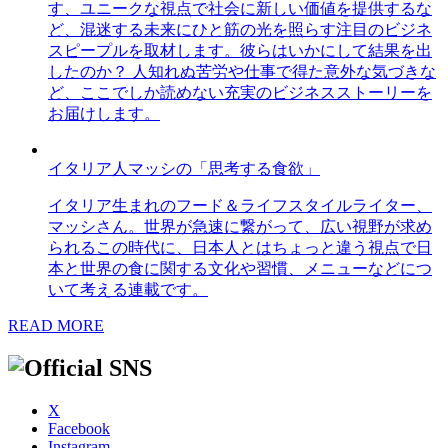
す、ユニークな視点で社会に新しい価値を提供するな
ど、混迷する未来にひと筋の光を照らす注目のビジネ
スピープルを取材します。彼らはいかにして結果を出
したのか？ 人知れぬ苦労や仕事で得た意外な気づきな
ど、ここでしか読めない充実のビジネスストーリーを
お届けします。
イタリア人マッシの「思考する食欲」
イタリア生まれのフード＆ライフスタイルライター、
マッシさん。世界が急速に繋がって、広い視野が求め
られるこの時代に、日本人とはちょっと違う視点で日
本と世界の食に関する文化や習慣、メニューなどにつ
いて考える連載です。
READ MORE
X
Facebook
Instagram