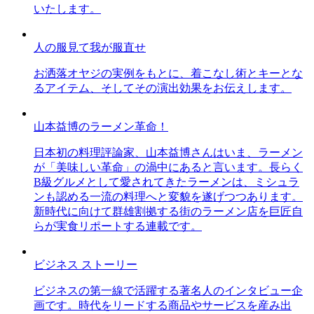
いたします。
人の服見て我が服直せ
お洒落オヤジの実例をもとに、着こなし術とキーとな
るアイテム、そしてその演出効果をお伝えします。
山本益博のラーメン革命！
日本初の料理評論家、山本益博さんはいま、ラーメン
が「美味しい革命」の渦中にあると言います。長らく
B級グルメとして愛されてきたラーメンは、ミシュラ
ンも認める一流の料理へと変貌を遂げつつあります。
新時代に向けて群雄割拠する街のラーメン店を巨匠自
らが実食リポートする連載です。
ビジネス ストーリー
ビジネスの第一線で活躍する著名人のインタビュー企
画です。時代をリードする商品やサービスを産み出