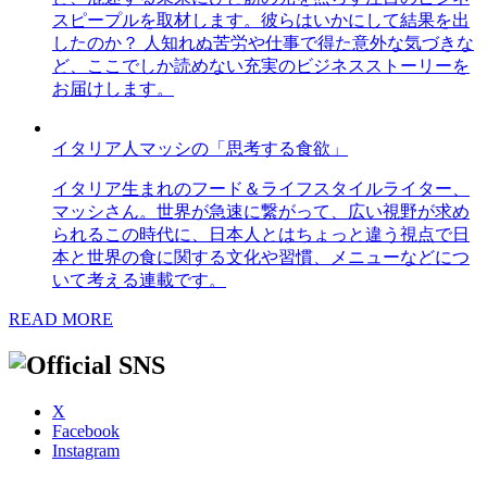
スピープルを取材します。彼らはいかにして結果を出
したのか？ 人知れぬ苦労や仕事で得た意外な気づきな
ど、ここでしか読めない充実のビジネスストーリーを
お届けします。
イタリア人マッシの「思考する食欲」
イタリア生まれのフード＆ライフスタイルライター、
マッシさん。世界が急速に繋がって、広い視野が求め
られるこの時代に、日本人とはちょっと違う視点で日
本と世界の食に関する文化や習慣、メニューなどにつ
いて考える連載です。
READ MORE
X
Facebook
Instagram