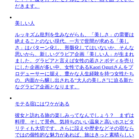
だきます。
美しい人
ルッキズム批判を生みながらも、「美しさ」の需要は
絶えることのない現代。一方で世間が求める「美し
さ」はパターン化し、形骸化してはいないか、そんな
思いから、新しいグラビア企画「美しい人」が生まれ
ました。グラビアと言えば女性の若さとボディを売り
にした企画が多い中、女性であるKaori Oguriさんをプ
ロデューサーに据え、豊かな人生経験を持つ女性たち
の、内面から醸し出される“大人の美しさ”に迫る新た
なグラビア企画となります。
モテる宿にはワケがある
彼女と訪れる旅の楽しみってなんでしょう？ まずは
料理、そして景色。気持ちのいい温泉と高いホスピタ
リティも大切です。さらに設えや歴史などその宿なら
ではの個性的な魅力があれば、旅はきっと素晴らしい