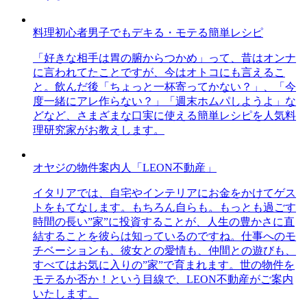
料理初心者男子でもデキる・モテる簡単レシピ
「好きな相手は胃の腑からつかめ」って、昔はオンナ
に言われてたことですが、今はオトコにも言えるこ
と。飲んだ後「ちょっと一杯寄ってかない？」、「今
度一緒にアレ作らない？」「週末ホムパしようよ」な
どなど、さまざまな口実に使える簡単レシピを人気料
理研究家がお教えします。
オヤジの物件案内人「LEON不動産」
イタリアでは、自宅やインテリアにお金をかけてゲス
トをもてなします。もちろん自らも。もっとも過ごす
時間の長い”家”に投資することが、人生の豊かさに直
結することを彼らは知っているのですね。仕事へのモ
チベーションも、彼女との愛情も、仲間との遊びも、
すべてはお気に入りの”家”で育まれます。世の物件を
モテるか否か！という目線で、LEON不動産がご案内
いたします。