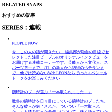
RELATED
SNAPS
おすすめの記事
SERIES：連載
PEOPLE NOW
今、この人の話が聞きたい！ 編集部が独自の目線でセ
レクトした注目ピープルのオリジナルインタビューを
お届けする連載コーナーです。芸能人から文化人、ス
ポーツ選手まで、注目の新人から納得のベテランま
で、他では読めないWeb LEONならではのスペシャル
トークをお楽しみください！
腕時計のプロが選ぶ「一本取られました！」
数多の腕時計を日々目にしている腕時計のプロたち。
そんな彼らが魅了された、ついつい「一本取られ
た！」と膝を打ったモデルについて、熱く語っていた