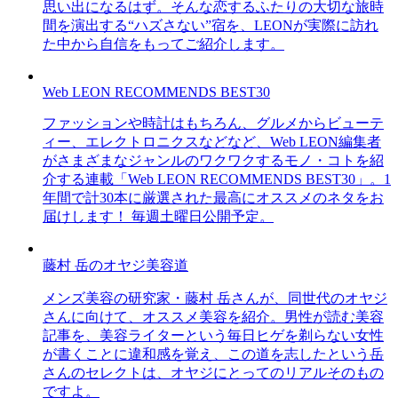
思い出になるはず。そんな恋するふたりの大切な旅時
間を演出する“ハズさない”宿を、LEONが実際に訪れ
た中から自信をもってご紹介します。
Web LEON RECOMMENDS BEST30
ファッションや時計はもちろん、グルメからビューテ
ィー、エレクトロニクスなどなど、Web LEON編集者
がさまざまなジャンルのワクワクするモノ・コトを紹
介する連載「Web LEON RECOMMENDS BEST30」。1
年間で計30本に厳選された最高にオススメのネタをお
届けします！ 毎週土曜日公開予定。
藤村 岳のオヤジ美容道
メンズ美容の研究家・藤村 岳さんが、同世代のオヤジ
さんに向けて、オススメ美容を紹介。男性が読む美容
記事を、美容ライターという毎日ヒゲを剃らない女性
が書くことに違和感を覚え、この道を志したという岳
さんのセレクトは、オヤジにとってのリアルそのもの
ですよ。