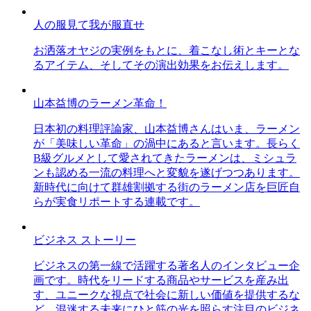
人の服見て我が服直せ
お洒落オヤジの実例をもとに、着こなし術とキーとな
るアイテム、そしてその演出効果をお伝えします。
山本益博のラーメン革命！
日本初の料理評論家、山本益博さんはいま、ラーメン
が「美味しい革命」の渦中にあると言います。長らく
B級グルメとして愛されてきたラーメンは、ミシュラ
ンも認める一流の料理へと変貌を遂げつつあります。
新時代に向けて群雄割拠する街のラーメン店を巨匠自
らが実食リポートする連載です。
ビジネス ストーリー
ビジネスの第一線で活躍する著名人のインタビュー企
画です。時代をリードする商品やサービスを産み出
す、ユニークな視点で社会に新しい価値を提供するな
ど、混迷する未来にひと筋の光を照らす注目のビジネ