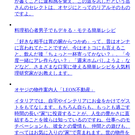
が書くことに違和感を覚え、この道を志したという岳
さんのセレクトは、オヤジにとってのリアルそのもの
ですよ。
料理初心者男子でもデキる・モテる簡単レシピ
「好きな相手は胃の腑からつかめ」って、昔はオンナ
に言われてたことですが、今はオトコにも言えるこ
と。飲んだ後「ちょっと一杯寄ってかない？」、「今
度一緒にアレ作らない？」「週末ホムパしようよ」な
どなど、さまざまな口実に使える簡単レシピを人気料
理研究家がお教えします。
オヤジの物件案内人「LEON不動産」
イタリアでは、自宅やインテリアにお金をかけてゲス
トをもてなします。もちろん自らも。もっとも過ごす
時間の長い”家”に投資することが、人生の豊かさに直
結することを彼らは知っているのですね。仕事へのモ
チベーションも、彼女との愛情も、仲間との遊びも、
すべてはお気に入りの”家”で育まれます。世の物件を