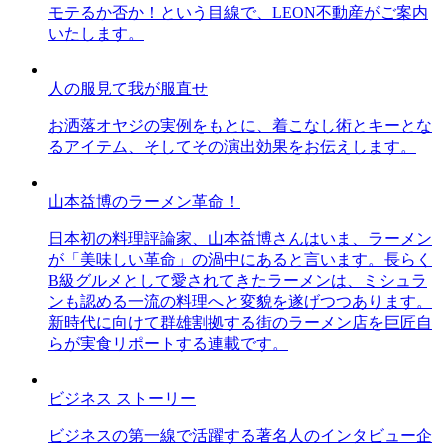
モテるか否か！という目線で、LEON不動産がご案内
いたします。
人の服見て我が服直せ
お洒落オヤジの実例をもとに、着こなし術とキーとな
るアイテム、そしてその演出効果をお伝えします。
山本益博のラーメン革命！
日本初の料理評論家、山本益博さんはいま、ラーメン
が「美味しい革命」の渦中にあると言います。長らく
B級グルメとして愛されてきたラーメンは、ミシュラ
ンも認める一流の料理へと変貌を遂げつつあります。
新時代に向けて群雄割拠する街のラーメン店を巨匠自
らが実食リポートする連載です。
ビジネス ストーリー
ビジネスの第一線で活躍する著名人のインタビュー企