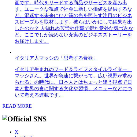
画です。時代をリードする商品やサービスを産み出
す、ユニークな視点で社会に新しい価値を提供するな
ど、混迷する未来にひと筋の光を照らす注目のビジネ
スピープルを取材します。彼らはいかにして結果を出
したのか？ 人知れぬ苦労や仕事で得た意外な気づきな
ど、ここでしか読めない充実のビジネスストーリーを
お届けします。
イタリア人マッシの「思考する食欲」
イタリア生まれのフード＆ライフスタイルライター、
マッシさん。世界が急速に繋がって、広い視野が求め
られるこの時代に、日本人とはちょっと違う視点で日
本と世界の食に関する文化や習慣、メニューなどにつ
いて考える連載です。
READ MORE
X