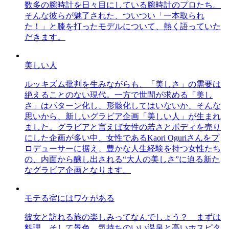
数多の腕時計を日々目にしている腕時計のプロたち。
そんな彼らが魅了された、ついつい「一本取られ
た！」と膝を打ったモデルについて、熱く語っていた
だきます。
美しい人
ルッキズム批判を生みながらも、「美しさ」の需要は
絶えることのない現代。一方で世間が求める「美し
さ」はパターン化し、形骸化してはいないか、そんな
思いから、新しいグラビア企画「美しい人」が生まれ
ました。グラビアと言えば女性の若さとボディを売り
にした企画が多い中、女性であるKaori Oguriさんをプ
ロデューサーに据え、豊かな人生経験を持つ女性たち
の、内面から醸し出される“大人の美しさ”に迫る新た
なグラビア企画となります。
モテる宿にはワケがある
彼女と訪れる旅の楽しみってなんでしょう？ まずは
料理、そして景色。気持ちのいい温泉と高いホスピタ