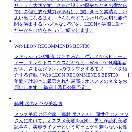
リティも大切です。さらに設えや歴史などその宿なら
ではの個性的な魅力があれば、旅はきっと素晴らしい
思い出になるはず。そんな恋するふたりの大切な旅時
間を演出する“ハズさない”宿を、LEONが実際に訪れ
た中から自信をもってご紹介します。
Web LEON RECOMMENDS BEST30
ファッションや時計はもちろん、グルメからビューテ
ィー、エレクトロニクスなどなど、Web LEON編集者
がさまざまなジャンルのワクワクするモノ・コトを紹
介する連載「Web LEON RECOMMENDS BEST30」。1
年間で計30本に厳選された最高にオススメのネタをお
届けします！ 毎週土曜日公開予定。
藤村 岳のオヤジ美容道
メンズ美容の研究家・藤村 岳さんが、同世代のオヤジ
さんに向けて、オススメ美容を紹介。男性が読む美容
記事を、美容ライターという毎日ヒゲを剃らない女性