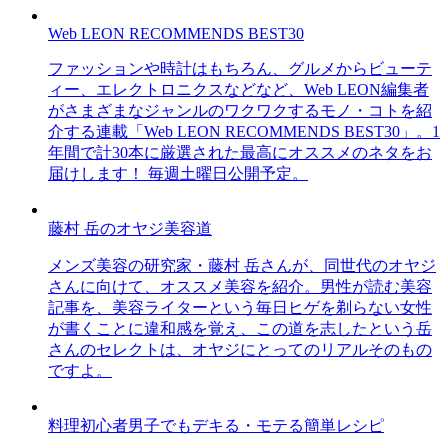
Web LEON RECOMMENDS BEST30
ファッションや時計はもちろん、グルメからビューテ
ィー、エレクトロニクスなどなど、Web LEON編集者
がさまざまなジャンルのワクワクするモノ・コトを紹
介する連載「Web LEON RECOMMENDS BEST30」。1
年間で計30本に厳選された最高にオススメのネタをお
届けします！ 毎週土曜日公開予定。
藤村 岳のオヤジ美容道
メンズ美容の研究家・藤村 岳さんが、同世代のオヤジ
さんに向けて、オススメ美容を紹介。男性が読む美容
記事を、美容ライターという毎日ヒゲを剃らない女性
が書くことに違和感を覚え、この道を志したという岳
さんのセレクトは、オヤジにとってのリアルそのもの
ですよ。
料理初心者男子でもデキる・モテる簡単レシピ