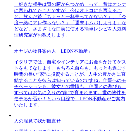
「好きな相手は胃の腑からつかめ」って、昔はオンナ
に言われてたことですが、今はオトコにも言えるこ
と。飲んだ後「ちょっと一杯寄ってかない？」、「今
度一緒にアレ作らない？」「週末ホムパしようよ」な
どなど、さまざまな口実に使える簡単レシピを人気料
理研究家がお教えします。
オヤジの物件案内人「LEON不動産」
イタリアでは、自宅やインテリアにお金をかけてゲス
トをもてなします。もちろん自らも。もっとも過ごす
時間の長い”家”に投資することが、人生の豊かさに直
結することを彼らは知っているのですね。仕事へのモ
チベーションも、彼女との愛情も、仲間との遊びも、
すべてはお気に入りの”家”で育まれます。世の物件を
モテるか否か！という目線で、LEON不動産がご案内
いたします。
人の服見て我が服直せ