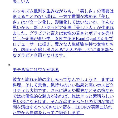
美しい人
ルッキズム批判を生みながらも、「美しさ」の需要は
絶えることのない現代。一方で世間が求める「美し
さ」はパターン化し、形骸化してはいないか、そんな
思いから、新しいグラビア企画「美しい人」が生まれ
ました。グラビアと言えば女性の若さとボディを売り
にした企画が多い中、女性であるKaori Oguriさんをプ
ロデューサーに据え、豊かな人生経験を持つ女性たち
の、内面から醸し出される“大人の美しさ”に迫る新た
なグラビア企画となります。
モテる宿にはワケがある
彼女と訪れる旅の楽しみってなんでしょう？ まずは
料理、そして景色。気持ちのいい温泉と高いホスピタ
リティも大切です。さらに設えや歴史などその宿なら
ではの個性的な魅力があれば、旅はきっと素晴らしい
思い出になるはず。そんな恋するふたりの大切な旅時
間を演出する“ハズさない”宿を、LEONが実際に訪れ
た中から自信をもってご紹介します。