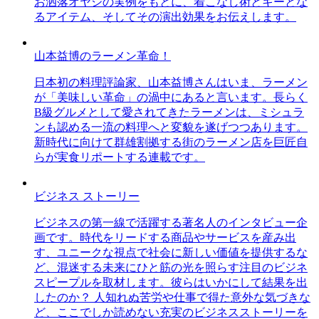
お洒落オヤジの実例をもとに、着こなし術とキーとな
るアイテム、そしてその演出効果をお伝えします。
山本益博のラーメン革命！
日本初の料理評論家、山本益博さんはいま、ラーメン
が「美味しい革命」の渦中にあると言います。長らく
B級グルメとして愛されてきたラーメンは、ミシュラ
ンも認める一流の料理へと変貌を遂げつつあります。
新時代に向けて群雄割拠する街のラーメン店を巨匠自
らが実食リポートする連載です。
ビジネス ストーリー
ビジネスの第一線で活躍する著名人のインタビュー企
画です。時代をリードする商品やサービスを産み出
す、ユニークな視点で社会に新しい価値を提供するな
ど、混迷する未来にひと筋の光を照らす注目のビジネ
スピープルを取材します。彼らはいかにして結果を出
したのか？ 人知れぬ苦労や仕事で得た意外な気づきな
ど、ここでしか読めない充実のビジネスストーリーを