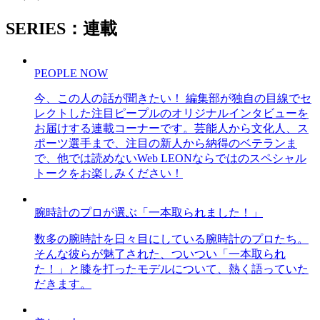
SERIES：連載
PEOPLE NOW
今、この人の話が聞きたい！ 編集部が独自の目線でセ
レクトした注目ピープルのオリジナルインタビューを
お届けする連載コーナーです。芸能人から文化人、ス
ポーツ選手まで、注目の新人から納得のベテランま
で、他では読めないWeb LEONならではのスペシャル
トークをお楽しみください！
腕時計のプロが選ぶ「一本取られました！」
数多の腕時計を日々目にしている腕時計のプロたち。
そんな彼らが魅了された、ついつい「一本取られ
た！」と膝を打ったモデルについて、熱く語っていた
だきます。