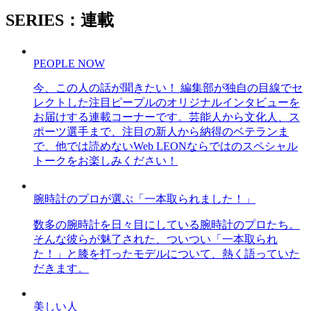
SERIES：連載
PEOPLE NOW
今、この人の話が聞きたい！ 編集部が独自の目線でセ
レクトした注目ピープルのオリジナルインタビューを
お届けする連載コーナーです。芸能人から文化人、ス
ポーツ選手まで、注目の新人から納得のベテランま
で、他では読めないWeb LEONならではのスペシャル
トークをお楽しみください！
腕時計のプロが選ぶ「一本取られました！」
数多の腕時計を日々目にしている腕時計のプロたち。
そんな彼らが魅了された、ついつい「一本取られ
た！」と膝を打ったモデルについて、熱く語っていた
だきます。
美しい人