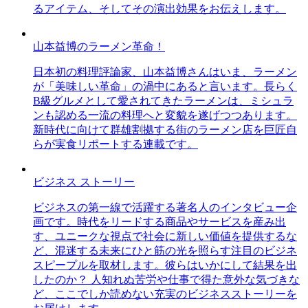
るアイテム、そしてその演出効果をお伝えします。
山本益博のラーメン革命！
日本初の料理評論家、山本益博さんはいま、ラーメン
が「美味しい革命」の渦中にあると言います。長らく
B級グルメとして愛されてきたラーメンは、ミシュラ
ンも認める一流の料理へと変貌を遂げつつあります。
新時代に向けて群雄割拠する街のラーメン店を巨匠自
らが実食リポートする連載です。
ビジネス ストーリー
ビジネスの第一線で活躍する著名人のインタビュー企
画です。時代をリードする商品やサービスを産み出
す、ユニークな視点で社会に新しい価値を提供するな
ど、混迷する未来にひと筋の光を照らす注目のビジネ
スピープルを取材します。彼らはいかにして結果を出
したのか？ 人知れぬ苦労や仕事で得た意外な気づきな
ど、ここでしか読めない充実のビジネスストーリーを