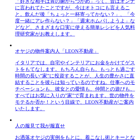
「好きな相手は胃の腑からつかめ」って、昔はオンナ
に言われてたことですが、今はオトコにも言えるこ
と。飲んだ後「ちょっと一杯寄ってかない？」、「今
度一緒にアレ作らない？」「週末ホムパしようよ」な
どなど、さまざまな口実に使える簡単レシピを人気料
理研究家がお教えします。
オヤジの物件案内人「LEON不動産」
イタリアでは、自宅やインテリアにお金をかけてゲス
トをもてなします。もちろん自らも。もっとも過ごす
時間の長い”家”に投資することが、人生の豊かさに直
結することを彼らは知っているのですね。仕事へのモ
チベーションも、彼女との愛情も、仲間との遊びも、
すべてはお気に入りの”家”で育まれます。世の物件を
モテるか否か！という目線で、LEON不動産がご案内
いたします。
人の服見て我が服直せ
お洒落オヤジの実例をもとに、着こなし術とキーとな