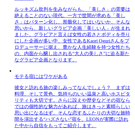
ルッキズム批判を生みながらも、「美しさ」の需要は
絶えることのない現代。一方で世間が求める「美し
さ」はパターン化し、形骸化してはいないか、そんな
思いから、新しいグラビア企画「美しい人」が生まれ
ました。グラビアと言えば女性の若さとボディを売り
にした企画が多い中、女性であるKaori Oguriさんをプ
ロデューサーに据え、豊かな人生経験を持つ女性たち
の、内面から醸し出される“大人の美しさ”に迫る新た
なグラビア企画となります。
モテる宿にはワケがある
彼女と訪れる旅の楽しみってなんでしょう？ まずは
料理、そして景色。気持ちのいい温泉と高いホスピタ
リティも大切です。さらに設えや歴史などその宿なら
ではの個性的な魅力があれば、旅はきっと素晴らしい
思い出になるはず。そんな恋するふたりの大切な旅時
間を演出する“ハズさない”宿を、LEONが実際に訪れ
た中から自信をもってご紹介します。