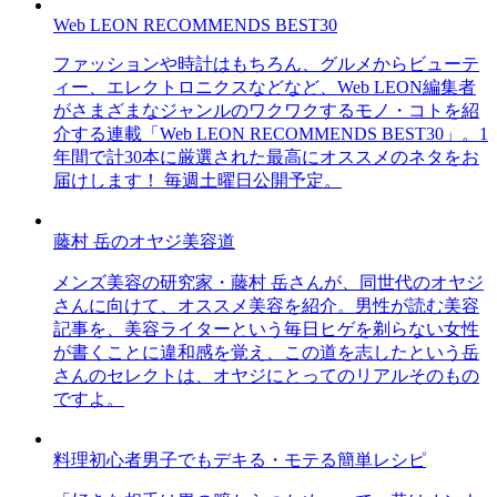
Web LEON RECOMMENDS BEST30
ファッションや時計はもちろん、グルメからビューテ
ィー、エレクトロニクスなどなど、Web LEON編集者
がさまざまなジャンルのワクワクするモノ・コトを紹
介する連載「Web LEON RECOMMENDS BEST30」。1
年間で計30本に厳選された最高にオススメのネタをお
届けします！ 毎週土曜日公開予定。
藤村 岳のオヤジ美容道
メンズ美容の研究家・藤村 岳さんが、同世代のオヤジ
さんに向けて、オススメ美容を紹介。男性が読む美容
記事を、美容ライターという毎日ヒゲを剃らない女性
が書くことに違和感を覚え、この道を志したという岳
さんのセレクトは、オヤジにとってのリアルそのもの
ですよ。
料理初心者男子でもデキる・モテる簡単レシピ