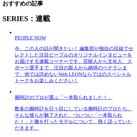
おすすめの記事
SERIES：連載
PEOPLE NOW
今、この人の話が聞きたい！ 編集部が独自の目線でセ
レクトした注目ピープルのオリジナルインタビューを
お届けする連載コーナーです。芸能人から文化人、ス
ポーツ選手まで、注目の新人から納得のベテランま
で、他では読めないWeb LEONならではのスペシャル
トークをお楽しみください！
腕時計のプロが選ぶ「一本取られました！」
数多の腕時計を日々目にしている腕時計のプロたち。
そんな彼らが魅了された、ついつい「一本取られ
た！」と膝を打ったモデルについて、熱く語っていた
だきます。