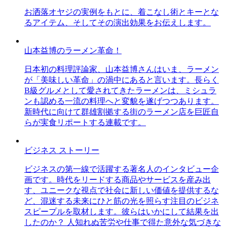
お洒落オヤジの実例をもとに、着こなし術とキーとな
るアイテム、そしてその演出効果をお伝えします。
山本益博のラーメン革命！
日本初の料理評論家、山本益博さんはいま、ラーメン
が「美味しい革命」の渦中にあると言います。長らく
B級グルメとして愛されてきたラーメンは、ミシュラ
ンも認める一流の料理へと変貌を遂げつつあります。
新時代に向けて群雄割拠する街のラーメン店を巨匠自
らが実食リポートする連載です。
ビジネス ストーリー
ビジネスの第一線で活躍する著名人のインタビュー企
画です。時代をリードする商品やサービスを産み出
す、ユニークな視点で社会に新しい価値を提供するな
ど、混迷する未来にひと筋の光を照らす注目のビジネ
スピープルを取材します。彼らはいかにして結果を出
したのか？ 人知れぬ苦労や仕事で得た意外な気づきな