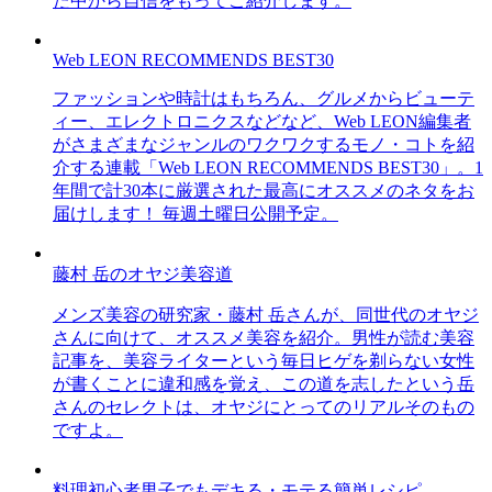
た中から自信をもってご紹介します。
Web LEON RECOMMENDS BEST30
ファッションや時計はもちろん、グルメからビューテ
ィー、エレクトロニクスなどなど、Web LEON編集者
がさまざまなジャンルのワクワクするモノ・コトを紹
介する連載「Web LEON RECOMMENDS BEST30」。1
年間で計30本に厳選された最高にオススメのネタをお
届けします！ 毎週土曜日公開予定。
藤村 岳のオヤジ美容道
メンズ美容の研究家・藤村 岳さんが、同世代のオヤジ
さんに向けて、オススメ美容を紹介。男性が読む美容
記事を、美容ライターという毎日ヒゲを剃らない女性
が書くことに違和感を覚え、この道を志したという岳
さんのセレクトは、オヤジにとってのリアルそのもの
ですよ。
料理初心者男子でもデキる・モテる簡単レシピ