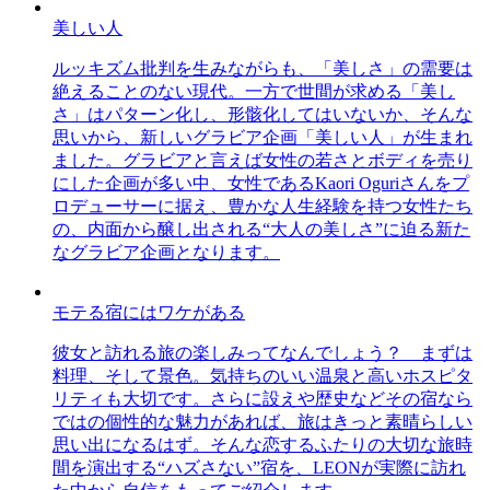
美しい人
ルッキズム批判を生みながらも、「美しさ」の需要は
絶えることのない現代。一方で世間が求める「美し
さ」はパターン化し、形骸化してはいないか、そんな
思いから、新しいグラビア企画「美しい人」が生まれ
ました。グラビアと言えば女性の若さとボディを売り
にした企画が多い中、女性であるKaori Oguriさんをプ
ロデューサーに据え、豊かな人生経験を持つ女性たち
の、内面から醸し出される“大人の美しさ”に迫る新た
なグラビア企画となります。
モテる宿にはワケがある
彼女と訪れる旅の楽しみってなんでしょう？ まずは
料理、そして景色。気持ちのいい温泉と高いホスピタ
リティも大切です。さらに設えや歴史などその宿なら
ではの個性的な魅力があれば、旅はきっと素晴らしい
思い出になるはず。そんな恋するふたりの大切な旅時
間を演出する“ハズさない”宿を、LEONが実際に訪れ