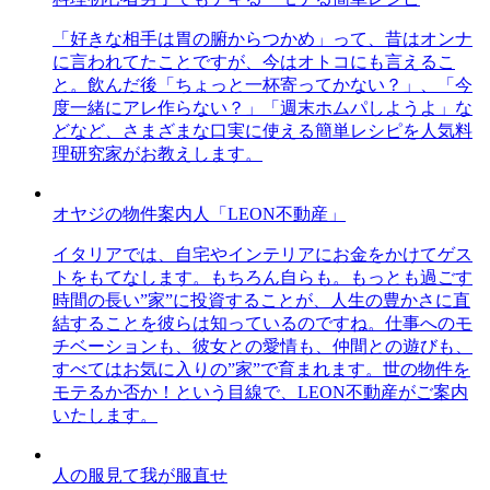
「好きな相手は胃の腑からつかめ」って、昔はオンナ
に言われてたことですが、今はオトコにも言えるこ
と。飲んだ後「ちょっと一杯寄ってかない？」、「今
度一緒にアレ作らない？」「週末ホムパしようよ」な
どなど、さまざまな口実に使える簡単レシピを人気料
理研究家がお教えします。
オヤジの物件案内人「LEON不動産」
イタリアでは、自宅やインテリアにお金をかけてゲス
トをもてなします。もちろん自らも。もっとも過ごす
時間の長い”家”に投資することが、人生の豊かさに直
結することを彼らは知っているのですね。仕事へのモ
チベーションも、彼女との愛情も、仲間との遊びも、
すべてはお気に入りの”家”で育まれます。世の物件を
モテるか否か！という目線で、LEON不動産がご案内
いたします。
人の服見て我が服直せ