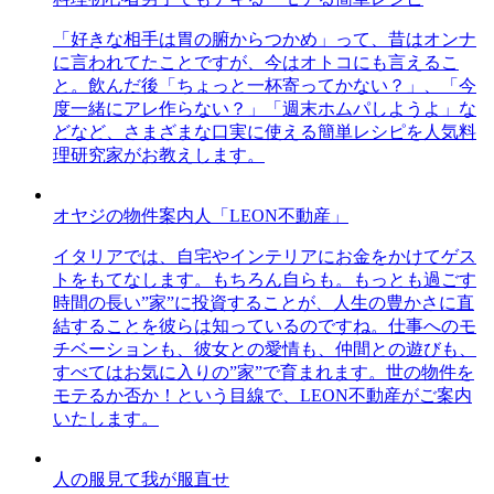
「好きな相手は胃の腑からつかめ」って、昔はオンナ
に言われてたことですが、今はオトコにも言えるこ
と。飲んだ後「ちょっと一杯寄ってかない？」、「今
度一緒にアレ作らない？」「週末ホムパしようよ」な
どなど、さまざまな口実に使える簡単レシピを人気料
理研究家がお教えします。
オヤジの物件案内人「LEON不動産」
イタリアでは、自宅やインテリアにお金をかけてゲス
トをもてなします。もちろん自らも。もっとも過ごす
時間の長い”家”に投資することが、人生の豊かさに直
結することを彼らは知っているのですね。仕事へのモ
チベーションも、彼女との愛情も、仲間との遊びも、
すべてはお気に入りの”家”で育まれます。世の物件を
モテるか否か！という目線で、LEON不動産がご案内
いたします。
人の服見て我が服直せ