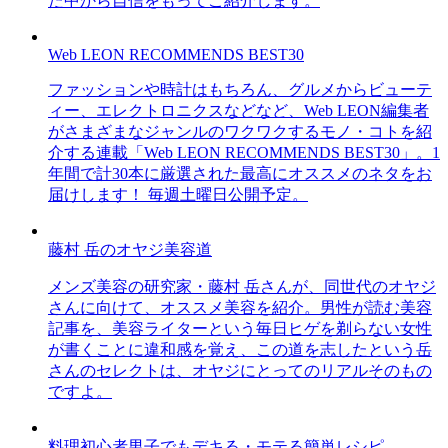
た中から自信をもってご紹介します。
Web LEON RECOMMENDS BEST30
ファッションや時計はもちろん、グルメからビューテ
ィー、エレクトロニクスなどなど、Web LEON編集者
がさまざまなジャンルのワクワクするモノ・コトを紹
介する連載「Web LEON RECOMMENDS BEST30」。1
年間で計30本に厳選された最高にオススメのネタをお
届けします！ 毎週土曜日公開予定。
藤村 岳のオヤジ美容道
メンズ美容の研究家・藤村 岳さんが、同世代のオヤジ
さんに向けて、オススメ美容を紹介。男性が読む美容
記事を、美容ライターという毎日ヒゲを剃らない女性
が書くことに違和感を覚え、この道を志したという岳
さんのセレクトは、オヤジにとってのリアルそのもの
ですよ。
料理初心者男子でもデキる・モテる簡単レシピ