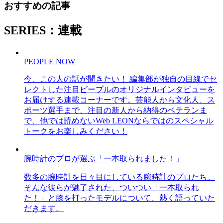
おすすめの記事
SERIES：連載
PEOPLE NOW
今、この人の話が聞きたい！ 編集部が独自の目線でセ
レクトした注目ピープルのオリジナルインタビューを
お届けする連載コーナーです。芸能人から文化人、ス
ポーツ選手まで、注目の新人から納得のベテランま
で、他では読めないWeb LEONならではのスペシャル
トークをお楽しみください！
腕時計のプロが選ぶ「一本取られました！」
数多の腕時計を日々目にしている腕時計のプロたち。
そんな彼らが魅了された、ついつい「一本取られ
た！」と膝を打ったモデルについて、熱く語っていた
だきます。