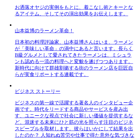
お洒落オヤジの実例をもとに、着こなし術とキーとな
るアイテム、そしてその演出効果をお伝えします。
山本益博のラーメン革命！
日本初の料理評論家、山本益博さんはいま、ラーメン
が「美味しい革命」の渦中にあると言います。長らく
B級グルメとして愛されてきたラーメンは、ミシュラ
ンも認める一流の料理へと変貌を遂げつつあります。
新時代に向けて群雄割拠する街のラーメン店を巨匠自
らが実食リポートする連載です。
ビジネス ストーリー
ビジネスの第一線で活躍する著名人のインタビュー企
画です。時代をリードする商品やサービスを産み出
す、ユニークな視点で社会に新しい価値を提供するな
ど、混迷する未来にひと筋の光を照らす注目のビジネ
スピープルを取材します。彼らはいかにして結果を出
したのか？ 人知れぬ苦労や仕事で得た意外な気づきな