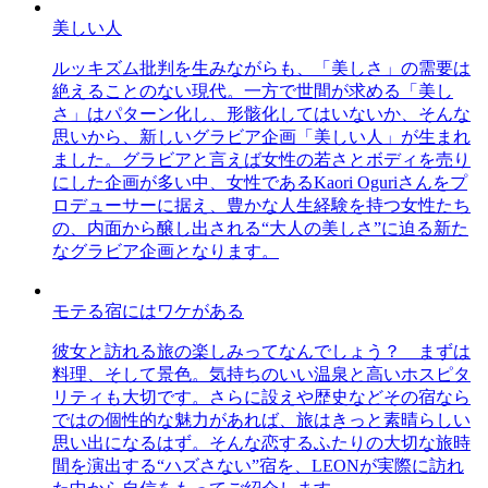
美しい人
ルッキズム批判を生みながらも、「美しさ」の需要は
絶えることのない現代。一方で世間が求める「美し
さ」はパターン化し、形骸化してはいないか、そんな
思いから、新しいグラビア企画「美しい人」が生まれ
ました。グラビアと言えば女性の若さとボディを売り
にした企画が多い中、女性であるKaori Oguriさんをプ
ロデューサーに据え、豊かな人生経験を持つ女性たち
の、内面から醸し出される“大人の美しさ”に迫る新た
なグラビア企画となります。
モテる宿にはワケがある
彼女と訪れる旅の楽しみってなんでしょう？ まずは
料理、そして景色。気持ちのいい温泉と高いホスピタ
リティも大切です。さらに設えや歴史などその宿なら
ではの個性的な魅力があれば、旅はきっと素晴らしい
思い出になるはず。そんな恋するふたりの大切な旅時
間を演出する“ハズさない”宿を、LEONが実際に訪れ