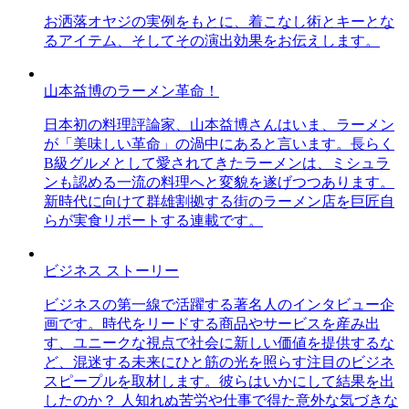
お洒落オヤジの実例をもとに、着こなし術とキーとな
るアイテム、そしてその演出効果をお伝えします。
山本益博のラーメン革命！
日本初の料理評論家、山本益博さんはいま、ラーメン
が「美味しい革命」の渦中にあると言います。長らく
B級グルメとして愛されてきたラーメンは、ミシュラ
ンも認める一流の料理へと変貌を遂げつつあります。
新時代に向けて群雄割拠する街のラーメン店を巨匠自
らが実食リポートする連載です。
ビジネス ストーリー
ビジネスの第一線で活躍する著名人のインタビュー企
画です。時代をリードする商品やサービスを産み出
す、ユニークな視点で社会に新しい価値を提供するな
ど、混迷する未来にひと筋の光を照らす注目のビジネ
スピープルを取材します。彼らはいかにして結果を出
したのか？ 人知れぬ苦労や仕事で得た意外な気づきな