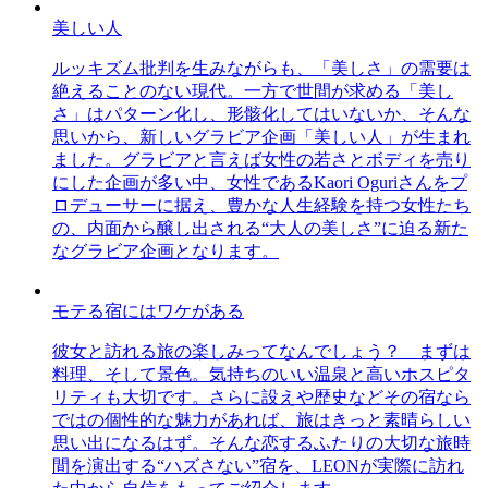
美しい人
ルッキズム批判を生みながらも、「美しさ」の需要は
絶えることのない現代。一方で世間が求める「美し
さ」はパターン化し、形骸化してはいないか、そんな
思いから、新しいグラビア企画「美しい人」が生まれ
ました。グラビアと言えば女性の若さとボディを売り
にした企画が多い中、女性であるKaori Oguriさんをプ
ロデューサーに据え、豊かな人生経験を持つ女性たち
の、内面から醸し出される“大人の美しさ”に迫る新た
なグラビア企画となります。
モテる宿にはワケがある
彼女と訪れる旅の楽しみってなんでしょう？ まずは
料理、そして景色。気持ちのいい温泉と高いホスピタ
リティも大切です。さらに設えや歴史などその宿なら
ではの個性的な魅力があれば、旅はきっと素晴らしい
思い出になるはず。そんな恋するふたりの大切な旅時
間を演出する“ハズさない”宿を、LEONが実際に訪れ