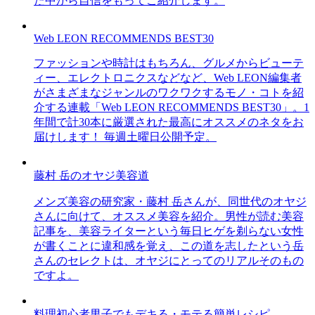
た中から自信をもってご紹介します。
Web LEON RECOMMENDS BEST30
ファッションや時計はもちろん、グルメからビューテ
ィー、エレクトロニクスなどなど、Web LEON編集者
がさまざまなジャンルのワクワクするモノ・コトを紹
介する連載「Web LEON RECOMMENDS BEST30」。1
年間で計30本に厳選された最高にオススメのネタをお
届けします！ 毎週土曜日公開予定。
藤村 岳のオヤジ美容道
メンズ美容の研究家・藤村 岳さんが、同世代のオヤジ
さんに向けて、オススメ美容を紹介。男性が読む美容
記事を、美容ライターという毎日ヒゲを剃らない女性
が書くことに違和感を覚え、この道を志したという岳
さんのセレクトは、オヤジにとってのリアルそのもの
ですよ。
料理初心者男子でもデキる・モテる簡単レシピ