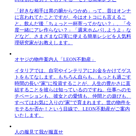
「好きな相手は胃の腑からつかめ」って、昔はオンナ
に言われてたことですが、今はオトコにも言えるこ
と。飲んだ後「ちょっと一杯寄ってかない？」、「今
度一緒にアレ作らない？」「週末ホムパしようよ」な
どなど、さまざまな口実に使える簡単レシピを人気料
理研究家がお教えします。
オヤジの物件案内人「LEON不動産」
イタリアでは、自宅やインテリアにお金をかけてゲス
トをもてなします。もちろん自らも。もっとも過ごす
時間の長い”家”に投資することが、人生の豊かさに直
結することを彼らは知っているのですね。仕事へのモ
チベーションも、彼女との愛情も、仲間との遊びも、
すべてはお気に入りの”家”で育まれます。世の物件を
モテるか否か！という目線で、LEON不動産がご案内
いたします。
人の服見て我が服直せ