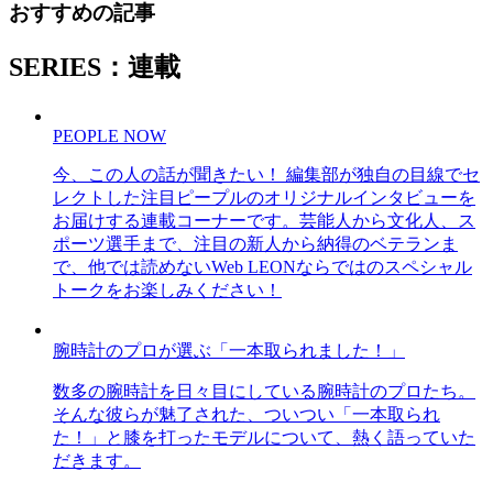
おすすめの記事
SERIES：連載
PEOPLE NOW
今、この人の話が聞きたい！ 編集部が独自の目線でセ
レクトした注目ピープルのオリジナルインタビューを
お届けする連載コーナーです。芸能人から文化人、ス
ポーツ選手まで、注目の新人から納得のベテランま
で、他では読めないWeb LEONならではのスペシャル
トークをお楽しみください！
腕時計のプロが選ぶ「一本取られました！」
数多の腕時計を日々目にしている腕時計のプロたち。
そんな彼らが魅了された、ついつい「一本取られ
た！」と膝を打ったモデルについて、熱く語っていた
だきます。