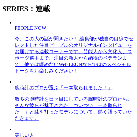
SERIES：連載
PEOPLE NOW
今、この人の話が聞きたい！ 編集部が独自の目線でセ
レクトした注目ピープルのオリジナルインタビューを
お届けする連載コーナーです。芸能人から文化人、ス
ポーツ選手まで、注目の新人から納得のベテランま
で、他では読めないWeb LEONならではのスペシャル
トークをお楽しみください！
腕時計のプロが選ぶ「一本取られました！」
数多の腕時計を日々目にしている腕時計のプロたち。
そんな彼らが魅了された、ついつい「一本取られ
た！」と膝を打ったモデルについて、熱く語っていた
だきます。
美しい人