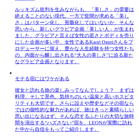
ルッキズム批判を生みながらも、「美しさ」の需要は
絶えることのない現代。一方で世間が求める「美し
さ」はパターン化し、形骸化してはいないか、そんな
思いから、新しいグラビア企画「美しい人」が生まれ
ました。グラビアと言えば女性の若さとボディを売り
にした企画が多い中、女性であるKaori Oguriさんをプ
ロデューサーに据え、豊かな人生経験を持つ女性たち
の、内面から醸し出される“大人の美しさ”に迫る新た
なグラビア企画となります。
モテる宿にはワケがある
彼女と訪れる旅の楽しみってなんでしょう？ まずは
料理、そして景色。気持ちのいい温泉と高いホスピタ
リティも大切です。さらに設えや歴史などその宿なら
ではの個性的な魅力があれば、旅はきっと素晴らしい
思い出になるはず。そんな恋するふたりの大切な旅時
間を演出する“ハズさない”宿を、LEONが実際に訪れ
た中から自信をもってご紹介します。