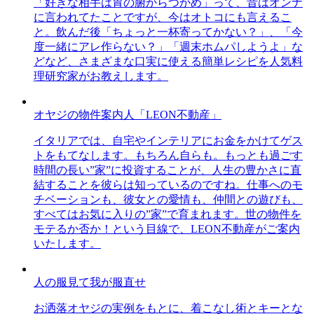
「好きな相手は胃の腑からつかめ」って、昔はオンナ
に言われてたことですが、今はオトコにも言えるこ
と。飲んだ後「ちょっと一杯寄ってかない？」、「今
度一緒にアレ作らない？」「週末ホムパしようよ」な
どなど、さまざまな口実に使える簡単レシピを人気料
理研究家がお教えします。
オヤジの物件案内人「LEON不動産」
イタリアでは、自宅やインテリアにお金をかけてゲス
トをもてなします。もちろん自らも。もっとも過ごす
時間の長い”家”に投資することが、人生の豊かさに直
結することを彼らは知っているのですね。仕事へのモ
チベーションも、彼女との愛情も、仲間との遊びも、
すべてはお気に入りの”家”で育まれます。世の物件を
モテるか否か！という目線で、LEON不動産がご案内
いたします。
人の服見て我が服直せ
お洒落オヤジの実例をもとに、着こなし術とキーとな