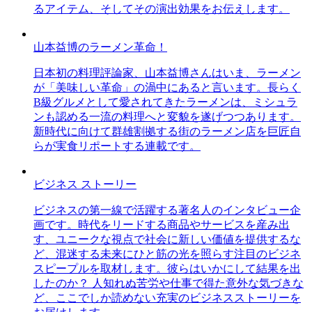
るアイテム、そしてその演出効果をお伝えします。
山本益博のラーメン革命！
日本初の料理評論家、山本益博さんはいま、ラーメン
が「美味しい革命」の渦中にあると言います。長らく
B級グルメとして愛されてきたラーメンは、ミシュラ
ンも認める一流の料理へと変貌を遂げつつあります。
新時代に向けて群雄割拠する街のラーメン店を巨匠自
らが実食リポートする連載です。
ビジネス ストーリー
ビジネスの第一線で活躍する著名人のインタビュー企
画です。時代をリードする商品やサービスを産み出
す、ユニークな視点で社会に新しい価値を提供するな
ど、混迷する未来にひと筋の光を照らす注目のビジネ
スピープルを取材します。彼らはいかにして結果を出
したのか？ 人知れぬ苦労や仕事で得た意外な気づきな
ど、ここでしか読めない充実のビジネスストーリーを