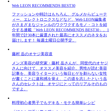
Web LEON RECOMMENDS BEST30
ファッションや時計はもちろん、グルメからビューテ
ィー、エレクトロニクスなどなど、Web LEON編集者
がさまざまなジャンルのワクワクするモノ・コトを紹
介する連載「Web LEON RECOMMENDS BEST30」。1
年間で計30本に厳選された最高にオススメのネタをお
届けします！ 毎週土曜日公開予定。
藤村 岳のオヤジ美容道
メンズ美容の研究家・藤村 岳さんが、同世代のオヤジ
さんに向けて、オススメ美容を紹介。男性が読む美容
記事を、美容ライターという毎日ヒゲを剃らない女性
が書くことに違和感を覚え、この道を志したという岳
さんのセレクトは、オヤジにとってのリアルそのもの
ですよ。
料理初心者男子でもデキる・モテる簡単レシピ