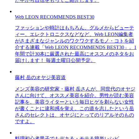
た中から自信をもってご紹介します。
Web LEON RECOMMENDS BEST30
ファッションや時計はもちろん、グルメからビューテ
ィー、エレクトロニクスなどなど、Web LEON編集者
がさまざまなジャンルのワクワクするモノ・コトを紹
介する連載「Web LEON RECOMMENDS BEST30」。1
年間で計30本に厳選された最高にオススメのネタをお
届けします！ 毎週土曜日公開予定。
藤村 岳のオヤジ美容道
メンズ美容の研究家・藤村 岳さんが、同世代のオヤジ
さんに向けて、オススメ美容を紹介。男性が読む美容
記事を、美容ライターという毎日ヒゲを剃らない女性
が書くことに違和感を覚え、この道を志したという岳
さんのセレクトは、オヤジにとってのリアルそのもの
ですよ。
料理初心者男子でもデキる・モテる簡単レシピ