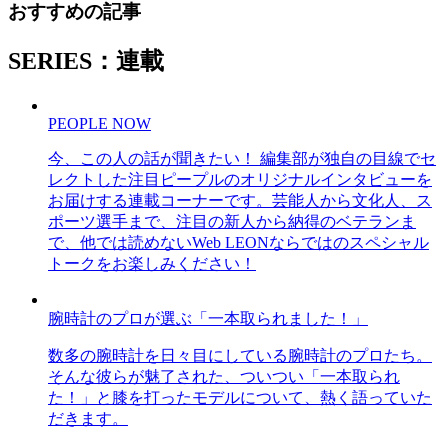
おすすめの記事
SERIES：連載
PEOPLE NOW
今、この人の話が聞きたい！ 編集部が独自の目線でセ
レクトした注目ピープルのオリジナルインタビューを
お届けする連載コーナーです。芸能人から文化人、ス
ポーツ選手まで、注目の新人から納得のベテランま
で、他では読めないWeb LEONならではのスペシャル
トークをお楽しみください！
腕時計のプロが選ぶ「一本取られました！」
数多の腕時計を日々目にしている腕時計のプロたち。
そんな彼らが魅了された、ついつい「一本取られ
た！」と膝を打ったモデルについて、熱く語っていた
だきます。