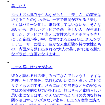
美しい人
ルッキズム批判を生みながらも、「美しさ」の需要は
絶えることのない現代。一方で世間が求める「美し
さ」はパターン化し、形骸化してはいないか、そんな
思いから、新しいグラビア企画「美しい人」が生まれ
ました。グラビアと言えば女性の若さとボディを売り
にした企画が多い中、女性であるKaori Oguriさんをプ
ロデューサーに据え、豊かな人生経験を持つ女性たち
の、内面から醸し出される“大人の美しさ”に迫る新た
なグラビア企画となります。
モテる宿にはワケがある
彼女と訪れる旅の楽しみってなんでしょう？ まずは
料理、そして景色。気持ちのいい温泉と高いホスピタ
リティも大切です。さらに設えや歴史などその宿なら
ではの個性的な魅力があれば、旅はきっと素晴らしい
思い出になるはず。そんな恋するふたりの大切な旅時
間を演出する“ハズさない”宿を、LEONが実際に訪れ