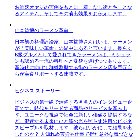
お洒落オヤジの実例をもとに、着こなし術とキーとな
るアイテム、そしてその演出効果をお伝えします。
山本益博のラーメン革命！
日本初の料理評論家、山本益博さんはいま、ラーメン
が「美味しい革命」の渦中にあると言います。長らく
B級グルメとして愛されてきたラーメンは、ミシュラ
ンも認める一流の料理へと変貌を遂げつつあります。
新時代に向けて群雄割拠する街のラーメン店を巨匠自
らが実食リポートする連載です。
ビジネス ストーリー
ビジネスの第一線で活躍する著名人のインタビュー企
画です。時代をリードする商品やサービスを産み出
す、ユニークな視点で社会に新しい価値を提供するな
ど、混迷する未来にひと筋の光を照らす注目のビジネ
スピープルを取材します。彼らはいかにして結果を出
したのか？ 人知れぬ苦労や仕事で得た意外な気づきな