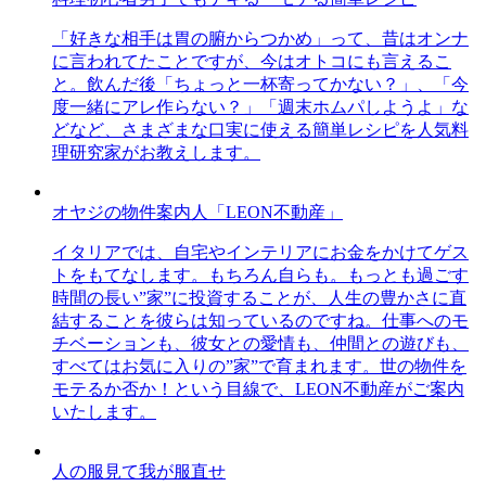
「好きな相手は胃の腑からつかめ」って、昔はオンナ
に言われてたことですが、今はオトコにも言えるこ
と。飲んだ後「ちょっと一杯寄ってかない？」、「今
度一緒にアレ作らない？」「週末ホムパしようよ」な
どなど、さまざまな口実に使える簡単レシピを人気料
理研究家がお教えします。
オヤジの物件案内人「LEON不動産」
イタリアでは、自宅やインテリアにお金をかけてゲス
トをもてなします。もちろん自らも。もっとも過ごす
時間の長い”家”に投資することが、人生の豊かさに直
結することを彼らは知っているのですね。仕事へのモ
チベーションも、彼女との愛情も、仲間との遊びも、
すべてはお気に入りの”家”で育まれます。世の物件を
モテるか否か！という目線で、LEON不動産がご案内
いたします。
人の服見て我が服直せ