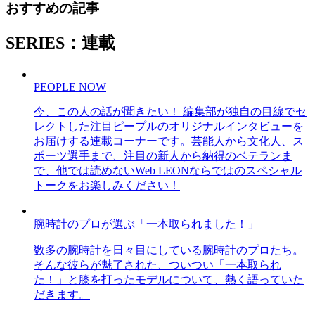
おすすめの記事
SERIES：連載
PEOPLE NOW
今、この人の話が聞きたい！ 編集部が独自の目線でセ
レクトした注目ピープルのオリジナルインタビューを
お届けする連載コーナーです。芸能人から文化人、ス
ポーツ選手まで、注目の新人から納得のベテランま
で、他では読めないWeb LEONならではのスペシャル
トークをお楽しみください！
腕時計のプロが選ぶ「一本取られました！」
数多の腕時計を日々目にしている腕時計のプロたち。
そんな彼らが魅了された、ついつい「一本取られ
た！」と膝を打ったモデルについて、熱く語っていた
だきます。