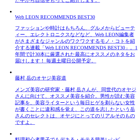
た中から自信をもってご紹介します。
Web LEON RECOMMENDS BEST30
ファッションや時計はもちろん、グルメからビューテ
ィー、エレクトロニクスなどなど、Web LEON編集者
がさまざまなジャンルのワクワクするモノ・コトを紹
介する連載「Web LEON RECOMMENDS BEST30」。1
年間で計30本に厳選された最高にオススメのネタをお
届けします！ 毎週土曜日公開予定。
藤村 岳のオヤジ美容道
メンズ美容の研究家・藤村 岳さんが、同世代のオヤジ
さんに向けて、オススメ美容を紹介。男性が読む美容
記事を、美容ライターという毎日ヒゲを剃らない女性
が書くことに違和感を覚え、この道を志したという岳
さんのセレクトは、オヤジにとってのリアルそのもの
ですよ。
料理初心者男子でもデキる・モテる簡単レシピ