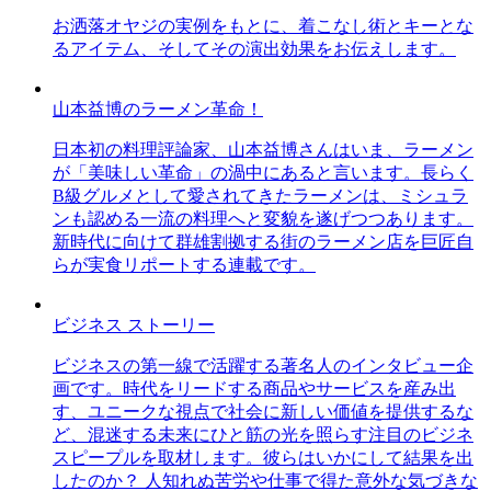
お洒落オヤジの実例をもとに、着こなし術とキーとな
るアイテム、そしてその演出効果をお伝えします。
山本益博のラーメン革命！
日本初の料理評論家、山本益博さんはいま、ラーメン
が「美味しい革命」の渦中にあると言います。長らく
B級グルメとして愛されてきたラーメンは、ミシュラ
ンも認める一流の料理へと変貌を遂げつつあります。
新時代に向けて群雄割拠する街のラーメン店を巨匠自
らが実食リポートする連載です。
ビジネス ストーリー
ビジネスの第一線で活躍する著名人のインタビュー企
画です。時代をリードする商品やサービスを産み出
す、ユニークな視点で社会に新しい価値を提供するな
ど、混迷する未来にひと筋の光を照らす注目のビジネ
スピープルを取材します。彼らはいかにして結果を出
したのか？ 人知れぬ苦労や仕事で得た意外な気づきな