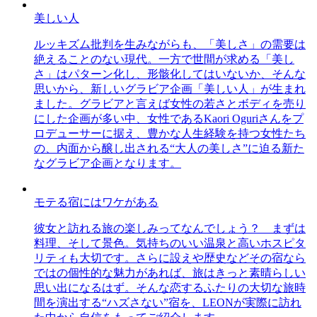
美しい人
ルッキズム批判を生みながらも、「美しさ」の需要は
絶えることのない現代。一方で世間が求める「美し
さ」はパターン化し、形骸化してはいないか、そんな
思いから、新しいグラビア企画「美しい人」が生まれ
ました。グラビアと言えば女性の若さとボディを売り
にした企画が多い中、女性であるKaori Oguriさんをプ
ロデューサーに据え、豊かな人生経験を持つ女性たち
の、内面から醸し出される“大人の美しさ”に迫る新た
なグラビア企画となります。
モテる宿にはワケがある
彼女と訪れる旅の楽しみってなんでしょう？ まずは
料理、そして景色。気持ちのいい温泉と高いホスピタ
リティも大切です。さらに設えや歴史などその宿なら
ではの個性的な魅力があれば、旅はきっと素晴らしい
思い出になるはず。そんな恋するふたりの大切な旅時
間を演出する“ハズさない”宿を、LEONが実際に訪れ