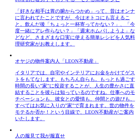
「好きな相手は胃の腑からつかめ」って、昔はオンナ
に言われてたことですが、今はオトコにも言えるこ
と。飲んだ後「ちょっと一杯寄ってかない？」、「今
度一緒にアレ作らない？」「週末ホムパしようよ」な
どなど、さまざまな口実に使える簡単レシピを人気料
理研究家がお教えします。
オヤジの物件案内人「LEON不動産」
イタリアでは、自宅やインテリアにお金をかけてゲス
トをもてなします。もちろん自らも。もっとも過ごす
時間の長い”家”に投資することが、人生の豊かさに直
結することを彼らは知っているのですね。仕事へのモ
チベーションも、彼女との愛情も、仲間との遊びも、
すべてはお気に入りの”家”で育まれます。世の物件を
モテるか否か！という目線で、LEON不動産がご案内
いたします。
人の服見て我が服直せ