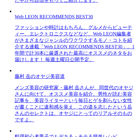
た中から自信をもってご紹介します。
Web LEON RECOMMENDS BEST30
ファッションや時計はもちろん、グルメからビューテ
ィー、エレクトロニクスなどなど、Web LEON編集者
がさまざまなジャンルのワクワクするモノ・コトを紹
介する連載「Web LEON RECOMMENDS BEST30」。1
年間で計30本に厳選された最高にオススメのネタをお
届けします！ 毎週土曜日公開予定。
藤村 岳のオヤジ美容道
メンズ美容の研究家・藤村 岳さんが、同世代のオヤジ
さんに向けて、オススメ美容を紹介。男性が読む美容
記事を、美容ライターという毎日ヒゲを剃らない女性
が書くことに違和感を覚え、この道を志したという岳
さんのセレクトは、オヤジにとってのリアルそのもの
ですよ。
料理初心者男子でもデキる・モテる簡単レシピ