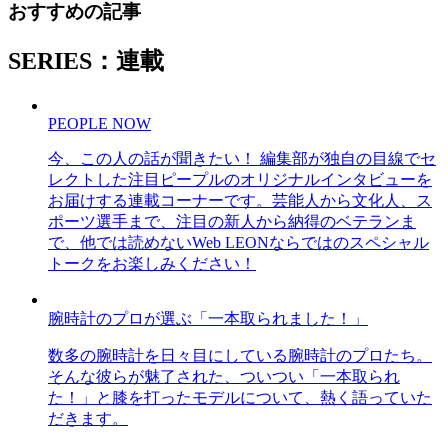
おすすめの記事
SERIES：連載
PEOPLE NOW
今、この人の話が聞きたい！ 編集部が独自の目線でセ
レクトした注目ピープルのオリジナルインタビューを
お届けする連載コーナーです。芸能人から文化人、ス
ポーツ選手まで、注目の新人から納得のベテランま
で、他では読めないWeb LEONならではのスペシャル
トークをお楽しみください！
腕時計のプロが選ぶ「一本取られました！」
数多の腕時計を日々目にしている腕時計のプロたち。
そんな彼らが魅了された、ついつい「一本取られ
た！」と膝を打ったモデルについて、熱く語っていた
だきます。