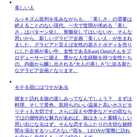
美しい人
ルッキズム批判を生みながらも、「美しさ」の需要は
絶えることのない現代。一方で世間が求める「美し
さ」はパターン化し、形骸化してはいないか、そんな
思いから、新しいグラビア企画「美しい人」が生まれ
ました。グラビアと言えば女性の若さとボディを売り
にした企画が多い中、女性であるKaori Oguriさんをプ
ロデューサーに据え、豊かな人生経験を持つ女性たち
の、内面から醸し出される“大人の美しさ”に迫る新た
なグラビア企画となります。
モテる宿にはワケがある
彼女と訪れる旅の楽しみってなんでしょう？ まずは
料理、そして景色。気持ちのいい温泉と高いホスピタ
リティも大切です。さらに設えや歴史などその宿なら
ではの個性的な魅力があれば、旅はきっと素晴らしい
思い出になるはず。そんな恋するふたりの大切な旅時
間を演出する“ハズさない”宿を、LEONが実際に訪れ