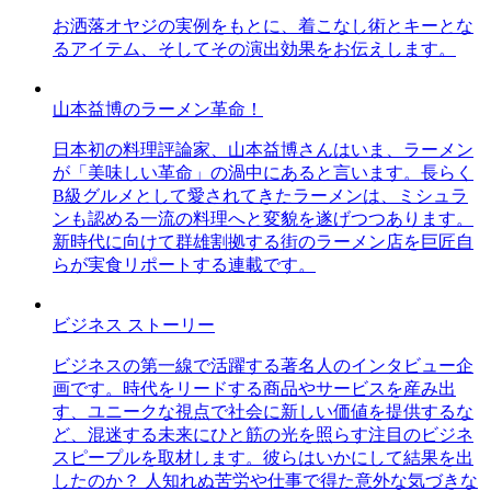
お洒落オヤジの実例をもとに、着こなし術とキーとな
るアイテム、そしてその演出効果をお伝えします。
山本益博のラーメン革命！
日本初の料理評論家、山本益博さんはいま、ラーメン
が「美味しい革命」の渦中にあると言います。長らく
B級グルメとして愛されてきたラーメンは、ミシュラ
ンも認める一流の料理へと変貌を遂げつつあります。
新時代に向けて群雄割拠する街のラーメン店を巨匠自
らが実食リポートする連載です。
ビジネス ストーリー
ビジネスの第一線で活躍する著名人のインタビュー企
画です。時代をリードする商品やサービスを産み出
す、ユニークな視点で社会に新しい価値を提供するな
ど、混迷する未来にひと筋の光を照らす注目のビジネ
スピープルを取材します。彼らはいかにして結果を出
したのか？ 人知れぬ苦労や仕事で得た意外な気づきな