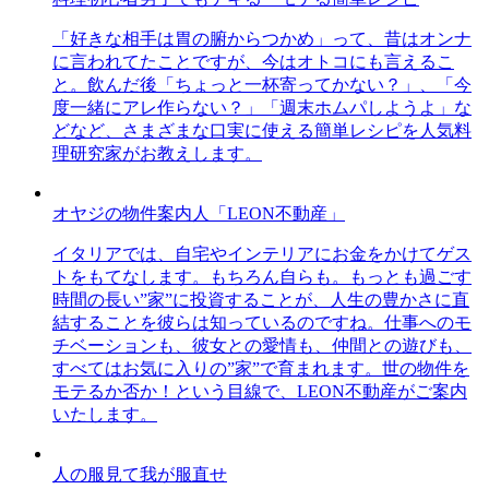
「好きな相手は胃の腑からつかめ」って、昔はオンナ
に言われてたことですが、今はオトコにも言えるこ
と。飲んだ後「ちょっと一杯寄ってかない？」、「今
度一緒にアレ作らない？」「週末ホムパしようよ」な
どなど、さまざまな口実に使える簡単レシピを人気料
理研究家がお教えします。
オヤジの物件案内人「LEON不動産」
イタリアでは、自宅やインテリアにお金をかけてゲス
トをもてなします。もちろん自らも。もっとも過ごす
時間の長い”家”に投資することが、人生の豊かさに直
結することを彼らは知っているのですね。仕事へのモ
チベーションも、彼女との愛情も、仲間との遊びも、
すべてはお気に入りの”家”で育まれます。世の物件を
モテるか否か！という目線で、LEON不動産がご案内
いたします。
人の服見て我が服直せ