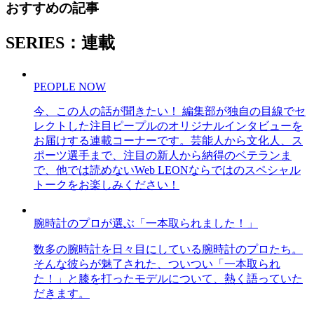
おすすめの記事
SERIES：連載
PEOPLE NOW
今、この人の話が聞きたい！ 編集部が独自の目線でセ
レクトした注目ピープルのオリジナルインタビューを
お届けする連載コーナーです。芸能人から文化人、ス
ポーツ選手まで、注目の新人から納得のベテランま
で、他では読めないWeb LEONならではのスペシャル
トークをお楽しみください！
腕時計のプロが選ぶ「一本取られました！」
数多の腕時計を日々目にしている腕時計のプロたち。
そんな彼らが魅了された、ついつい「一本取られ
た！」と膝を打ったモデルについて、熱く語っていた
だきます。