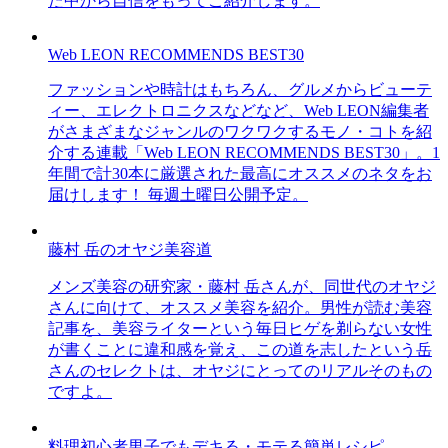
た中から自信をもってご紹介します。
Web LEON RECOMMENDS BEST30
ファッションや時計はもちろん、グルメからビューテ
ィー、エレクトロニクスなどなど、Web LEON編集者
がさまざまなジャンルのワクワクするモノ・コトを紹
介する連載「Web LEON RECOMMENDS BEST30」。1
年間で計30本に厳選された最高にオススメのネタをお
届けします！ 毎週土曜日公開予定。
藤村 岳のオヤジ美容道
メンズ美容の研究家・藤村 岳さんが、同世代のオヤジ
さんに向けて、オススメ美容を紹介。男性が読む美容
記事を、美容ライターという毎日ヒゲを剃らない女性
が書くことに違和感を覚え、この道を志したという岳
さんのセレクトは、オヤジにとってのリアルそのもの
ですよ。
料理初心者男子でもデキる・モテる簡単レシピ