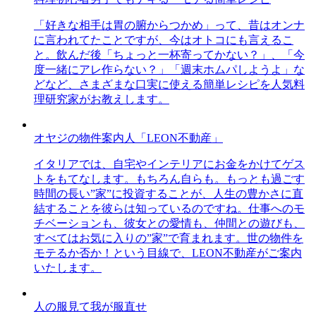
「好きな相手は胃の腑からつかめ」って、昔はオンナ
に言われてたことですが、今はオトコにも言えるこ
と。飲んだ後「ちょっと一杯寄ってかない？」、「今
度一緒にアレ作らない？」「週末ホムパしようよ」な
どなど、さまざまな口実に使える簡単レシピを人気料
理研究家がお教えします。
オヤジの物件案内人「LEON不動産」
イタリアでは、自宅やインテリアにお金をかけてゲス
トをもてなします。もちろん自らも。もっとも過ごす
時間の長い”家”に投資することが、人生の豊かさに直
結することを彼らは知っているのですね。仕事へのモ
チベーションも、彼女との愛情も、仲間との遊びも、
すべてはお気に入りの”家”で育まれます。世の物件を
モテるか否か！という目線で、LEON不動産がご案内
いたします。
人の服見て我が服直せ