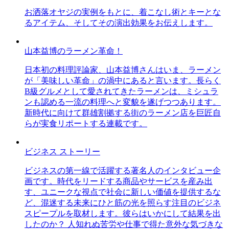
お洒落オヤジの実例をもとに、着こなし術とキーとな
るアイテム、そしてその演出効果をお伝えします。
山本益博のラーメン革命！
日本初の料理評論家、山本益博さんはいま、ラーメン
が「美味しい革命」の渦中にあると言います。長らく
B級グルメとして愛されてきたラーメンは、ミシュラ
ンも認める一流の料理へと変貌を遂げつつあります。
新時代に向けて群雄割拠する街のラーメン店を巨匠自
らが実食リポートする連載です。
ビジネス ストーリー
ビジネスの第一線で活躍する著名人のインタビュー企
画です。時代をリードする商品やサービスを産み出
す、ユニークな視点で社会に新しい価値を提供するな
ど、混迷する未来にひと筋の光を照らす注目のビジネ
スピープルを取材します。彼らはいかにして結果を出
したのか？ 人知れぬ苦労や仕事で得た意外な気づきな