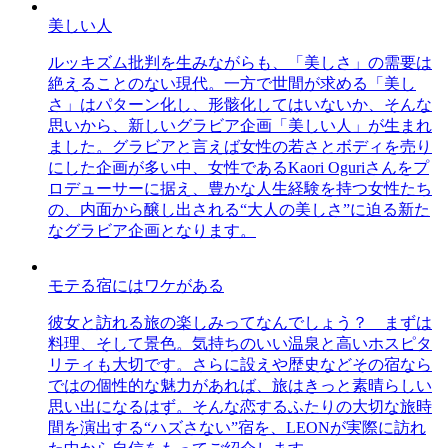
美しい人
ルッキズム批判を生みながらも、「美しさ」の需要は
絶えることのない現代。一方で世間が求める「美し
さ」はパターン化し、形骸化してはいないか、そんな
思いから、新しいグラビア企画「美しい人」が生まれ
ました。グラビアと言えば女性の若さとボディを売り
にした企画が多い中、女性であるKaori Oguriさんをプ
ロデューサーに据え、豊かな人生経験を持つ女性たち
の、内面から醸し出される“大人の美しさ”に迫る新た
なグラビア企画となります。
モテる宿にはワケがある
彼女と訪れる旅の楽しみってなんでしょう？ まずは
料理、そして景色。気持ちのいい温泉と高いホスピタ
リティも大切です。さらに設えや歴史などその宿なら
ではの個性的な魅力があれば、旅はきっと素晴らしい
思い出になるはず。そんな恋するふたりの大切な旅時
間を演出する“ハズさない”宿を、LEONが実際に訪れ