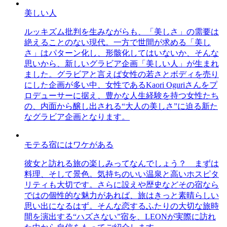
美しい人
ルッキズム批判を生みながらも、「美しさ」の需要は
絶えることのない現代。一方で世間が求める「美し
さ」はパターン化し、形骸化してはいないか、そんな
思いから、新しいグラビア企画「美しい人」が生まれ
ました。グラビアと言えば女性の若さとボディを売り
にした企画が多い中、女性であるKaori Oguriさんをプ
ロデューサーに据え、豊かな人生経験を持つ女性たち
の、内面から醸し出される“大人の美しさ”に迫る新た
なグラビア企画となります。
モテる宿にはワケがある
彼女と訪れる旅の楽しみってなんでしょう？ まずは
料理、そして景色。気持ちのいい温泉と高いホスピタ
リティも大切です。さらに設えや歴史などその宿なら
ではの個性的な魅力があれば、旅はきっと素晴らしい
思い出になるはず。そんな恋するふたりの大切な旅時
間を演出する“ハズさない”宿を、LEONが実際に訪れ