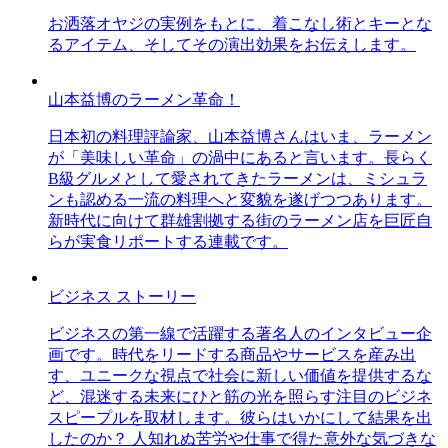
お洒落オヤジの実例をもとに、着こなし術とキーとな
るアイテム、そしてその演出効果をお伝えします。
山本益博のラーメン革命！
日本初の料理評論家、山本益博さんはいま、ラーメン
が「美味しい革命」の渦中にあると言います。長らく
B級グルメとして愛されてきたラーメンは、ミシュラ
ンも認める一流の料理へと変貌を遂げつつあります。
新時代に向けて群雄割拠する街のラーメン店を巨匠自
らが実食リポートする連載です。
ビジネス ストーリー
ビジネスの第一線で活躍する著名人のインタビュー企
画です。時代をリードする商品やサービスを産み出
す、ユニークな視点で社会に新しい価値を提供するな
ど、混迷する未来にひと筋の光を照らす注目のビジネ
スピープルを取材します。彼らはいかにして結果を出
したのか？ 人知れぬ苦労や仕事で得た意外な気づきな