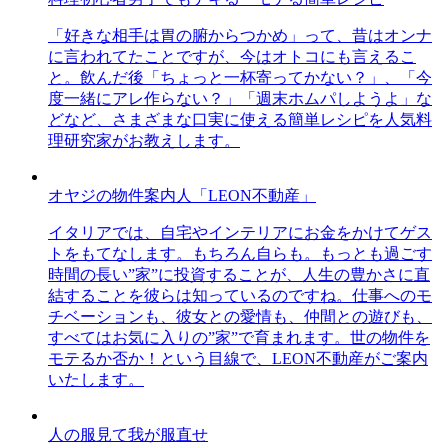
「好きな相手は胃の腑からつかめ」って、昔はオンナ
に言われてたことですが、今はオトコにも言えるこ
と。飲んだ後「ちょっと一杯寄ってかない？」、「今
度一緒にアレ作らない？」「週末ホムパしようよ」な
どなど、さまざまな口実に使える簡単レシピを人気料
理研究家がお教えします。
オヤジの物件案内人「LEON不動産」
イタリアでは、自宅やインテリアにお金をかけてゲス
トをもてなします。もちろん自らも。もっとも過ごす
時間の長い”家”に投資することが、人生の豊かさに直
結することを彼らは知っているのですね。仕事へのモ
チベーションも、彼女との愛情も、仲間との遊びも、
すべてはお気に入りの”家”で育まれます。世の物件を
モテるか否か！という目線で、LEON不動産がご案内
いたします。
人の服見て我が服直せ