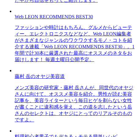
た中から自信をもってご紹介します。
Web LEON RECOMMENDS BEST30
ファッションや時計はもちろん、グルメからビューテ
ィー、エレクトロニクスなどなど、Web LEON編集者
がさまざまなジャンルのワクワクするモノ・コトを紹
介する連載「Web LEON RECOMMENDS BEST30」。1
年間で計30本に厳選された最高にオススメのネタをお
届けします！ 毎週土曜日公開予定。
藤村 岳のオヤジ美容道
メンズ美容の研究家・藤村 岳さんが、同世代のオヤジ
さんに向けて、オススメ美容を紹介。男性が読む美容
記事を、美容ライターという毎日ヒゲを剃らない女性
が書くことに違和感を覚え、この道を志したという岳
さんのセレクトは、オヤジにとってのリアルそのもの
ですよ。
料理初心者男子でもデキる・モテる簡単レシピ