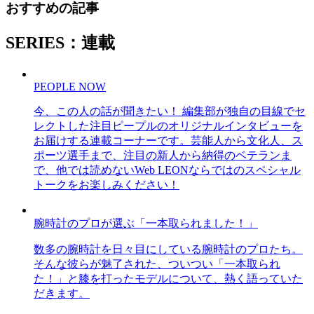
おすすめの記事
SERIES：連載
PEOPLE NOW
今、この人の話が聞きたい！ 編集部が独自の目線でセ
レクトした注目ピープルのオリジナルインタビューを
お届けする連載コーナーです。芸能人から文化人、ス
ポーツ選手まで、注目の新人から納得のベテランま
で、他では読めないWeb LEONならではのスペシャル
トークをお楽しみください！
腕時計のプロが選ぶ「一本取られました！」
数多の腕時計を日々目にしている腕時計のプロたち。
そんな彼らが魅了された、ついつい「一本取られ
た！」と膝を打ったモデルについて、熱く語っていた
だきます。