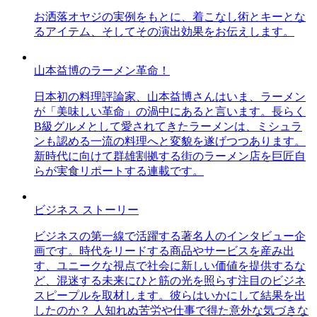
お洒落オヤジの実例をもとに、着こなし術とキーとな
るアイテム、そしてその演出効果をお伝えします。
山本益博のラーメン革命！
日本初の料理評論家、山本益博さんはいま、ラーメン
が「美味しい革命」の渦中にあると言います。長らく
B級グルメとして愛されてきたラーメンは、ミシュラ
ンも認める一流の料理へと変貌を遂げつつあります。
新時代に向けて群雄割拠する街のラーメン店を巨匠自
らが実食リポートする連載です。
ビジネス ストーリー
ビジネスの第一線で活躍する著名人のインタビュー企
画です。時代をリードする商品やサービスを産み出
す、ユニークな視点で社会に新しい価値を提供するな
ど、混迷する未来にひと筋の光を照らす注目のビジネ
スピープルを取材します。彼らはいかにして結果を出
したのか？ 人知れぬ苦労や仕事で得た意外な気づきな