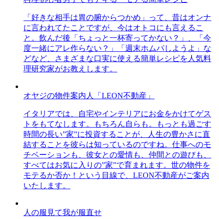
「好きな相手は胃の腑からつかめ」って、昔はオンナ
に言われてたことですが、今はオトコにも言えるこ
と。飲んだ後「ちょっと一杯寄ってかない？」、「今
度一緒にアレ作らない？」「週末ホムパしようよ」な
どなど、さまざまな口実に使える簡単レシピを人気料
理研究家がお教えします。
オヤジの物件案内人「LEON不動産」
イタリアでは、自宅やインテリアにお金をかけてゲス
トをもてなします。もちろん自らも。もっとも過ごす
時間の長い”家”に投資することが、人生の豊かさに直
結することを彼らは知っているのですね。仕事へのモ
チベーションも、彼女との愛情も、仲間との遊びも、
すべてはお気に入りの”家”で育まれます。世の物件を
モテるか否か！という目線で、LEON不動産がご案内
いたします。
人の服見て我が服直せ