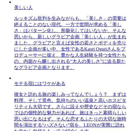
美しい人
ルッキズム批判を生みながらも、「美しさ」の需要は
絶えることのない現代。一方で世間が求める「美し
さ」はパターン化し、形骸化してはいないか、そんな
思いから、新しいグラビア企画「美しい人」が生まれ
ました。グラビアと言えば女性の若さとボディを売り
にした企画が多い中、女性であるKaori Oguriさんをプ
ロデューサーに据え、豊かな人生経験を持つ女性たち
の、内面から醸し出される“大人の美しさ”に迫る新た
なグラビア企画となります。
モテる宿にはワケがある
彼女と訪れる旅の楽しみってなんでしょう？ まずは
料理、そして景色。気持ちのいい温泉と高いホスピタ
リティも大切です。さらに設えや歴史などその宿なら
ではの個性的な魅力があれば、旅はきっと素晴らしい
思い出になるはず。そんな恋するふたりの大切な旅時
間を演出する“ハズさない”宿を、LEONが実際に訪れ