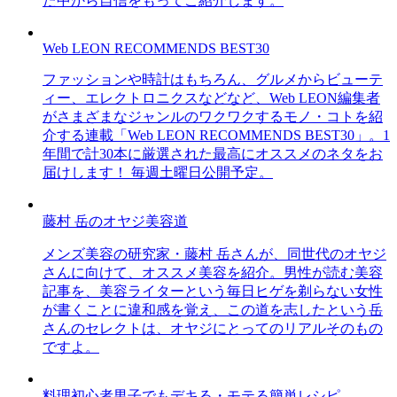
た中から自信をもってご紹介します。
Web LEON RECOMMENDS BEST30
ファッションや時計はもちろん、グルメからビューテ
ィー、エレクトロニクスなどなど、Web LEON編集者
がさまざまなジャンルのワクワクするモノ・コトを紹
介する連載「Web LEON RECOMMENDS BEST30」。1
年間で計30本に厳選された最高にオススメのネタをお
届けします！ 毎週土曜日公開予定。
藤村 岳のオヤジ美容道
メンズ美容の研究家・藤村 岳さんが、同世代のオヤジ
さんに向けて、オススメ美容を紹介。男性が読む美容
記事を、美容ライターという毎日ヒゲを剃らない女性
が書くことに違和感を覚え、この道を志したという岳
さんのセレクトは、オヤジにとってのリアルそのもの
ですよ。
料理初心者男子でもデキる・モテる簡単レシピ