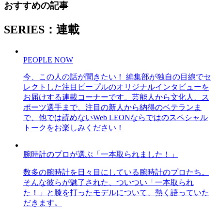
おすすめの記事
SERIES：連載
PEOPLE NOW
今、この人の話が聞きたい！ 編集部が独自の目線でセ
レクトした注目ピープルのオリジナルインタビューを
お届けする連載コーナーです。芸能人から文化人、ス
ポーツ選手まで、注目の新人から納得のベテランま
で、他では読めないWeb LEONならではのスペシャル
トークをお楽しみください！
腕時計のプロが選ぶ「一本取られました！」
数多の腕時計を日々目にしている腕時計のプロたち。
そんな彼らが魅了された、ついつい「一本取られ
た！」と膝を打ったモデルについて、熱く語っていた
だきます。