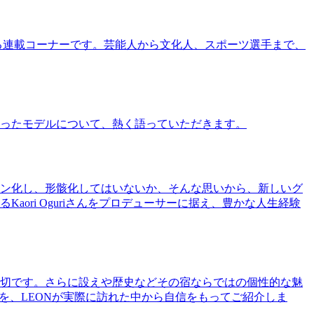
る連載コーナーです。芸能人から文化人、スポーツ選手まで、
ったモデルについて、熱く語っていただきます。
ン化し、形骸化してはいないか、そんな思いから、新しいグ
ri Oguriさんをプロデューサーに据え、豊かな人生経験
切です。さらに設えや歴史などその宿ならではの個性的な魅
を、LEONが実際に訪れた中から自信をもってご紹介しま