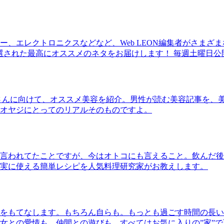
、エレクトロニクスなどなど、Web LEON編集者がさまざ
30本に厳選された最高にオススメのネタをお届けします！ 毎週土曜日
さんに向けて、オススメ美容を紹介。男性が読む美容記事を、
オヤジにとってのリアルそのものですよ。
言われてたことですが、今はオトコにも言えること。飲んだ後
実に使える簡単レシピを人気料理研究家がお教えします。
をもてなします。もちろん自らも。もっとも過ごす時間の長い
女との愛情も、仲間との遊びも、すべてはお気に入りの”家”