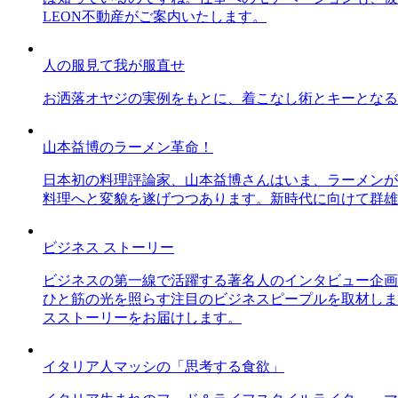
LEON不動産がご案内いたします。
人の服見て我が服直せ
お洒落オヤジの実例をもとに、着こなし術とキーとなる
山本益博のラーメン革命！
日本初の料理評論家、山本益博さんはいま、ラーメンが
料理へと変貌を遂げつつあります。新時代に向けて群雄
ビジネス ストーリー
ビジネスの第一線で活躍する著名人のインタビュー企画
ひと筋の光を照らす注目のビジネスピープルを取材しま
スストーリーをお届けします。
イタリア人マッシの「思考する食欲」