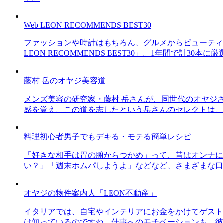
Web LEON RECOMMENDS BEST30
ファッションや時計はもちろん、グルメからビューティー
LEON RECOMMENDS BEST30」。1年間で計
藤村 岳のオヤジ美容道
メンズ美容の研究家・藤村 岳さんが、同世代のオヤジ
感を覚え、この道を志したという岳さんのセレクトは、
料理初心者男子でもデキる・モテる簡単レシピ
「好きな相手は胃の腑からつかめ」って、昔はオンナに
い？」「週末ホムパしようよ」などなど、さまざまな口
オヤジの物件案内人「LEON不動産」
イタリアでは、自宅やインテリアにお金をかけてゲスト
は知っているのですね。仕事へのモチベーションも、彼