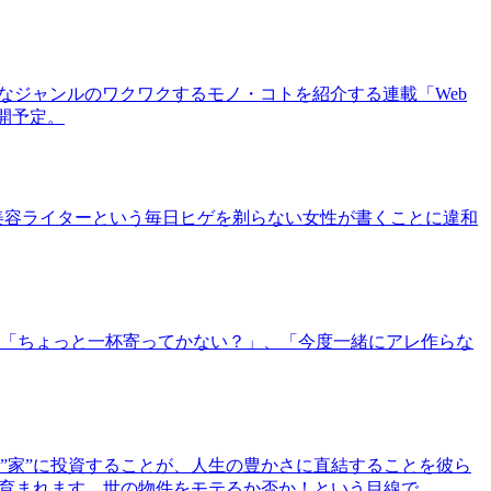
まなジャンルのワクワクするモノ・コトを紹介する連載「Web
公開予定。
美容ライターという毎日ヒゲを剃らない女性が書くことに違和
「ちょっと一杯寄ってかない？」、「今度一緒にアレ作らな
”家”に投資することが、人生の豊かさに直結することを彼ら
で育まれます。世の物件をモテるか否か！という目線で、