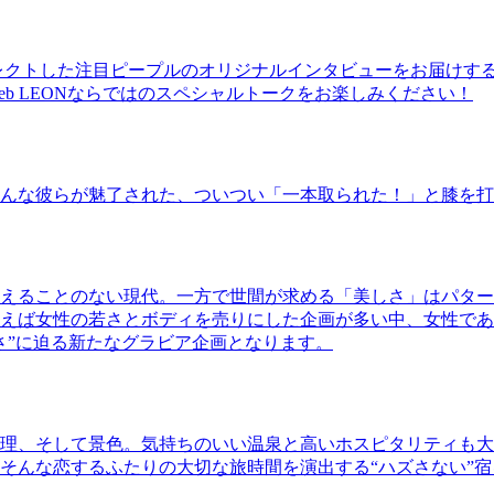
レクトした注目ピープルのオリジナルインタビューをお届けす
b LEONならではのスペシャルトークをお楽しみください！
んな彼らが魅了された、ついつい「一本取られた！」と膝を打
えることのない現代。一方で世間が求める「美しさ」はパター
ば女性の若さとボディを売りにした企画が多い中、女性であるKao
さ”に迫る新たなグラビア企画となります。
理、そして景色。気持ちのいい温泉と高いホスピタリティも大
そんな恋するふたりの大切な旅時間を演出する“ハズさない”宿