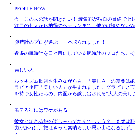
PEOPLE NOW
今、この人の話が聞きたい！ 編集部が独自の目線でセ
注目の新人から納得のベテランまで、他では読めないWe
腕時計のプロが選ぶ「一本取られました！」
数多の腕時計を日々目にしている腕時計のプロたち。そ
美しい人
ルッキズム批判を生みながらも、「美しさ」の需要は絶
ラビア企画「美しい人」が生まれました。グラビアと言え
を持つ女性たちの、内面から醸し出される“大人の美し
モテる宿にはワケがある
彼女と訪れる旅の楽しみってなんでしょう？ まずは料
力があれば、旅はきっと素晴らしい思い出になるはず。
す。