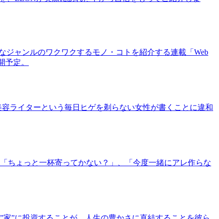
まなジャンルのワクワクするモノ・コトを紹介する連載「Web
公開予定。
美容ライターという毎日ヒゲを剃らない女性が書くことに違和
「ちょっと一杯寄ってかない？」、「今度一緒にアレ作らな
”家”に投資することが、人生の豊かさに直結することを彼ら