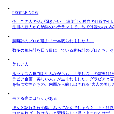
PEOPLE NOW
今、この人の話が聞きたい！ 編集部が独自の目線でセ
注目の新人から納得のベテランまで、他では読めないWe
腕時計のプロが選ぶ「一本取られました！」
数多の腕時計を日々目にしている腕時計のプロたち。そ
美しい人
ルッキズム批判を生みながらも、「美しさ」の需要は絶
ラビア企画「美しい人」が生まれました。グラビアと言え
を持つ女性たちの、内面から醸し出される“大人の美し
モテる宿にはワケがある
彼女と訪れる旅の楽しみってなんでしょう？ まずは料
力があれば、旅はきっと素晴らしい思い出になるはず。