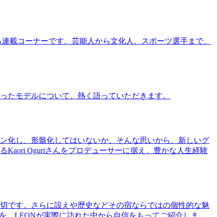
る連載コーナーです。芸能人から文化人、スポーツ選手まで、
ったモデルについて、熱く語っていただきます。
ン化し、形骸化してはいないか、そんな思いから、新しいグ
ri Oguriさんをプロデューサーに据え、豊かな人生経験
切です。さらに設えや歴史などその宿ならではの個性的な魅
を、LEONが実際に訪れた中から自信をもってご紹介しま