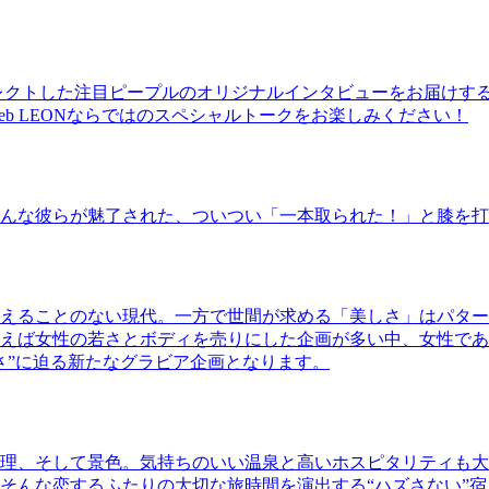
レクトした注目ピープルのオリジナルインタビューをお届けす
b LEONならではのスペシャルトークをお楽しみください！
んな彼らが魅了された、ついつい「一本取られた！」と膝を打
えることのない現代。一方で世間が求める「美しさ」はパター
ば女性の若さとボディを売りにした企画が多い中、女性であるKao
さ”に迫る新たなグラビア企画となります。
理、そして景色。気持ちのいい温泉と高いホスピタリティも大
そんな恋するふたりの大切な旅時間を演出する“ハズさない”宿