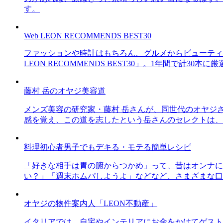
す。
Web LEON RECOMMENDS BEST30
ファッションや時計はもちろん、グルメからビューティー
LEON RECOMMENDS BEST30」。1年間で計
藤村 岳のオヤジ美容道
メンズ美容の研究家・藤村 岳さんが、同世代のオヤジ
感を覚え、この道を志したという岳さんのセレクトは、
料理初心者男子でもデキる・モテる簡単レシピ
「好きな相手は胃の腑からつかめ」って、昔はオンナに
い？」「週末ホムパしようよ」などなど、さまざまな口
オヤジの物件案内人「LEON不動産」
イタリアでは、自宅やインテリアにお金をかけてゲスト