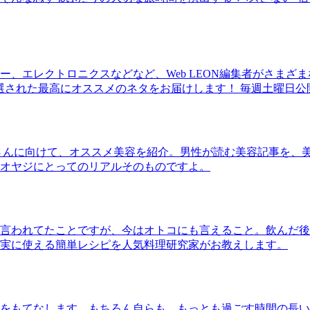
、エレクトロニクスなどなど、Web LEON編集者がさまざ
30本に厳選された最高にオススメのネタをお届けします！ 毎週土曜日
さんに向けて、オススメ美容を紹介。男性が読む美容記事を、
オヤジにとってのリアルそのものですよ。
言われてたことですが、今はオトコにも言えること。飲んだ後
実に使える簡単レシピを人気料理研究家がお教えします。
をもてなします。もちろん自らも。もっとも過ごす時間の長い