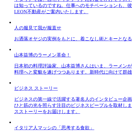
は知っているのですね。仕事へのモチベーションも、彼
LEON不動産がご案内いたします。
人の服見て我が服直せ
お洒落オヤジの実例をもとに、着こなし術とキーとなる
山本益博のラーメン革命！
日本初の料理評論家、山本益博さんはいま、ラーメンが
料理へと変貌を遂げつつあります。新時代に向けて群雄
ビジネス ストーリー
ビジネスの第一線で活躍する著名人のインタビュー企画
ひと筋の光を照らす注目のビジネスピープルを取材しま
スストーリーをお届けします。
イタリア人マッシの「思考する食欲」