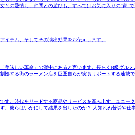
女との愛情も、仲間との遊びも、すべてはお気に入りの”家”
アイテム、そしてその演出効果をお伝えします。
「美味しい革命」の渦中にあると言います。長らくB級グルメ
割拠する街のラーメン店を巨匠自らが実食リポートする連載で
です。時代をリードする商品やサービスを産み出す、ユニーク
す。彼らはいかにして結果を出したのか？ 人知れぬ苦労や仕